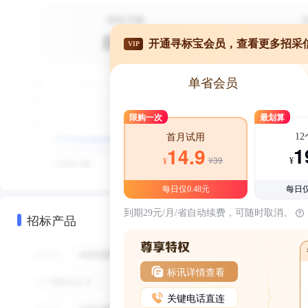
开通寻标宝会员，查看更多招采
VIP
单省会员
限购一次
最划算
1
首月试用
1
14.9
¥39
¥
¥
每日仅0.48元
每日仅
到期29元/月/省自动续费，可随时取消。
招标产品
标讯详情查看
关键电话直连