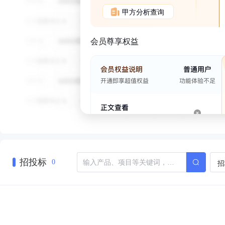
甲方分析查询
会员尊享权益
招投标
招
0