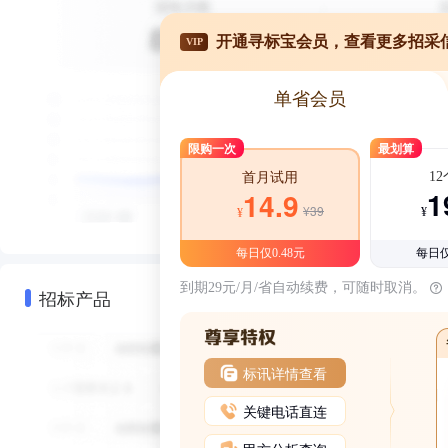
开通寻标宝会员，查看更多招采
VIP
单省会员
限购一次
最划算
1
首月试用
1
14.9
¥39
¥
¥
每日仅0.48元
每日仅
到期29元/月/省自动续费，可随时取消。
招标产品
标讯详情查看
关键电话直连