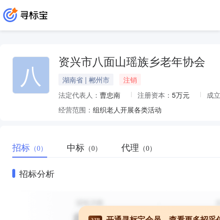
资兴市八面山瑶族乡老年协会
八
湖南省 | 郴州市
注销
法定代表人：
曹忠南
注册资本：
5万元
成
经营范围：
组织老人开展各类活动
招标
中标
代理
（0）
（0）
（0）
招标分析
开通寻标宝会员，查看更多招采
VIP