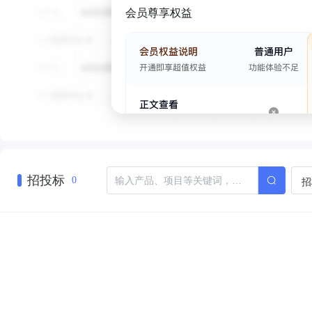
会员尊享权益
招投标
招
0