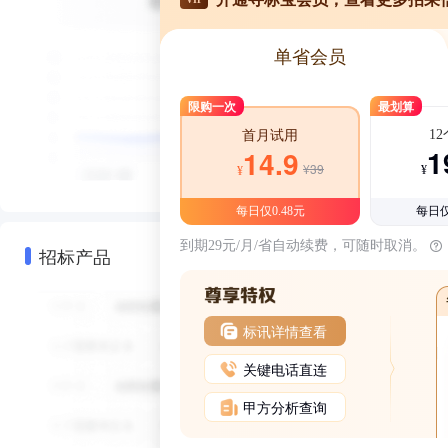
单省会员
限购一次
最划算
1
首月试用
1
14.9
¥39
¥
¥
每日仅0.48元
每日仅
到期29元/月/省自动续费，可随时取消。
招标产品
标讯详情查看
关键电话直连
甲方分析查询