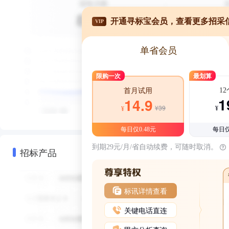
开通寻标宝会员，查看更多招采
VIP
单省会员
限购一次
最划算
1
首月试用
1
14.9
¥39
¥
¥
每日仅0.48元
每日仅
到期29元/月/省自动续费，可随时取消。
招标产品
标讯详情查看
关键电话直连