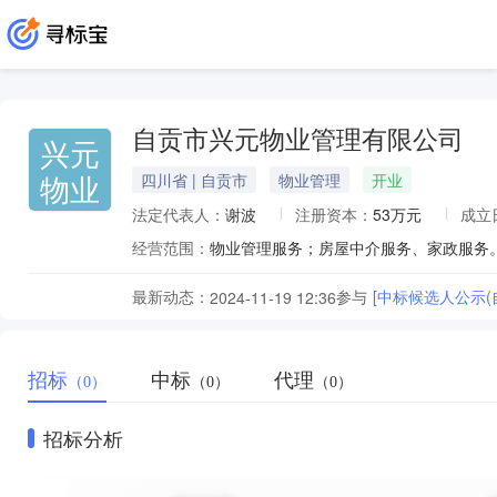
自贡市兴元物业管理有限公司
兴元
物业
四川省 | 自贡市
物业管理
开业
法定代表人：
谢波
注册资本：
53万元
成立
经营范围：
最新动态：
参与
[中标候选人公示
2024-11-19 12:36
招标
中标
代理
（0）
（0）
（0）
招标分析