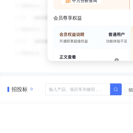
甲方分析查询
会员尊享权益
招投标
招
0