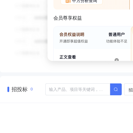
甲方分析查询
会员尊享权益
招投标
招
0