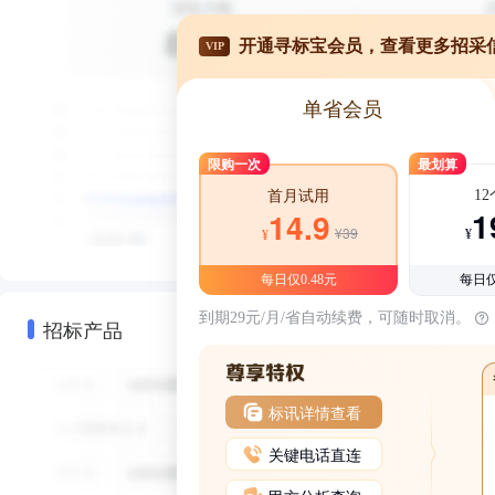
开通寻标宝会员，查看更多招采
VIP
单省会员
限购一次
最划算
1
首月试用
1
14.9
¥39
¥
¥
每日仅0.48元
每日仅
到期29元/月/省自动续费，可随时取消。
招标产品
标讯详情查看
关键电话直连