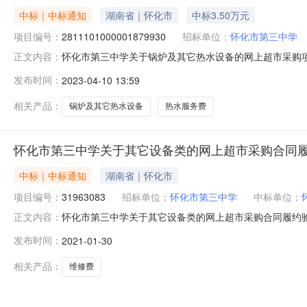
中标｜中标通知
湖南省｜怀化市
中标3.50万元
项目编号：
2811101000001879930
招标单位：
怀化市第三中学
怀化市第三中学关于锅炉及其它热水设备的网上超市采购项目成
正文内容：
结束，现将采购结果公示如下：一、项目信息项目名称:怀化市
发布时间：
2023-04-10 13:59
电话:/采购计划信息：项目所在行政区划编码:431299
相关产品：
锅炉及其它热水设备
热水服务费
怀化市第三中学关于其它设备类的网上超市采购合同
中标｜中标通知
湖南省｜怀化市
项目编号：
31963083
招标单位：
怀化市第三中学
中标单位：
怀化市第三中学关于其它设备类的网上超市采购合同履约验
正文内容：
1128861000005783861四、*合同编号:3196
发布时间：
2021-01-30
格型号\技术标准验收结果备注1维修费12800.0图形品牌\
相关产品：
维修费