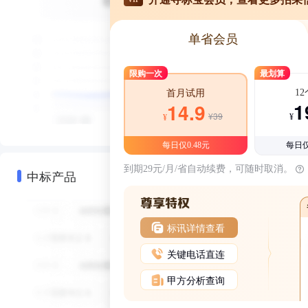
单省会员
限购一次
最划算
1
首月试用
1
14.9
¥39
¥
¥
每日仅0.48元
每日仅
到期29元/月/省自动续费，可随时取消。
中标产品
标讯详情查看
关键电话直连
甲方分析查询