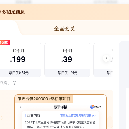
更多招采信息
全国会员
最划算
12个月
1个月
3个月
199
39
99
¥
¥
¥
每日仅0.55元
每日仅1.26元
每日仅1.08元
时取消。