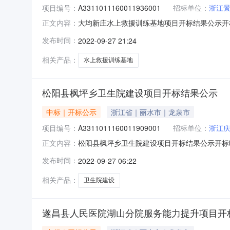
项目编号：
A3311011160011936001
招标单位：
浙江
大均新庄水上救援训练基地项目开标结果公示开标时间：20
正文内容：
标记录内容投标人名称:浙江景源市政园林建设有限公司
发布时间：
2022-09-27 21:24
间:SunSep2518:04:38CST2022,投标人
相关产品：
水上救援训练基地
松阳县枫坪乡卫生院建设项目开标结果公示
中标｜开标公示
浙江省｜丽水市｜龙泉市
项目编号：
A3311011160011909001
招标单位：
浙江
松阳县枫坪乡卫生院建设项目开标结果公示开标时间：202
正文内容：
内容投标人名称:浙江庆龙建设集团有限公司;项目负责人:吴
发布时间：
2022-09-27 06:22
浙江东博建设有限公司;项目负责人:盛一焕;报价:0.
相关产品：
卫生院建设
遂昌县人民医院湖山分院服务能力提升项目开