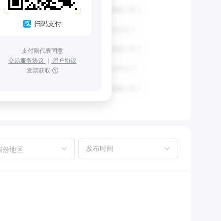
扫码支付
支付则代表同意
交易服务协议
｜
用户协议
发票获取
省份地区