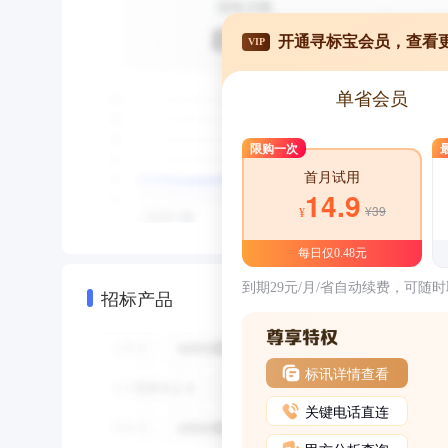
开通寻标宝会员，查看
VIP
单省会员
限购一次
首月试用
14.9
¥39
¥
每日仅0.48元
到期29元/月/省自动续费，可随
招标产品
标讯详情查看
关键电话直连