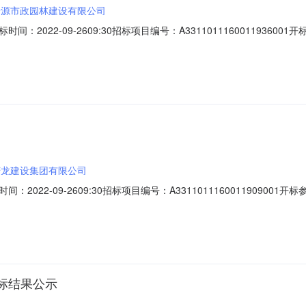
景源市政园林建设有限公司
22-09-2609:30招标项目编号：A3311011160011936001开
;项目负责人:虞智丽;报价:0.00元/%;工期:日历天;质量要求:;保证金金
名称:浙江金艺建设有限公司;项目负责人:张青梅;报价:0.00元/%;工期:日历天;质
庆龙建设集团有限公司
2-09-2609:30招标项目编号：A3311011160011909001开标
蔚;报价:0.00元/%;工期:日历天;质量要求:;保证金金额:0.00元,投标文件
00元/%;工期:日历天;质量要求:;保证金金额:0.
标结果公示