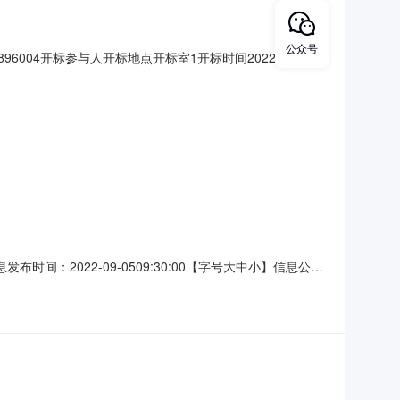
公众号
896004开标参与人开标地点开标室1开标时间2022-09-
保证金金额:0.00元,投标文件递交时
;质量要求:
：2022-09-0509:30:00【字号大中小】信息公开
作社地址:暂无联系人:黄小英电话:13757833555代理