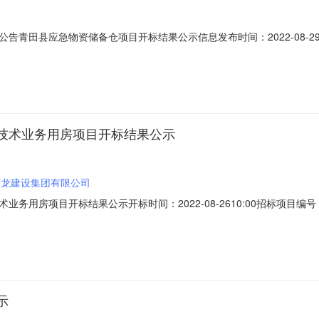
青田县应急物资储备仓项目开标结果公示信息发布时间：2022-08-290
日历天;质量要求:;保证金金额:0.00元,投标文件递交时间:SatAug2717:
保证金金额:0.00元,投标文件递交时间:SatAug2712:19:25C
技术业务用房项目开标结果公示
庆龙建设集团有限公司
房项目开标结果公示开标时间：2022-08-2610:00招标项目编号：A33
人名称:浙江庆龙建设集团有限公司;项目负责人:吴蔚;报价:14406694.00元/
T2022,投标人名称:浙江崇业建设有限公司;项目负责人:金晶;报
示