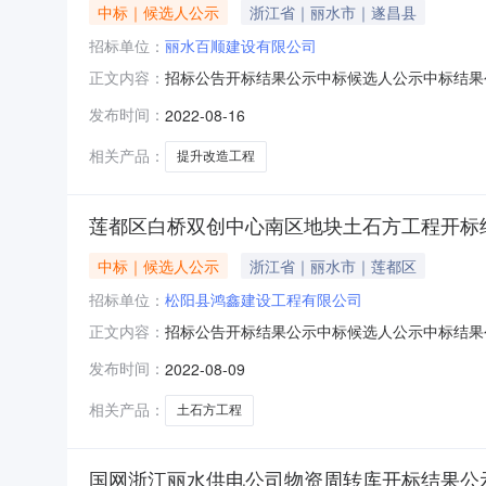
中标｜候选人公示
浙江省｜丽水市｜遂昌县
招标单位：
丽水百顺建设有限公司
招标公告开标结果公示中标候选人公示中标结果公告
正文内容：
有限公司;项目负责人:舒静;报价:0.00元/%;工期
发布时间：
2022-08-16
负责人:王鹏飞;报价:0.00元/%;工期:日历天;质量要
相关产品：
提升改造工程
莲都区白桥双创中心南区地块土石方工程开标
中标｜候选人公示
浙江省｜丽水市｜莲都区
招标单位：
松阳县鸿鑫建设工程有限公司
招标公告开标结果公示中标候选人公示中标结果公告
正文内容：
鸿鑫建设工程有限公司;项目负责人:郑征波;报价:0
发布时间：
2022-08-09
陈白香;报价:0.00元/%;工期:日历天;质量要
相关产品：
土石方工程
国网浙江丽水供电公司物资周转库开标结果公