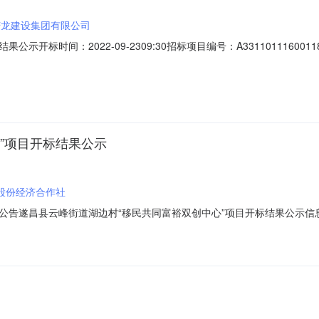
庆龙建设集团有限公司
标时间：2022-09-2309:30招标项目编号：A3311011160011
团有限公司;项目负责人:王鹏飞;报价:0.00元/%;工期:日历天;质量要求:;
人名称:和海建设科技集团有限公司;项目负责人:王春燕;报价:0.00元/%;工期:日历天
”项目开标结果公示
股份经济合作社
遂昌县云峰街道湖边村“移民共同富裕双创中心”项目开标结果公示信息发布时间
富裕双创中心”项目项目代码:招标人:名称:遂昌县云峰街道湖边村股份经济合
:null}F4C15446BD69856831D767AE750DC87961913A93837