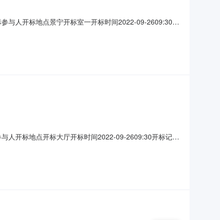
标参与人开标地点景宁开标室一开标时间2022-09-2609:30开
额:0.00元,投标文件递交时
量要求:;保证
参与人开标地点开标大厅开标时间2022-09-2609:30开标记录
递交时间:SatSep2417:16:06CST2022,投标人名称: