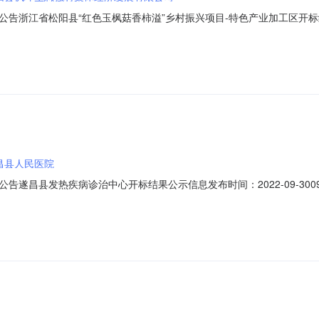
江省松阳县“红色玉枫菇香柿溢”乡村振兴项目-特色产业加工区开标结果公示信
枫菇香柿溢”乡村振兴项目-特色产业加工区项目代码:2207-331124-0
庄188号1楼联系人:周杰电话:13967075957代理机构:名称:浙江方
昌县人民医院
遂昌县发热疾病诊治中心开标结果公示信息发布时间：2022-09-3009
-01-788874招标人:名称:遂昌县人民医院地址:暂无联系人:周小伟电话:13
E900CAC0F613101F46FE7D797A46C646FC4