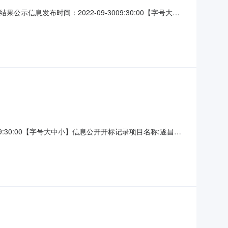
息发布时间：2022-09-3009:30:00【字号大中
4-01-382730招标人:名称:松阳县枫坪生态强村集体经济发
圆工程咨询有限公司地址:{S
:30:00【字号大中小】信息公开开标记录项目名称:遂昌县
867056080代理机构:名称:浙江盛康工程管理有限公司地址: