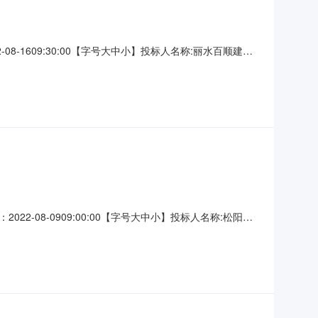
1609:30:00【字号大中小】投标人名称:丽水百顺建设
41:09CST2022,投标人名称:浙江庆龙建设集团有限公司;项目
08-0909:00:00【字号大中小】投标人名称:松阳县
间:未上传,投标人名称:浙江青澄环保科技有限公司;项目负责人:
园林建设有限公司;项目负