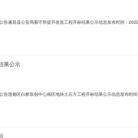
遂昌县公安局看守所提升改造工程开标结果公示信息发布时间：2022-08-
:日历天;质量要求:;保证金金额:0.00元,投标文件递交时间:MonAug1517:
求:;保证金金额:0.00元,投标文件递交时间:MonAug1515:44:4
结果公示
莲都区白桥双创中心南区地块土石方工程开标结果公示信息发布时间：2022-
.00元/%;工期:日历天;质量要求:;保证金金额:0.00元,投标文件递交时
求:;保证金金额:0.00元,投标文件递交时间:未上传,投标人名称:丽水中盈市政
示