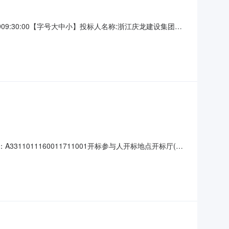
9:30:00【字号大中小】投标人名称:浙江庆龙建设集团有
05:40CST2022,投标人名称:丽洲建设集团有限公司;项目负责
11011160011711001开标参与人开标地点开标厅(三)
%;工期:330日历天日历天;质量要求:合格;保证金金额:0.00元,