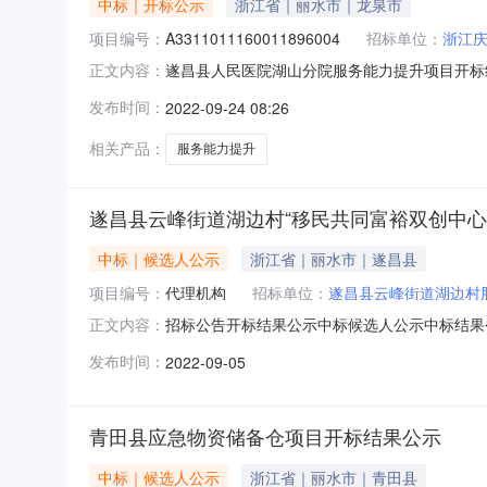
中标｜开标公示
浙江省｜丽水市｜龙泉市
项目编号：
A3311011160011896004
招标单位：
浙江
遂昌县人民医院湖山分院服务能力提升项目开标结果公示开
正文内容：
2309:30开标记录内容投标人名称:浙江庆龙建设集
发布时间：
2022-09-24 08:26
间:ThuSep2214:44:14CST2022,投标
相关产品：
服务能力提升
遂昌县云峰街道湖边村“移民共同富裕双创中心
中标｜候选人公示
浙江省｜丽水市｜遂昌县
项目编号：
代理机构
招标单位：
遂昌县云峰街道湖边村
招标公告开标结果公示中标候选人公示中标结果公告
正文内容：
开标记录项目名称:遂昌县云峰街道湖边村“移民共同
发布时间：
2022-09-05
机构:名称:浙江三琟项目管理有限公司地址:{SM4_1:null
青田县应急物资储备仓项目开标结果公示
中标｜候选人公示
浙江省｜丽水市｜青田县