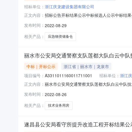
招标单位：
浙江庆龙建设集团有限公司
招标公告开标结果公示中标候选人公示中标结果公告
正文内容：
限公司;项目负责人:季更明;报价:0.00元/%;工期:
发布时间：
2022-08-29
人:包红双;报价:0.00元/%;工期:日历天;质量要求:;
相关产品：
应急物资储备仓
丽水市公安局交通警察支队莲都大队白云中队
中标｜开标公示
浙江省｜丽水市｜龙泉市
项目编号：
A3311011160011711001
招标单位：
浙江
丽水市公安局交通警察支队莲都大队白云中队技术业务用
正文内容：
开标时间2022-08-2610:00开标记录内容投标
发布时间：
2022-08-26
投标文件递交时间:ThuAug2516:58:39CS
相关产品：
技术业务用房
遂昌县公安局看守所提升改造工程开标结果公