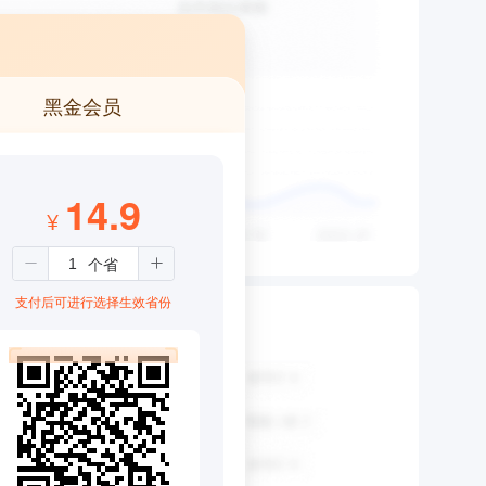
黑金会员
14.9
¥
支付后可进行选择生效省份