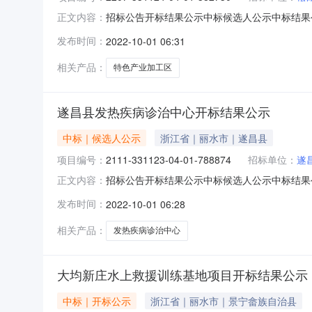
招标公告开标结果公示中标候选人公示中标结果公告浙
正文内容：
小】信息公开开标记录项目名称:浙江省松阳县“红色玉
发布时间：
2022-10-01 06:31
展有限公司地址:浙江省丽水市松阳县枫坪乡枫坪村项
相关产品：
特色产业加工区
遂昌县发热疾病诊治中心开标结果公示
中标｜候选人公示
浙江省｜丽水市｜遂昌县
项目编号：
2111-331123-04-01-788874
招标单位：
遂
招标公告开标结果公示中标候选人公示中标结果公告
正文内容：
发热疾病诊治中心项目代码:2111-331123-04
发布时间：
2022-10-01 06:28
{SM4_1:null:null}3A0B9F74A17161AC04FF
相关产品：
发热疾病诊治中心
大均新庄水上救援训练基地项目开标结果公示
中标｜开标公示
浙江省｜丽水市｜景宁畲族自治县