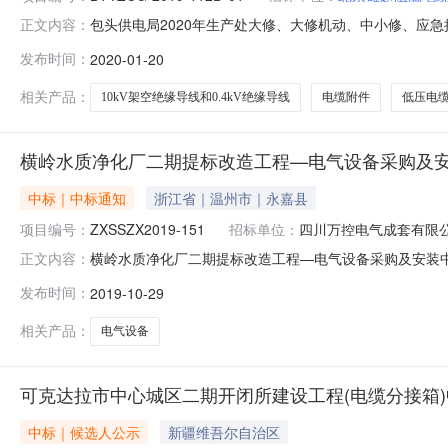
包头供电局2020年生产处大修、大修机动、中小修、应急抢
正文内容：
标结果公告招标方式：国内公开截止时间：招标机构：招标
发布时间：
2020-01-20
（含生产应急技改）、生产维护材料框架招标采购项目中标
目，招标编号BTYZ
相关产品：
10kV架空绝缘导线和0.4kV绝缘导线
电缆附件
低压电
横岭水质净化厂二期提标改造工程—电气设备采购及
中标｜中标通知
浙江省｜温州市｜永嘉县
项目编号：
ZXSSZX2019-151
招标单位：
四川万控电气成套有限
横岭水质净化厂二期提标改造工程—电气设备采购及安装中标
正文内容：
市深水水务咨询有限公司招标地区：深圳市招标产品：电气设
发布时间：
2019-10-29
151）已完成评审。根据《深圳经济特区政府采购条例
称投标报价（万元)资格
相关产品：
电气设备
可克达拉市中心城区二期开闭所建设工程(电缆分接箱
中标｜候选人公示
新疆维吾尔自治区