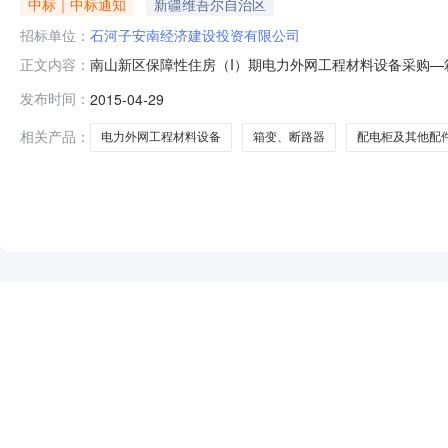
中标｜中标通知
新疆维吾尔自治区
招标单位：
石河子安南经济建设投资有限公司
南山新区保障性住房（I）期电力外网工程材料设备采购—
正文内容：
路器、配电柜及其他配件工程地址南山新区建设单位石河
发布时间：
2015-04-29
性住房（I）期电力外网工程材料设备采购——箱变、断
181.5785万元供货期按甲方发出时间质量标准合
相关产品：
电力外网工程材料设备
箱变、断路器
配电柜及其他配
NEW
HOT
5折起