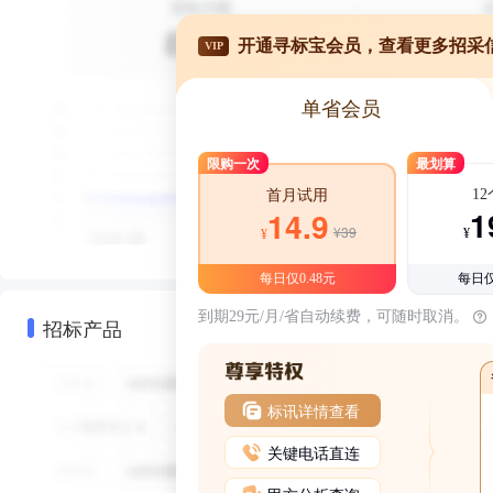
开通寻标宝会员，查看更多招采
VIP
单省会员
限购一次
最划算
1
首月试用
1
14.9
¥39
¥
¥
每日仅0.48元
每日仅
到期29元/月/省自动续费，可随时取消。
招标产品
标讯详情查看
关键电话直连