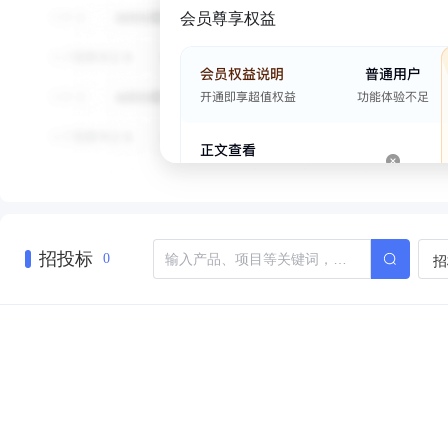
会员尊享权益
招投标
招
0