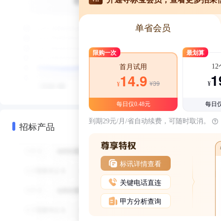
单省会员
限购一次
最划算
1
首月试用
1
14.9
¥39
¥
¥
每日仅0.48元
每日仅
到期29元/月/省自动续费，可随时取消。
招标产品
标讯详情查看
关键电话直连
甲方分析查询