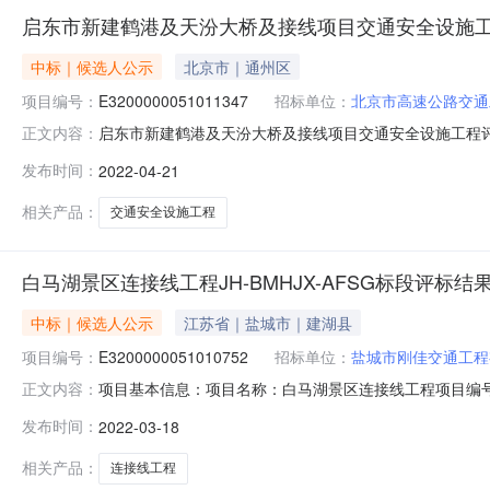
启东市新建鹤港及天汾大桥及接线项目交通安全设施
中标｜候选人公示
北京市｜通州区
项目编号：
E3200000051011347
招标单位：
北京市高速公路交通
启东市新建鹤港及天汾大桥及接线项目交通安全设施工程评标结果公
正文内容：
建鹤港及天汾大桥及接线项目交通安全设施工程项目编号：E3
发布时间：
2022-04-21
E3200000051011347001001详细说明：经
相关产品：
交通安全设施工程
白马湖景区连接线工程JH-BMHJX-AFSG标段评标结
中标｜候选人公示
江苏省｜盐城市｜建湖县
项目编号：
E3200000051010752
招标单位：
盐城市刚佳交通工程
项目基本信息：项目名称：白马湖景区连接线工程项目编号：E3200
正文内容：
员会评审,白马湖景区连接线工程,JH-BMHJX-AFSG标
发布时间：
2022-03-18
选人：江苏长城交通设施设备有限公司，预期中标价格66613
相关产品：
连接线工程