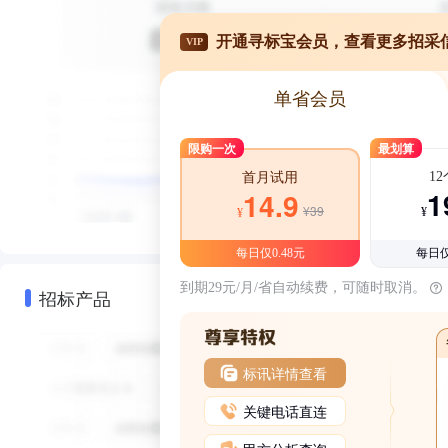
开通寻标宝会员，查看更多招采
VIP
单省会员
限购一次
最划算
1
首月试用
1
14.9
¥39
¥
¥
每日仅0.48元
每日仅
到期29元/月/省自动续费，可随时取消。
招标产品
标讯详情查看
关键电话直连