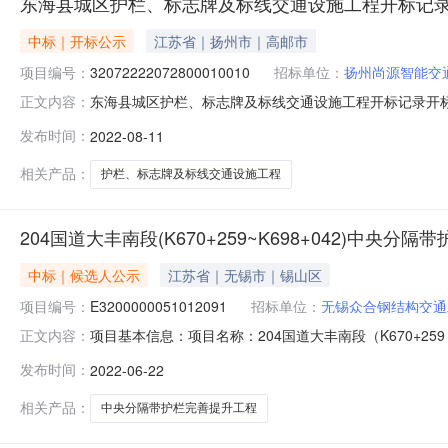
东海县城区护栏、标志牌及标线交通设施工程开标记
中标｜开标公示
江苏省｜扬州市｜高邮市
项目编号：
32072222072800010010
招标单位：
扬州尚源智能交
东海县城区护栏、标志牌及标线交通设施工程开标记录开标时间：20
正文内容：
1109:00开标记录内容投标人名称:扬州尚源智能交通科技有限
发布时间：
2022-08-11
间:ThuAug1100:30:03CST2022,投标人名称:常州
相关产品：
护栏、标志牌及标线交通设施工程
204国道大丰南段(K670+259~K698+042)中央分
中标｜候选人公示
江苏省｜无锡市｜锡山区
项目编号：
E3200000051012091
招标单位：
无锡众合钢结构交通
项目基本信息：项目名称：204国道大丰南段（K670+259～K
正文内容：
E3200000051012091001001详细说明：经评标委员
发布时间：
2022-06-22
金宝迪交通工程建设有限公司，预期中标价格20325744(
相关产品：
中央分隔带护栏完善提升工程