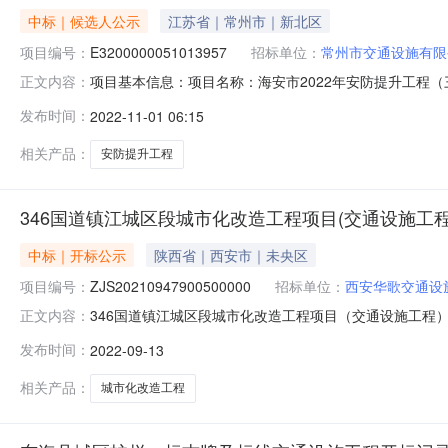
中标｜候选人公示
江苏省｜常州市｜新北区
项目编号：
E3200000051013957
招标单位：
常州市交通设施有限
项目基本信息：项目名称：海安市2022年安防提升工程（三期）项目
正文内容：
评标委员会评审,海安市2022年安防提升工程（三期）,202
发布时间：
2022-11-01 06:15
瑶第二中标候选人：江苏金辉交通工程有限公司，预期中标价格3
相关产品：
安防提升工程
346国道镇江城区段城市化改造工程项目(交通设施工
中标｜开标公示
陕西省｜西安市｜未央区
项目编号：
ZJS20210947900500000
招标单位：
西安华歌交通设
346国道镇江城区段城市化改造工程项目（交通设施工程）开标记录
正文内容：
室-2开标时间2022-09-1309:30开标记录内容投标人名称
发布时间：
2022-09-13
额:400000.00元,投标文件递交时间:MonSep1216:45
相关产品：
城市化改造工程