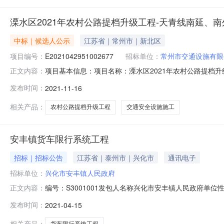
溧水区2021年农村公路提档升级工程-天青线南延、
中标｜候选人公示
江苏省｜常州市｜新北区
项目编号：
E2021042951002677
招标单位：
常州市交通设施有限
项目基本信息：项目名称：溧水区2021年农村公路提档升级
正文内容：
称：交通安全设施施工-JA1标段标段编号：E20210429
发布时间：
2021-11-16
东延、茅园线、吴孔线、东山线,交通安全设施施工-JA1标段
相关产品：
农村公路提档升级工程
交通安全设施施工
安丰镇货车限行系统工程
招标｜招标公告
江苏省｜泰州市｜兴化市
通讯电子
招标单位：
兴化市安丰镇人民政府
编号：S3001001发包人名称兴化市安丰镇人民政府单位
正文内容：
源财政资金落实情况预算价（万元）82.4500中标价（万
发布时间：
2021-04-15
等级电子与智能化工程贰级企业资质证书编号D232107338
相关产品：
货车限行系统工程