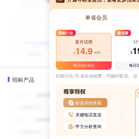
单省会员
限购一次
最划算
1
首月试用
1
14.9
¥39
¥
¥
每日仅0.48元
每日仅
到期29元/月/省自动续费，可随时取消。
招标产品
标讯详情查看
关键电话直连
甲方分析查询