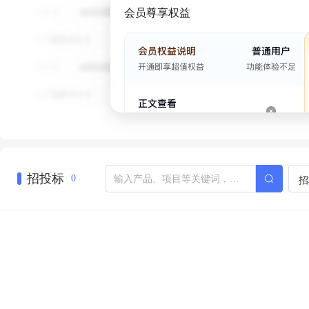
会员尊享权益
招投标
招
0