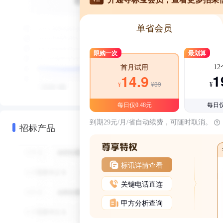
单省会员
限购一次
最划算
1
首月试用
1
14.9
¥39
¥
¥
每日仅0.48元
每日仅
到期29元/月/省自动续费，可随时取消。
招标产品
标讯详情查看
关键电话直连
甲方分析查询