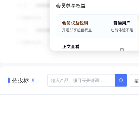
会员尊享权益
招投标
招
0