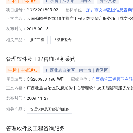
中标｜中标通知
广东省｜深圳市｜福田区
办公文教
项目编号：
YNZZ201805-92
招标单位：
深圳市文华数图信息咨询
云南省图书馆2018年推广工程大数据整合服务项目成交公
正文内容：
YNZZ201805-92）于2018年06月11日下午1
发布时间：
2018-06-15
成交结果如下：项目预算：200,000.00元（大写：贰拾
相关产品：
推广工程
大数据整合
管理软件及工程咨询服务采购
中标｜中标通知
广西壮族自治区｜南宁市｜青秀区
项目编号：
CG2009J3-196-WF
招标单位：
广西鼎策工程顾问有限
广西壮族自治区政府采购中心管理软件及工程咨询服务采购（CG
正文内容：
号：CG2009J3-196-WF采购方式：竞争性谈判竞标
发布时间：
2009-11-27
人、代表广西鼎策工程顾问有限责任公司南宁市滨湖路55号南湖
相关产品：
管理软件及工程咨询服务
管理软件及工程咨询服务