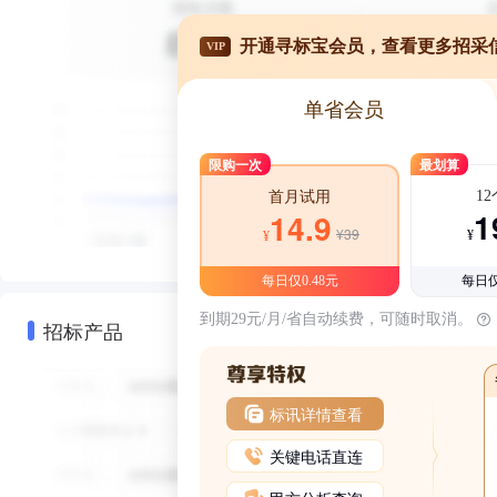
开通寻标宝会员，查看更多招采
VIP
单省会员
限购一次
最划算
1
首月试用
1
14.9
¥39
¥
¥
每日仅0.48元
每日仅
到期29元/月/省自动续费，可随时取消。
招标产品
标讯详情查看
关键电话直连