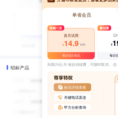
单省会员
限购一次
最划算
1
首月试用
1
14.9
¥39
¥
¥
每日仅0.48元
每日仅
到期29元/月/省自动续费，可随时取消。
招标产品
标讯详情查看
关键电话直连
甲方分析查询