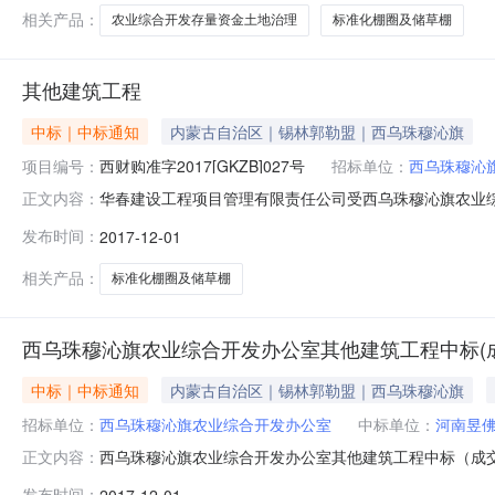
相关产品：
农业综合开发存量资金土地治理
标准化棚圈及储草棚
其他建筑工程
中标｜中标通知
内蒙古自治区｜锡林郭勒盟｜西乌珠穆沁旗
项目编号：
西财购准字2017[GKZB]027号
招标单位：
西乌珠穆沁
华春建设工程项目管理有限责任公司受西乌珠穆沁旗农业综合开发
正文内容：
购。现就本次采购的中标（成交）结果公告如下。1、采购项
发布时间：
2017-12-01
格：包号货物、服务和工程名称数量技术规格、参数及要求预
相关产品：
标准化棚圈及储草棚
西乌珠穆沁旗农业综合开发办公室其他建筑工程中标(
中标｜中标通知
内蒙古自治区｜锡林郭勒盟｜西乌珠穆沁旗
招标单位：
西乌珠穆沁旗农业综合开发办公室
中标单位：
河南昱
西乌珠穆沁旗农业综合开发办公室其他建筑工程中标（成
正文内容：
室行政区域锡林郭勒盟公告时间2017年12月01日09
发布时间：
2017-12-01