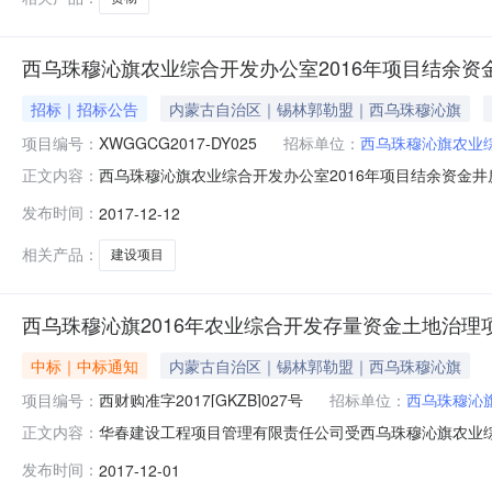
西乌珠穆沁旗农业综合开发办公室2016年项目结余
招标｜招标公告
内蒙古自治区｜锡林郭勒盟｜西乌珠穆沁旗
项目编号：
XWGGCG2017-DY025
招标单位：
西乌珠穆沁旗农业
西乌珠穆沁旗农业综合开发办公室2016年项目结余资金井
正文内容：
公室委托，采用单一来源，采购2016年项目结余资金井
发布时间：
2017-12-12
井房建设项目批准文件编号：西财够字（2017）79号采购
格、参数及要
相关产品：
建设项目
西乌珠穆沁旗2016年农业综合开发存量资金土地治理
中标｜中标通知
内蒙古自治区｜锡林郭勒盟｜西乌珠穆沁旗
项目编号：
西财购准字2017[GKZB]027号
招标单位：
西乌珠穆沁
华春建设工程项目管理有限责任公司受西乌珠穆沁旗农业综
正文内容：
XWGGCG2017-BMCG-GKZB019-01）组织采购
发布时间：
2017-12-01
2016年农业综合开发存量资金土地治理项目结余资金（二