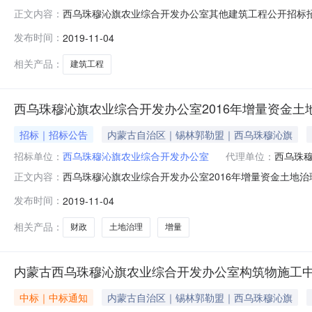
西乌珠穆沁旗农业综合开发办公室其他建筑工程公开招标招
正文内容：
招标，采购其他建筑工程。欢迎符合资格条件的供应商前来报
发布时间：
2019-11-04
文件编号：XWGGCG2019-GKZB021-12、内
类）1详见
相关产品：
建筑工程
西乌珠穆沁旗农业综合开发办公室2016年增量资金土
招标｜招标公告
内蒙古自治区｜锡林郭勒盟｜西乌珠穆沁旗
招标单位：
西乌珠穆沁旗农业综合开发办公室
代理单位：
西乌珠
西乌珠穆沁旗农业综合开发办公室2016年增量资金土地
正文内容：
对“2016年增量资金土地治理项目结余财政资金(二次）
发布时间：
2019-11-04
结余财政资金(二次）批准文件编号：西财购准字2019[GKZ
类）新打
相关产品：
财政
土地治理
增量
内蒙古西乌珠穆沁旗农业综合开发办公室构筑物施工中
中标｜中标通知
内蒙古自治区｜锡林郭勒盟｜西乌珠穆沁旗