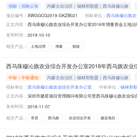
招标｜招标公告
内蒙古自治区｜锡林郭勒盟｜西乌珠穆沁旗
项目编号：
XWGGCG2019-GKZB021
招标单位：
西乌珠穆沁旗农
西乌珠穆沁旗农业综合开发办公室2016年增量资金土地治理
正文内容：
招标机构：招标地区：内蒙古自治区招标产品：房屋建筑工
发布时间：
2019-10-10
对“2016年增量资金土地治理项目结余财政资金”进行公
政资金批准文件编
相关产品：
土地治理
增量
财政
西乌珠穆沁旗农业综合开发办公室2018年西乌旗农业综
中标｜中标通知
内蒙古自治区｜锡林郭勒盟｜西乌珠穆沁旗
招标单位：
西乌珠穆沁旗农业综合开发办公室
中标单位：
锡林郭
深圳市建星项目管理顾问有限公司受西乌珠穆沁旗农业综合开发办
正文内容：
GKZB018，采用公开招标进行采购。现就本次采购的
发布时间：
2018-11-07
字2018[GKZB]017号二、中标（成交）供应商名称
草原
相关产品：
草原
西乌旗
农业综合开发
建设项目