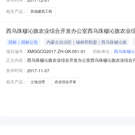
式：项目联系人详见公告正文项目联系电话详见公告正文
设工程项目管理有限责任公司代理机
相关产品：
其他建筑工程
西乌珠穆沁旗农业综合开发办公室西乌珠穆沁旗农业综合
招标｜招标公告
内蒙古自治区｜锡林郭勒盟｜西乌珠穆沁旗
项目编号：
XMGGCG2017-ZH-GK-051-01
招标单位：
西乌珠穆沁
NEW
HOT
5折起
西乌珠穆沁旗农业综合开发办公室西乌珠穆沁旗农业综合开发办
正文内容：
综合开发办公室2017年农业综合开发土地治理项目（二
发布时间：
2017-11-07
穆沁旗农业综合开发办公室2017年农业综合开发土地治
农业综合开发办公
相关产品：
土地治理
农业综合开发
暂时没有搜索结果…