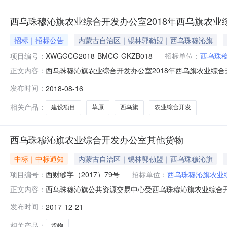
西乌珠穆沁旗农业综合开发办公室2018年西乌旗农
招标｜招标公告
内蒙古自治区｜锡林郭勒盟｜西乌珠穆沁旗
项目编号：
XWGGCG2018-BMCG-GKZB018
招标单位：
西乌珠
西乌珠穆沁旗农业综合开发办公室2018年西乌旗农业综合
正文内容：
合开发办公室委托，采用公开招标，采购2018年西乌旗
发布时间：
2018-08-16
年西乌旗农业综合开发草原建设项目批准文件编号：西财购准字20
相关产品：
建设项目
草原
西乌旗
农业综合开发
西乌珠穆沁旗农业综合开发办公室其他货物
中标｜中标通知
内蒙古自治区｜锡林郭勒盟｜西乌珠穆沁旗
项目编号：
西财够字（2017）79号
招标单位：
西乌珠穆沁旗农业
西乌珠穆沁旗公共资源交易中心受西乌珠穆沁旗农业综合开发
正文内容：
购的中标（成交）结果公告如下。一、采购项目名称：其他
发布时间：
2017-12-21
名称数量技术规格、参数及要求预算金额(元)附件材料12
190000元。请中标
相关产品：
货物