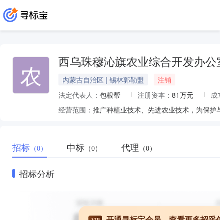
西乌珠穆沁旗农业综合开发办公
农
内蒙古自治区 | 锡林郭勒盟
注销
法定代表人：
包根帮
注册资本：
81万元
成
经营范围：
招标
中标
代理
（0）
（0）
（0）
招标分析
开通寻标宝会员，查看更多招采
VIP