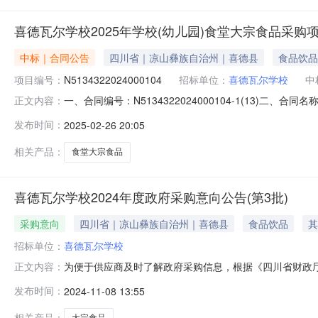
喜德瓦尔学校2025年学校(幼儿园)食堂大宗食品采购
中标｜合同公告
四川省｜凉山彝族自治州｜喜德县
食品饮品
项目编号：
N5134322024000104
招标单位：
喜德瓦尔学校
中
一、合同编号：N5134322024000104-1(13)二、
正文内容：
园）食堂大宗食品采购项目五、合同主体采购人(甲方)：喜
发布时间：
2025-02-26 20:05
川省凉山彝族自治州喜德县光明镇环城北路附8号联系方式：18
相关产品：
食堂大宗食品
喜德瓦尔学校2024年度政府采购意向公告(第3批)
采购意向
四川省｜凉山彝族自治州｜喜德县
食品饮品
其
招标单位：
喜德瓦尔学校
为便于供应商及时了解政府采购信息，根据《四川省财政厅关
正文内容：
向公开如下：序号采购项目名称采购需求概况预算金额(万元
发布时间：
2024-11-08 13:55
油，蛋，奶，猪肉主要功能或目标：满足2025年学校食堂共
政府采购工
相关产品：
大宗食品