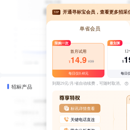
开通寻标宝会员，查看更多招采
VIP
单省会员
限购一次
最划算
1
首月试用
1
14.9
¥39
¥
¥
每日仅0.48元
每日仅
到期29元/月/省自动续费，可随时取消。
招标产品
标讯详情查看
关键电话直连