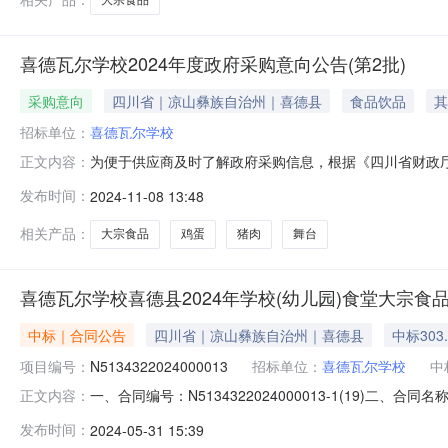
喜德瓦尔学校2024年度政府采购意向公告(第2批)
采购意向
四川省｜凉山彝族自治州｜喜德县
食品饮品
其
招标单位：
喜德瓦尔学校
为便于供应商及时了解政府采购信息，根据《四川省财政厅关
正文内容：
向公开如下：序号采购项目名称采购需求概况预算金额(万元
发布时间：
2024-11-08 13:48
面、油、鸡蛋、奶、猪肉主要功能或目标：满足2025年学校
购内容：采
相关产品：
大宗食品
鸡蛋
猪肉
舞台
喜德瓦尔学校喜德县2024年学校(幼儿园)食堂大宗
中标｜合同公告
四川省｜凉山彝族自治州｜喜德县
中标303
项目编号：
N5134322024000013
招标单位：
喜德瓦尔学校
中
一、合同编号：N5134322024000013-1(19)二、
正文内容：
年学校（幼儿园）食堂大宗食品采购项目五、合同主体采购人
发布时间：
2024-05-31 15:39
公司地址：四川省凉山彝族自治州喜德县光明镇环城北路附8号