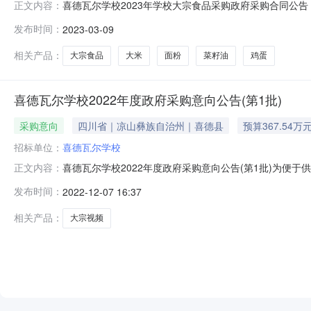
喜德瓦尔学校2023年学校大宗食品采购政府采购合同公告【
正文内容：
N5134322023000001-1(14)二、合同名称：20
发布时间：
2023-03-09
喜德瓦尔学校地址：喜德县喜德瓦尔学校联系方式：0834-
相关产品：
大宗食品
大米
面粉
菜籽油
鸡蛋
喜德瓦尔学校2022年度政府采购意向公告(第1批)
采购意向
四川省｜凉山彝族自治州｜喜德县
预算367.54万
招标单位：
喜德瓦尔学校
喜德瓦尔学校2022年度政府采购意向公告(第1批)为便
正文内容：
求，现将喜德瓦尔学校2022年度（第1批）采购意向公开
发布时间：
2022-12-07 16:37
要功能或目标：满足学生生活需求需满足的要求：按标准满足
和采购文件
相关产品：
大宗视频