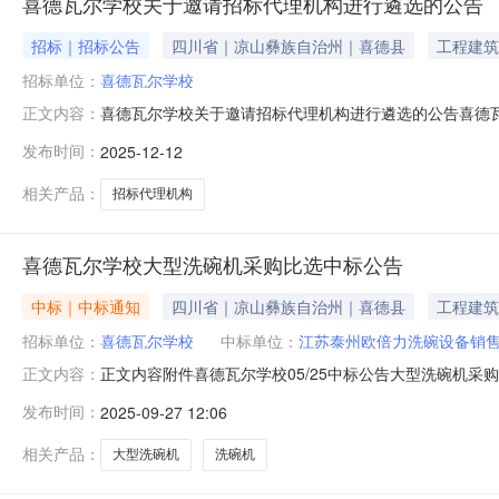
喜德瓦尔学校关于邀请招标代理机构进行遴选的公告
招标｜招标公告
四川省｜凉山彝族自治州｜喜德县
工程建筑
招标单位：
喜德瓦尔学校
喜德瓦尔学校关于邀请招标代理机构进行遴选的公告喜德
正文内容：
现诚邀符合要求的代理机构参加遴选。一、项目概况、遴
发布时间：
2025-12-12
代理机构中选择1家招标代理机构，提供喜德瓦尔学校一年
二、遴选文件领取时间和地点1．自公告之日
相关产品：
招标代理机构
喜德瓦尔学校大型洗碗机采购比选中标公告
中标｜中标通知
四川省｜凉山彝族自治州｜喜德县
工程建筑
招标单位：
喜德瓦尔学校
中标单位：
江苏泰州欧倍力洗碗设备销售
正文内容附件喜德瓦尔学校05/25中标公告大型洗碗机采购
正文内容：
（1）洗碗机一台。（2）包括安装辅材、运输、安装、调
发布时间：
2025-09-27 12:06
伙）2.中标单位地址：泰州市农业开发区中菱路6号3.中标金额：
相关产品：
大型洗碗机
洗碗机