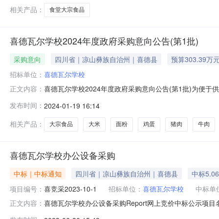
相关产品：
食堂大宗食品
喜德瓦尔学校2024年度政府采购意向公告(第1批)
采购意向
四川省｜凉山彝族自治州｜喜德县
预算303.39万
招标单位：
喜德瓦尔学校
喜德瓦尔学校2024年度政府采购意向公告(第1批)为便
正文内容：
求，现将喜德瓦尔学校2024年度（第1批）采购意向公开
发布时间：
2024-01-19 16:14
采购内容：喜德县瓦尔学校2024年学校大宗食品采购米
303.393675202
相关产品：
大宗食品
大米
面粉
鸡蛋
猪肉
牛肉
喜德瓦尔学校办公设备采购
中标｜中标通知
四川省｜凉山彝族自治州｜喜德县
中标5.0
项目编号：
喜竞采2023-10-1
招标单位：
喜德瓦尔学校
中标单
喜德瓦尔学校办公设备采购Report网上竞价中标公示项
正文内容：
额（元）50600.00