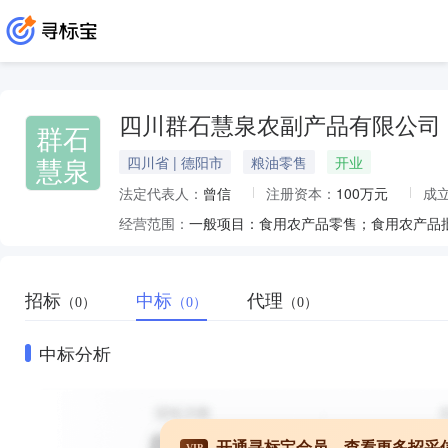
四川群石慧泉农副产品有限公司
群石
慧泉
四川省 | 德阳市
粮油零售
开业
法定代表人：
曾信
注册资本：
100万元
成
经营范围：
招标
中标
代理
（0）
（0）
（0）
中标分析
开通寻标宝会员，查看更多招采
VIP