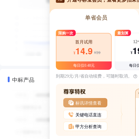
单省会员
限购一次
最划算
1
首月试用
1
14.9
¥39
¥
¥
每日仅0.48元
每日仅
到期29元/月/省自动续费，可随时取消。
中标产品
标讯详情查看
关键电话直连
甲方分析查询