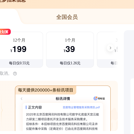
全国会员
最划算
12个月
1个月
3个月
199
39
99
¥
¥
¥
每日仅0.55元
每日仅1.26元
每日仅1.08元
时取消。