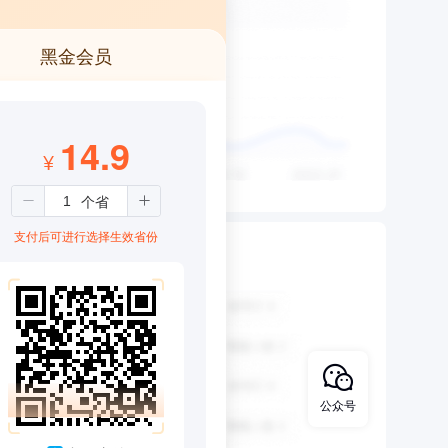
黑金会员
14.9
¥
支付后可进行选择生效省份
公众号