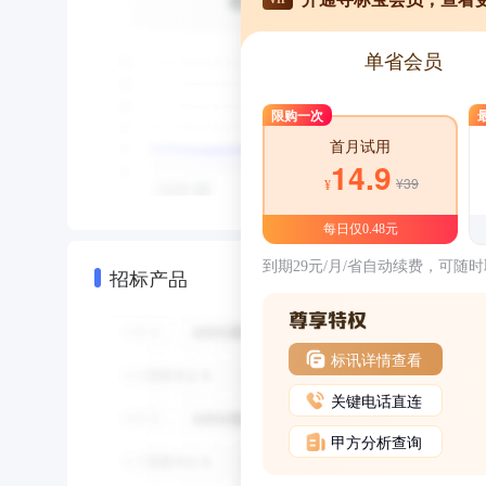
单省会员
限购一次
首月试用
14.9
¥39
¥
每日仅0.48元
到期29元/月/省自动续费，可随
招标产品
标讯详情查看
关键电话直连
甲方分析查询