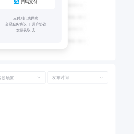
扫码支付
支付则代表同意
交易服务协议
｜
用户协议
发票获取
省份地区