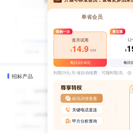
单省会员
限购一次
最划算
1
首月试用
1
14.9
¥39
¥
¥
每日仅0.48元
每日仅
到期29元/月/省自动续费，可随时取消。
招标产品
标讯详情查看
关键电话直连
甲方分析查询