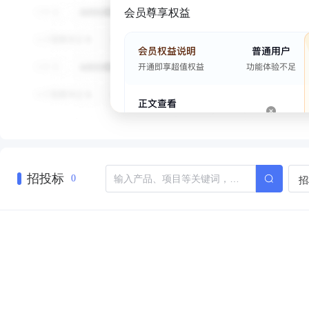
会员尊享权益
招投标
招
0