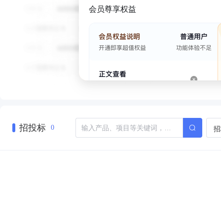
会员尊享权益
招投标
招
0