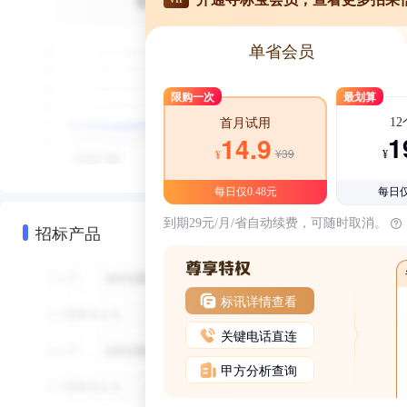
单省会员
限购一次
最划算
1
首月试用
1
14.9
¥39
¥
¥
每日仅0.48元
每日仅
到期29元/月/省自动续费，可随时取消。
招标产品
标讯详情查看
关键电话直连
甲方分析查询