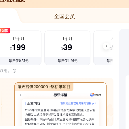
全国会员
最划算
12个月
1个月
3个月
199
39
99
¥
¥
¥
每日仅0.55元
每日仅1.26元
每日仅1.08元
时取消。