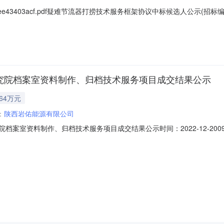
914aee43403acf.pdf疑难节流器打捞技术服务框架协议中标候选人公示(招标编
技术服务框架协议：1、中标候选人基本情况中标候选人第1名：陕西岩佑能源
候选人第2名：延安天普石油工程有限公司，投标报价下浮率：0.2%,质
交研究院档案室资料制作、归档技术服务项目成交结果公示
.64万元
：
陕西岩佑能源有限公司
院档案室资料制作、归档技术服务项目成交结果公示时间：2022-12-2009:1
示靖边采油厂2021-2022年探井及评价井上交研究院档案室资料制作、归
判采购。评审工作已结束，现将采购结果公示如下：一、竞争性谈判采购