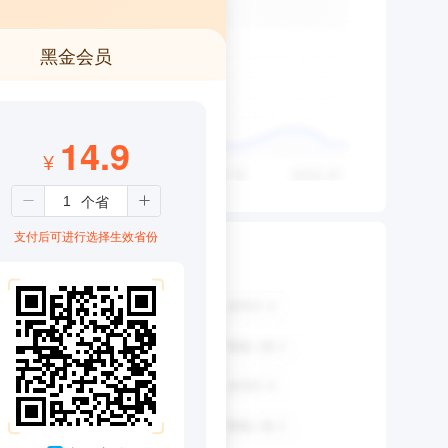
黑金会员
14.9
¥
支付后可进行选择生效省份