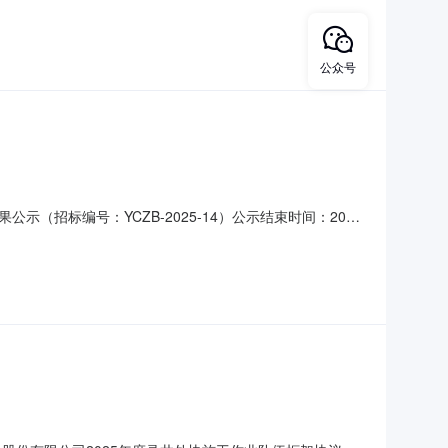
《陕西省工业和信息化行业招标投标项目监理监管平台》上同
维石油工程技术有限公司4.陕西茂发
公众号
（招标编号：YCZB-2025-14）公示结束时间：2025
：/，其他类型投标报价：/，质量：/，工期/交货期/服务期：
件要求的资格能力条件中标候选人(/)的资格能力