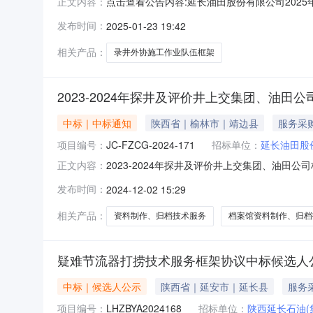
点击查看公告内容:延长油田股份有限公司202
正文内容：
标项目中标候选人公示（招标编号：SXZX-2024
发布时间：
2025-01-23 19:42
基本情况中标候选人第1名：/，投标报价：其
相关产品：
录井外协施工作业队伍框架
2023-2024年探井及评价井上交集团、油
中标｜中标通知
陕西省｜榆林市｜靖边县
服务采
项目编号：
JC-FZCG-2024-171
招标单位：
延长油田股
2023-2024年探井及评价井上交集团、油田
正文内容：
作、归档技术服务项目成交结果公…2023-20
发布时间：
2024-12-02 15:29
司档案馆资料制作、归档技术服务项目已于202
一
相关产品：
资料制作、归档技术服务
档案馆资料制作、归档
疑难节流器打捞技术服务框架协议中标候选人
中标｜候选人公示
陕西省｜延安市｜延长县
服务
项目编号：
LHZBYA2024168
招标单位：
陕西延长石油(