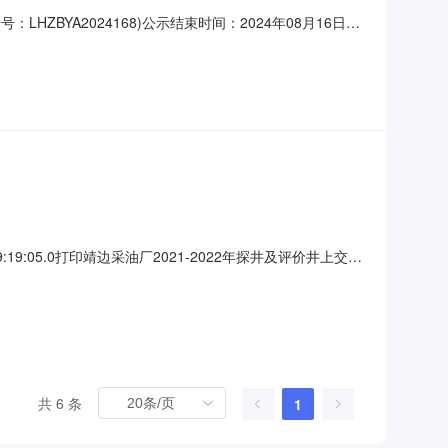
号：LHZBYA2024168)公示结束时间：2024年08月16日
有限公司，投标报价下浮率：1.6%,质量：符合合同及技术
量：符合合同及技术标准
9:05.0打印靖边采油厂2021-2022年探井及评价井上交研
档技术服务项目于2022年12月13日15时00分在靖边县
结果信息：成交供应商：陕西岩佑能源有限公司成
共 6 条
1