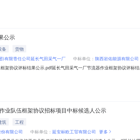
：/其他类型中标价：/二、其他：一、本公示在《陕西采购与招标网》和
下：1.陕西岩佑能源有限公司2.陕西昆鹏能源科技有限公司3.延安市奥
果公示
设备
货物
团)有限责任公司延长气田采气一厂
中标单位：
陕西岩佑能源有限公司
架协议评标结果公示.pdf延长气田采气一厂节流器作业框架协议评标结果公示
长气田采气一厂节流器作业框架协议:1、中标候选人基本情况中标候选人第1名
负责人情况中标候选人(/)的项目负责人：//;3、中标候选人响应招标文
工作业队伍框架协议招标项目中标候选人公示
建筑
工程
股份有限公司
中标单位：
延安标欧工贸有限公司
更多