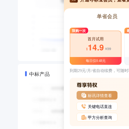
单省会员
限购一次
首月试用
14.9
¥39
¥
每日仅0.48元
到期29元/月/省自动续费，可随
中标产品
标讯详情查看
关键电话直连
甲方分析查询