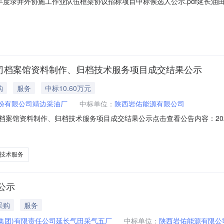
5年度录井外协施工作业队伍框架协议招标项目中标候选人公示.pdf延长油
-12-26-01）公示结束时间：2025年01月25日一、评标情况标段（包
他类型报价，质量：符合国家、行业相关规定和标准以及招标文件要求，工期
田公司档案馆资料制作、归档技术服务项目成交结果公示
购
服务
中标10.60万元
份有限公司靖边采油厂
中标单位：
陕西岩佑能源有限公司
公司档案馆资料制作、归档技术服务项目成交结果公示点击查看公告内容：20
24年探井及评价井上交集团、油田公司档案馆资料制作、归档技术服务项目成
4年11月26日14:00分进行竞争性谈判采购，现评审工作已结束，根据
技术服务
公示
采购
服务
集团)有限责任公司延长气田采气五厂
中标单位：
陕西岩佑能源有限公