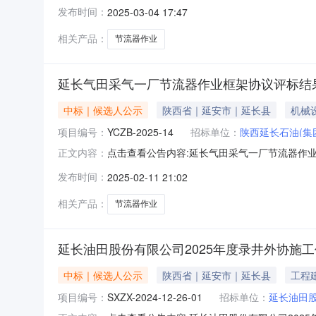
延长气田采气一厂节流器作业框架协议:中标人
发布时间：
2025-03-04 17:47
时发布。二、根据招标人会议纪要，确定中标人如
相关产品：
节流器作业
延长气田采气一厂节流器作业框架协议评标结
中标｜候选人公示
陕西省｜延安市｜延长县
机械
项目编号：
YCZB-2025-14
招标单位：
陕西延长石油(集
点击查看公告内容:延长气田采气一厂节流器作业框
正文内容：
年02月14日一、评标情况标段(包)[001]延
发布时间：
2025-02-11 21:02
0天；2、中标候选人按照招标文件要求承诺的项目
相关产品：
节流器作业
延长油田股份有限公司2025年度录井外协施
中标｜候选人公示
陕西省｜延安市｜延长县
工程
项目编号：
SXZX-2024-12-26-01
招标单位：
延长油田