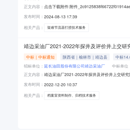
点击下载附件:附件_2c9125838f66722f01
正文内容：
一、评标情况标段(包)[001]疑难节流器打捞
发布时间：
2024-08-13 17:39
标准要求，工期/交货期/服务期：180天；中标
相关产品：
疑难节流器打捞技术服务
靖边采油厂2021-2022年探井及评价井上
中标｜中标通知
陕西省｜榆林市｜靖边县
中标14
招标单位：
延长油田股份有限公司靖边采油厂
中标单位
靖边采油厂2021-2022年探井及评价井上交研究
正文内容：
究院档案室资料制作、归档技术服务项目成交结果公
发布时间：
2022-12-20 10:37
统万路政府对面建伟烟酒商行二楼进行竞争性谈
相关产品：
档案室资料制作、归档技术服务