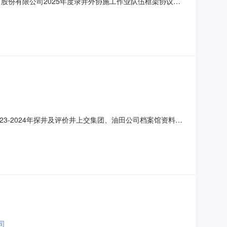
田股份有限公司2025年度录井外协施工作业队伍框架协议招
）[001]七标段：靖边、横山采油厂常规井录井：1、中标候选人
/交货期/服务期：自合同签订之日起一年；2、中标候选
23-2024年探井及评价井上交集团、油田公司档案馆资料制
交结果公示2023-2024年探井及评价井上交集团、油田公
评审小组评审结论及采购人会议纪要，现将成交结果公示如下：
司