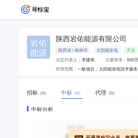
陕西岩佑能源有限公司
岩佑
能源
陕西省 | 榆林市
太阳能发电
开业
法定代表人：
李建斌
注册资本：
500
经营范围：
招标
中标
代理
（0）
（0）
（0）
中标分析
开通寻标宝会员，查看
VIP