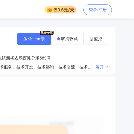
登录/注册
企业全景
取消收藏
监控
镇新桥农场西滩分场589号
一般项目：太阳能发电技术服务；太阳能热发电产品销售；园林绿化工程施工；石油天然气技术服务；技术服务、技术开发、技术咨询、技术交流、技术转让、技术推广；工程管理服务；环境应急治理服务；工程技术服务（规划管理、勘察、设计、监理除外）；体育场地设施工程施工；土石方工程施工；对外承包工程；金属材料销售；五金产品批发；电气设备销售；专用化学产品销售（不含危险化学品）；配电开关控制设备销售；装卸搬运；普通货物仓储服务（不含危险化学品等需许可审批的项目）；物联网应用服务；人工智能公共服务平台技术咨询服务；建筑工程机械与设备租赁；工业工程设计服务；新兴能源技术研发；物联网技术研发（除依法须经批准的项目外，凭营业执照依法自主开展经营活动）。许可项目：非煤矿山矿产资源开采；输电、供电、受电电力设施的安装、维修和试验；建设工程施工；道路货物运输（不含危险货物）（依法须经批准的项目，经相关部门批准后方可开展经营活动，具体经营项目以审批结果为准）。
展开