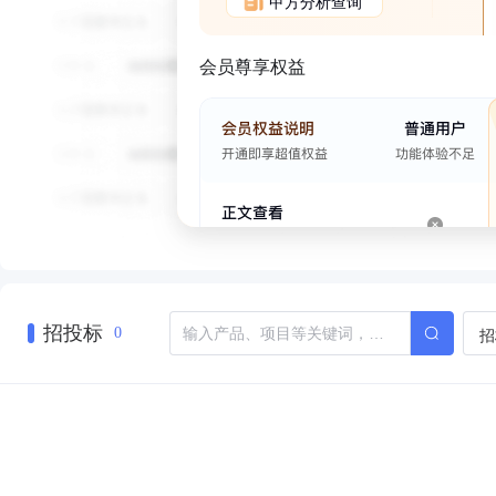
甲方分析查询
会员尊享权益
招投标
招
0