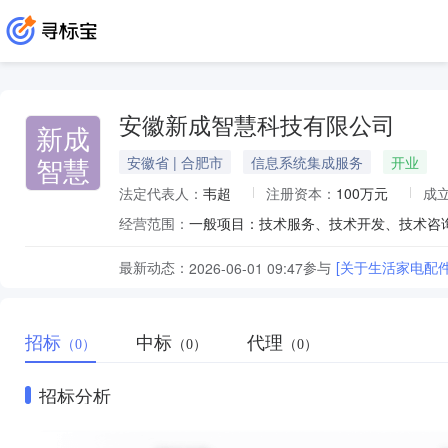
安徽新成智慧科技有限公司
新成
智慧
安徽省 | 合肥市
信息系统集成服务
开业
法定代表人：
韦超
注册资本：
100万元
成
经营范围：
最新动态：
参与
[关于生活家电配
2026-06-01 09:47
招标
中标
代理
（0）
（0）
（0）
招标分析