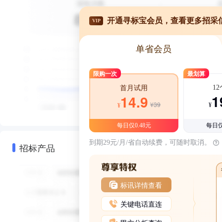
开通寻标宝会员，查看更多招采
VIP
单省会员
限购一次
最划算
1
首月试用
1
14.9
¥39
¥
¥
每日仅0.48元
每日仅
到期29元/月/省自动续费，可随时取消。
招标产品
标讯详情查看
关键电话直连