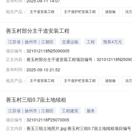
发布时间：
2025-09-11 14:07
2025-09-1717:00交易面积：--联系方式：张玲（05
相关产品：
主干道安装工程
主干道护栏安装工程
波纹板
法
善玉村部分主干道安装工程
江苏省｜扬州市｜江都区
交通运输
工程
预算4万元
项目编号：
321012118N25090005
善玉村部分主干道安装工程项目编号：321012118N25
正文内容：
区）善玉村组别--登记日期2025-09-10是否续租否
发布时间：
2025-09-10 21:52
定，所需资金来源已落实。现通过公开交易邀请合格的报
包工包料
相关产品：
主干道安装工程
主干道护栏安装工程
波纹板
法
善玉村三组0.7亩土地续租
江苏省｜扬州市｜江都区
工程建筑
服务
项目编号：
321012118P25070005
善玉三组土地照片.jpg:善玉村三组0.7亩土地续租项目编号
正文内容：