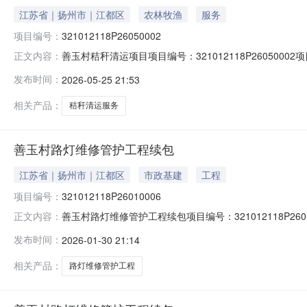
江苏省｜扬州市｜江都区
农林牧渔
服务
项目编号：
321012118P26050002
善玉村秸秆清运项目项目编号：321012118P26050
正文内容：
登记日期2026-05-06是否续租是资产类型--交易面
发布时间：
2026-05-25 21:53
朴运输服务部(个体工商户)承包，有关事项如下:1、地点:
相关产品：
秸秆清运服务
善玉村路灯维修管护工程续包
江苏省｜扬州市｜江都区
市政基建
工程
项目编号：
321012118P26010006
善玉村路灯维修管护工程续包项目编号：321012118P26
正文内容：
镇村（社区）善玉村组别--登记日期2026-01-16是
发布时间：
2026-01-30 21:14
通过，所需资金来源已落实，现委托江都区大桥镇农村产
相关产品：
路灯维修管护工程