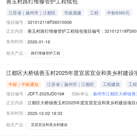
善玉村路灯维修管护工程续包
江苏省｜扬州市｜江都区
市政基建
工程
中标8360元
项目编号：
321012118P26010006
善玉村路灯维修管护工程续包项目编号：321012118P2
正文内容：
玉村组别--登记日期2026-01-16是否续租是资产类
发布时间：
2026-01-16
来源已落实，现委托江都区大桥镇农村产权交易服务中心进
量：
相关产品：
路灯维修管护工程
江都区大桥镇善玉村2025年度宜居宜业和美乡村建设
中标｜中标通知
江苏省｜扬州市｜江都区
工程建筑
工程
项目编号：
JDFT-2025JD016#
招标单位：
扬州市江都区大桥镇善
江都区大桥镇善玉村2025年度宜居宜业和美乡村建设项目成
正文内容：
三、中标（成交）信息供应商名称：扬州市通达建设发展有限
发布时间：
2025-12-02 18:33
主要标的信息工程类项目名称：江都区大桥镇善玉村202
232212
相关产品：
宜居宜业和美乡村建设