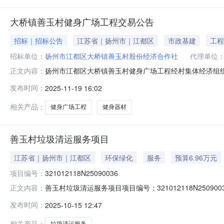
大桥镇善玉村健身广场工程交易公告
招标｜招标公告
江苏省｜扬州市｜江都区
市政基建
工程
招标单位：
扬州市江都区大桥镇善玉村股份经济合作社
代理单位
扬州市江都区大桥镇善玉村健身广场工程经村集体经济组
正文内容：
程委托江都区大桥镇农村产权交易服务中心具体负责本工
发布时间：
2025-11-19 16:02
兴庄）标识5米含混凝土底座1个（2）带造型绿化带（高低树
草皮（5）70米×0.24
相关产品：
健身广场工程
健身器材
善玉村垃圾清运服务项目
江苏省｜扬州市｜江都区
环保绿化
服务
预算6.96万元
项目编号：
321012118N25090036
善玉村垃圾清运服务项目项目编号：321012118N2509
正文内容：
道）大桥镇村（社区）善玉村组别--登记日期2025-09
发布时间：
2025-10-15 12:47
研究决定，所需资金来源已落实。现通过公开交易邀请合
相关产品：
垃圾清运服务