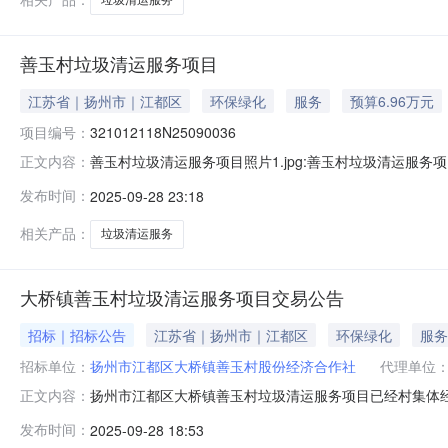
善玉村垃圾清运服务项目
江苏省｜扬州市｜江都区
环保绿化
服务
预算6.96万元
项目编号：
321012118N25090036
善玉村垃圾清运服务项目照片1.jpg:善玉村垃圾清运服务项目
正文内容：
种：涉农资金项目项目类型：--流转方式：其他流转用途：--流转期限
发布时间：
2025-09-28 23:18
1317:00交易面积：--联系方式：张玲（0514-866680
相关产品：
垃圾清运服务
大桥镇善玉村垃圾清运服务项目交易公告
招标｜招标公告
江苏省｜扬州市｜江都区
环保绿化
服务
招标单位：
扬州市江都区大桥镇善玉村股份经济合作社
代理单位
扬州市江都区大桥镇善玉村垃圾清运服务项目已经村集体
正文内容：
江都区大桥镇农村产权交易服务中心具体负责本项目相关事
发布时间：
2025-09-28 18:53
的清运工作。（2）清运垃圾的种类：本协议项下垃圾指