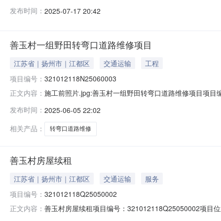
年公告日期：2025-07-17预算金额：--交易底价：200
发布时间：
2025-07-17 20:42
别--登记日期2025-07-09是否续租是资产类型--交
善玉村一组野田转弯口道路维修项目
江苏省｜扬州市｜江都区
交通运输
工程
项目编号：
321012118N25060003
施工前照片.jpg:善玉村一组野田转弯口道路维修项目项目编
正文内容：
流转期限：--公告日期：2025-06-05预算金额：--交易底
发布时间：
2025-06-05 22:02
善玉村组别--登记日期2025-06-03是否续租否资产类
相关产品：
转弯口道路维修
善玉村房屋续租
江苏省｜扬州市｜江都区
交通运输
服务
项目编号：
321012118Q25050002
善玉村房屋续租项目编号：321012118Q25050002
正文内容：
大桥镇村（社区）善玉村组别--登记日期2025-05-2