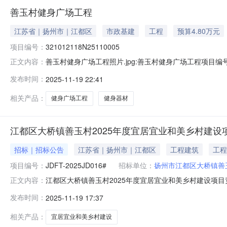
善玉村健身广场工程
江苏省｜扬州市｜江都区
市政基建
工程
预算4.80万元
项目编号：
321012118N25110005
善玉村健身广场工程照片.jpg:善玉村健身广场工程项目编号
正文内容：
转用途：--流转期限：--公告日期：2025-11-19预算金额：--
发布时间：
2025-11-19 22:41
86668017）产权信息乡镇（街道）大桥镇村（社区）善玉村
相关产品：
健身广场工程
健身器材
江都区大桥镇善玉村2025年度宜居宜业和美乡村建设
招标｜招标公告
江苏省｜扬州市｜江都区
工程建筑
工程
项目编号：
JDFT-2025JD016#
招标单位：
扬州市江都区大桥镇善
江都区大桥镇善玉村2025年度宜居宜业和美乡村建设项目竞争性
正文内容：
镇公开日期2025-11-19文号时效名称江都区大桥镇善
发布时间：
2025-11-19 17:37
公告江苏方天工程建设咨询有限公司受扬州市江都区大桥镇
相关产品：
宜居宜业和美乡村建设