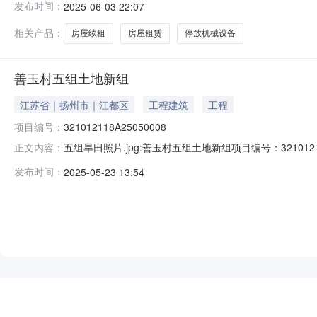
发布时间：
2025-06-03 22:07
理事会批准，现委托江都区大桥镇产权交易服务中心进行
备
相关产品：
房屋续租
房屋租赁
停放机械设备
善玉村五组土地新组
江苏省｜扬州市｜江都区
工程建筑
工程
项目编号：
321012118A25050008
五组旱田照片.jpg:善玉村五组土地新组项目编号：3210
正文内容：
流转期限：3年公告日期：2025-05-23预算金额：--交易
发布时间：
2025-05-23 13:54
玉村组别--登记日期2025-05-21是否续租否资产类型
NEW
HOT
5折起