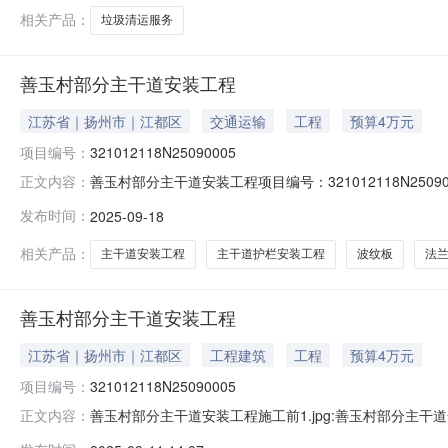
相关产品：
垃圾清运服务
善玉村部分主干道安装工程
江苏省｜扬州市｜江都区
交通运输
工程
预算4万元
项目编号：
321012118N25090005
善玉村部分主干道安装工程项目编号：321012118N250
正文内容：
道）大桥镇村（社区）善玉村组别--登记日期2025-09
发布时间：
2025-09-18
事会会议研究决定，所需资金来源已落实。现通过公开交
相关产品：
主干道安装工程
主干道护栏安装工程
波纹板
法
善玉村部分主干道安装工程
江苏省｜扬州市｜江都区
工程建筑
工程
预算4万元
项目编号：
321012118N25090005
善玉村部分主干道安装工程施工前1.jpg:善玉村部分主干道安
正文内容：
村交易品种：涉农资金项目项目类型：--流转方式：其他流转用途：-