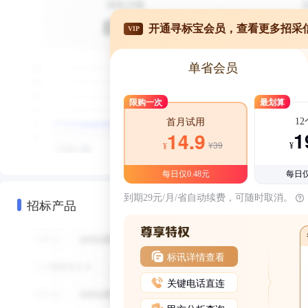
开通寻标宝会员，查看更多招采
VIP
单省会员
限购一次
最划算
1
首月试用
1
14.9
¥39
¥
¥
每日仅0.48元
每日仅
到期29元/月/省自动续费，可随时取消。
招标产品
标讯详情查看
关键电话直连