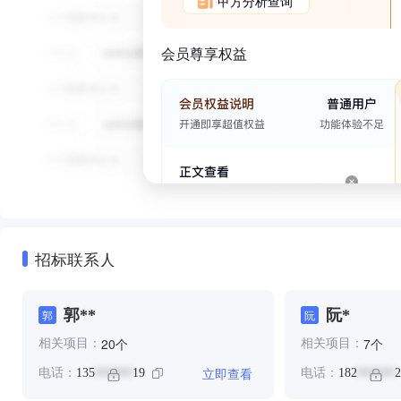
甲方分析查询
会员尊享权益
招标联系人
郭**
阮*
郭
阮
个
个
20
7
相关项目：
相关项目：
立即查看
电话：
135
19
电话：
182
2
******
******