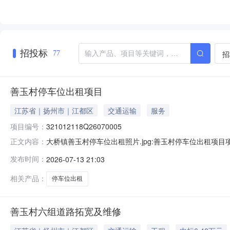
招投标
招
77
善玉村停车位出租项目
江苏省｜扬州市｜江都区
交通运输
服务
项目编号：
321012118Q26070005
大桥镇善玉村停车位出租照片.jpg:善玉村停车位出租项目项
正文内容：
方式：出租流转用途：--流转期限：5年公告日期：2026-07-13
发布时间：
2026-07-13 21:03
方式：周顺（0514-86668017）产权信息乡镇（街道）大
相关产品：
停车位出租
善玉村六组道路拓宽及维修