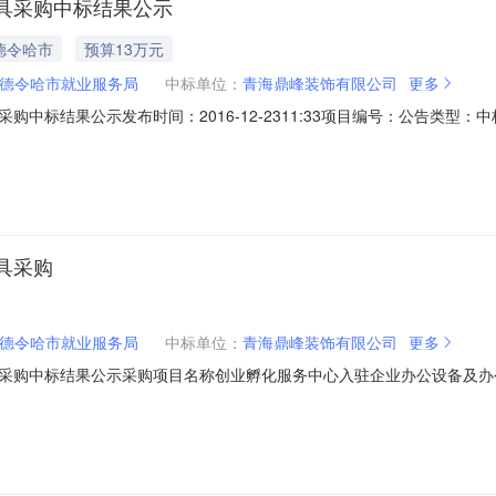
具采购中标结果公示
德令哈市
预算13万元
德令哈市就业服务局
中标单位：
青海鼎峰装饰有限公司
更多
中标结果公示发布时间：2016-12-2311:33项目编号：公告类
海省招标产品：办公设备所属行业：;办公设备;创业孵化服务中心入驻企
目编号华夏招标询价（货物）2016-017采购方式询价采购预算控制额度1
具采购
德令哈市就业服务局
中标单位：
青海鼎峰装饰有限公司
更多
购中标结果公示采购项目名称创业孵化服务中心入驻企业办公设备及办公家
总金额129700.00元项目分包个数未分包询价公告发布日期2016年12月16
型号、单价、合同履行日期及供应商名称第一投标单位单位名称：青海鼎峰装