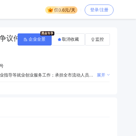
登录/注册
争议仲
企业全景
取消收藏
监控
号
承担全市人力资源供求、市场工资指导价位等信息发布和咨询服务工作；承担全市人力资源职业介绍、职业指导等就业创业服务工作；承担全市流动人员人事档案管理工作；承担全市人事考试工作；承担全市自主创业人员小额担保贷款的技术支撑和服务工作；承担全市劳务派遣工作；承担全市就业、失业信息数据的统计、整理和应用工作；承担全市劳动人事争议的调解、仲裁的服务保障工作。
展开