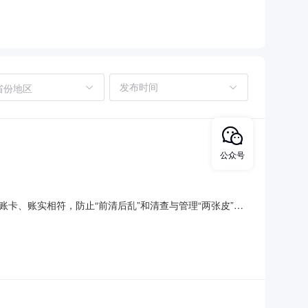
省份地区
公众号
卡、账实相符，防止“前清后乱”和清查与管理“两张皮”，
与报价，现将有关事宜公示如下：1、本次询价共有3家评估
司。2、评审小组严格按照招标要求，从报价合理性、企业