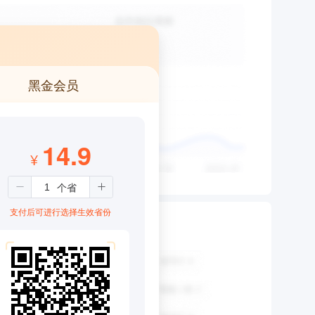
黑金会员
14.9
¥
支付后可进行选择生效省份