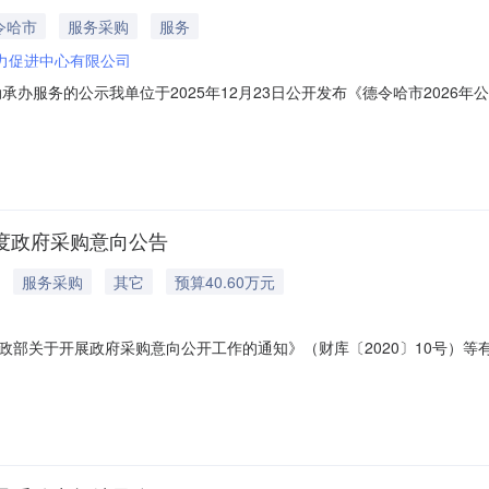
令哈市
服务采购
服务
力促进中心有限公司
动承办服务的公示我单位于2025年12月23日公开发布《德令哈市202
家单位的资质、征信、专业能力、资料完整性等情况进行了审核，其中海西
位提出。联系电话：8228520德令哈市就业服务局2026年1月27日
年度政府采购意向公告
服务采购
其它
预算40.60万元
政部关于开展政府采购意向公开工作的通知》（财库〔2020〕10号）
采购项目名称采购需求概况预算金额(万元)预计采购时间备注1德令哈市就
进行290人城乡劳动力技能培训，提高就业服务能力。需满足的要求：通