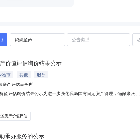
招标单位
资产价值评估询价结果公示
令哈市
其他
服务
瑞资产评估事务所
价值评估询价结果公示为进一步强化我局国有固定资产管理，确保账账、账
盘盈资产价值评估项目进行公开询价，诚邀资质齐全、经验丰富的机构参
评估事务所，甘肃尚真资产评估事务所，北京中企华资产评估责任有限公
盘盈资产价值评估
活动承办服务的公示