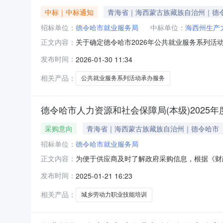
中标｜中标通知
青海省｜海西蒙古族藏族自治州｜德
招标单位：
德令哈市就业服务局
中标单位：
海西州生产
关于确定德令哈市2026年公共就业服务系列活
正文内容：
共收到报名商家6家。2026年1月12日对6
发布时间：
2026-01-30 11:34
期限为7个工作日。如有异议，可在公示期内向我单
相关产品：
公共就业服务系列活动承办服务
德令哈市人力资源和社会保障局(本级)2025
采购意向
青海省｜海西蒙古族藏族自治州｜德令哈市
招标单位：
德令哈市就业服务局
为便于供应商及时了解政府采购信息，根据《财
正文内容：
2025年度（第1批）采购意向公开如下：序号
发布时间：
2025-01-21 16:23
培训采购数量：1项主要功能或目标：通过招标
工种初级基本技能。40.600
相关产品：
城乡劳动力职业技能培训