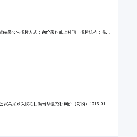
型：中标结果公告招标方式：询价采购截止时间：招标机构：温州
业办公设备及办公家具采购中标结果公示采购项目名称创业
3.0050万元成交总金额129700.00元项目分包个数未
具采购采购项目编号华夏招标询价（货物）2016-017
日评标日期2016年12月23日定标日期2016年12月23日各
饰有限公司投标金额：129800.00元交货期：5