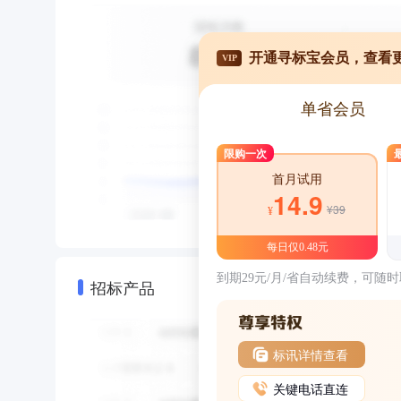
开通寻标宝会员，查看
VIP
单省会员
限购一次
首月试用
14.9
¥39
¥
每日仅0.48元
到期29元/月/省自动续费，可随
招标产品
标讯详情查看
关键电话直连