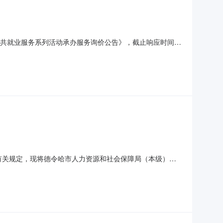
6年公共就业服务系列活动承办服务询价公告》，截止响应时间，
州生产力促进中心有限公司符合我单位要求，现予以公示，公示
等有关规定，现将德令哈市人力资源和社会保障局（本级）
业服务局2025年度城乡劳动力职业技能培训采购内容：技能
过职业技能培训，促进城乡劳动力就业，使培训人员掌握培训