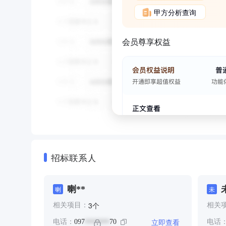
甲方分析查询
会员尊享权益
招标联系人
喇**
喇
未
个
3
相关项目：
相关
立即查看
电话：
097
70
电话
*******