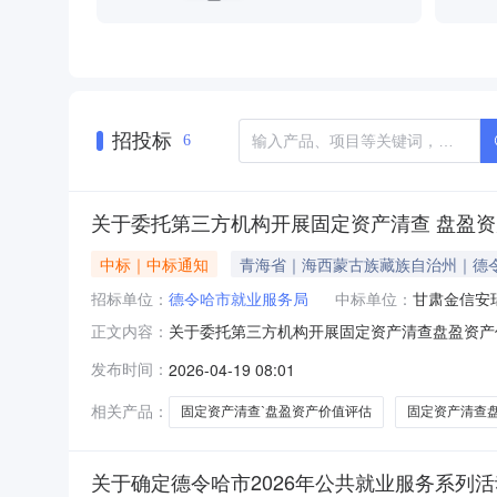
招投标
6
关于委托第三方机构开展固定资产清查 盘盈
中标｜中标通知
青海省｜海西蒙古族藏族自治州｜德
招标单位：
德令哈市就业服务局
中标单位：
甘肃金信安
关于委托第三方机构开展固定资产清查盘盈资产
正文内容：
确保资产清查工作取得实效，现就固定资产清查
发布时间：
2026-04-19 08:01
公司积极参与投标，分别为：甘肃金信安瑞资产
资质等方面对所有投标公司进行综合评议，经
相关产品：
固定资产清查`盘盈资产价值评估
固定资产清查
关于确定德令哈市2026年公共就业服务系列