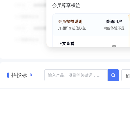
会员尊享权益
招投标
招
0