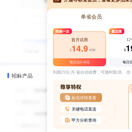
单省会员
限购一次
最划算
1
首月试用
1
14.9
¥39
¥
¥
每日仅0.48元
每日仅
到期29元/月/省自动续费，可随时取消。
招标产品
标讯详情查看
关键电话直连
甲方分析查询