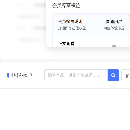
会员尊享权益
招投标
招
0