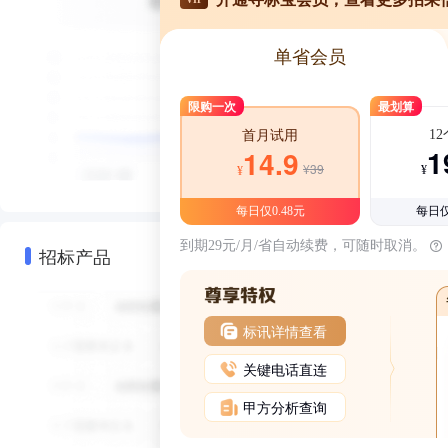
单省会员
限购一次
最划算
1
首月试用
1
14.9
¥39
¥
¥
每日仅0.48元
每日仅
到期29元/月/省自动续费，可随时取消。
招标产品
标讯详情查看
关键电话直连
甲方分析查询