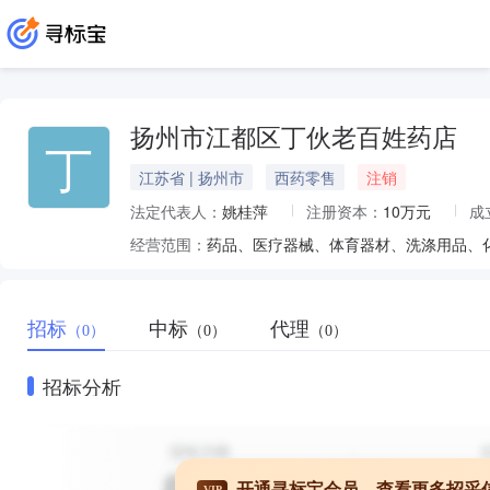
扬州市江都区丁伙老百姓药店
丁
江苏省 | 扬州市
西药零售
注销
法定代表人：
姚桂萍
注册资本：
10万元
成
经营范围：
招标
中标
代理
（0）
（0）
（0）
招标分析
开通寻标宝会员，查看更多招采
VIP