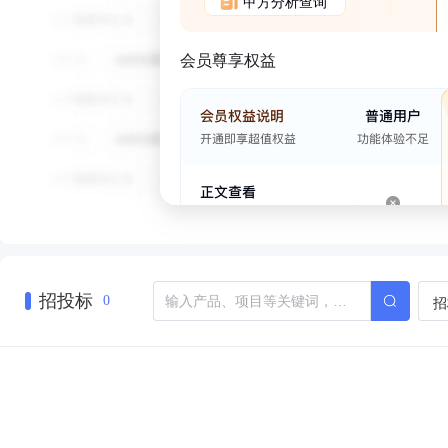
甲方分析查询
会员尊享权益
招投标
招
0