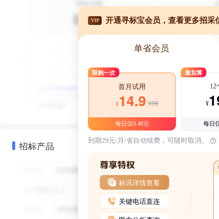
开通寻标宝会员，查看更多招采
VIP
单省会员
限购一次
最划算
1
首月试用
1
14.9
¥39
¥
¥
每日仅0.48元
每日仅
到期29元/月/省自动续费，可随时取消。
招标产品
标讯详情查看
关键电话直连