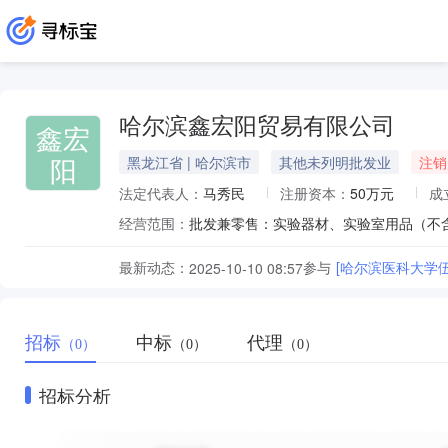
哈尔滨鑫宏阳贸易有限公司
鑫宏
阳
黑龙江省 | 哈尔滨市
其他未列明批发业
注销
法定代表人：
马秀民
注册资本：
50万元
成
经营范围：
最新动态：
参与
[哈尔滨医科大学
2025-10-10 08:57
招标
中标
代理
（0）
（0）
（0）
招标分析