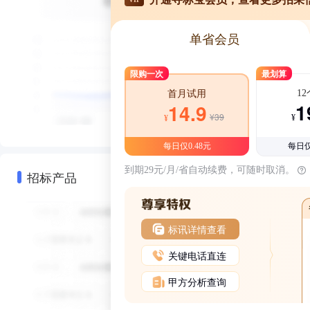
单省会员
限购一次
最划算
1
首月试用
1
14.9
¥39
¥
¥
每日仅0.48元
每日仅
到期29元/月/省自动续费，可随时取消。
招标产品
标讯详情查看
关键电话直连
甲方分析查询