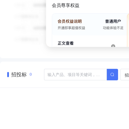
会员尊享权益
招投标
招
0