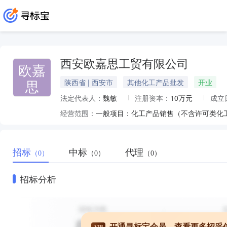
西安欧嘉思工贸有限公司
欧嘉
思
陕西省 | 西安市
其他化工产品批发
开业
法定代表人：
魏敏
注册资本：
10万元
成立
经营范围：
招标
中标
代理
（0）
（0）
（0）
招标分析
开通寻标宝会员，查看更多招采
VIP