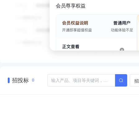
会员尊享权益
招投标
招
0