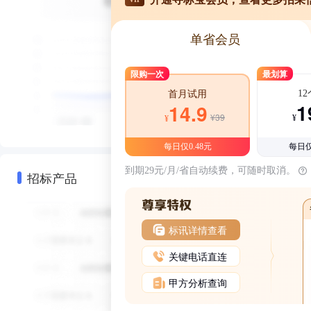
单省会员
限购一次
最划算
1
首月试用
1
14.9
¥39
¥
¥
每日仅0.48元
每日仅
到期29元/月/省自动续费，可随时取消。
招标产品
标讯详情查看
关键电话直连
甲方分析查询