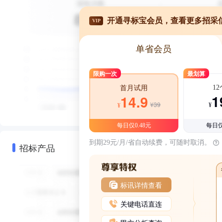
开通寻标宝会员，查看更多招采
VIP
单省会员
限购一次
最划算
1
首月试用
1
14.9
¥39
¥
¥
每日仅0.48元
每日仅
到期29元/月/省自动续费，可随时取消。
招标产品
标讯详情查看
关键电话直连