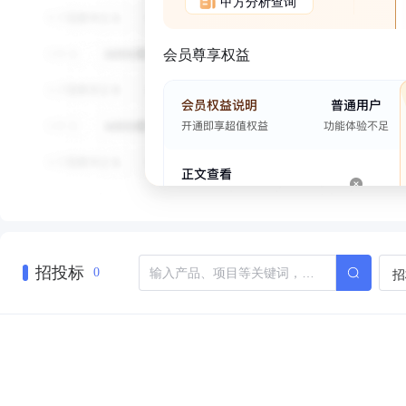
甲方分析查询
会员尊享权益
招投标
招
0