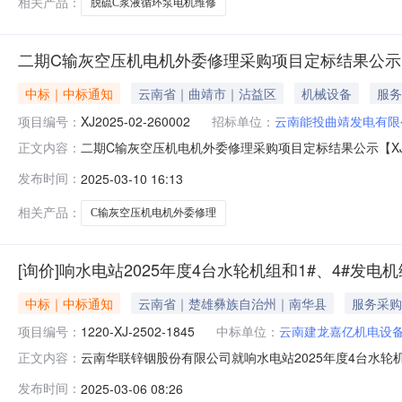
相关产品：
脱硫C浆液循环泵电机维修
二期C输灰空压机电机外委修理采购项目定标结果公示[XJ202
中标｜中标通知
云南省｜曲靖市｜沾益区
机械设备
服务
项目编号：
XJ2025-02-260002
招标单位：
云南能投曲靖发电有限
二期C输灰空压机电机外委修理采购项目定标结果公示【XJ2
正文内容：
成交候选人排名：第一成交候选人：云南建龙嘉亿机电设备有限
发布时间：
2025-03-10 16:13
26500.0元，税率13.0%，除税报价23451.33元第三
相关产品：
C输灰空压机电机外委修理
[询价]响水电站2025年度4台水轮机组和1#、4#发
中标｜中标通知
云南省｜楚雄彝族自治州｜南华县
服务采购
项目编号：
1220-XJ-2502-1845
中标单位：
云南建龙嘉亿机电设
云南华联锌铟股份有限公司就响水电站2025年度4台水
正文内容：
如下：项目标号：1220-XJ-2502-1845项目标名
发布时间：
2025-03-06 08:26
联锌铟股份有限公司2025年03月06日