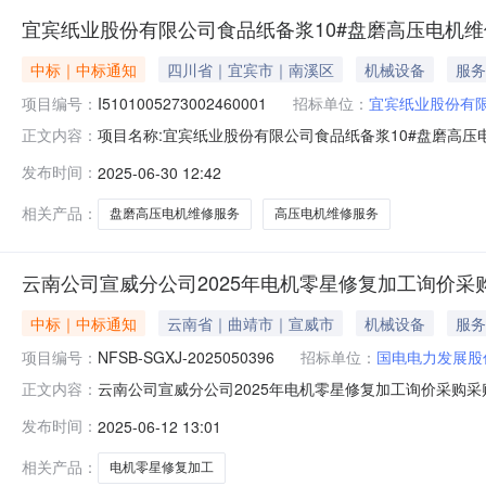
宜宾纸业股份有限公司食品纸备浆10#盘磨高压电机
中标｜中标通知
四川省｜宜宾市｜南溪区
机械设备
服务
项目编号：
I5101005273002460001
招标单位：
宜宾纸业股份有
项目名称:宜宾纸业股份有限公司食品纸备浆10#盘磨高压电机维修服务
正文内容：
应商名称:云南建龙嘉亿机电设备有限公司中标金额:422
发布时间：
2025-06-30 12:42
ybzyzb2025056合同段（标段）名称食品纸备浆10#盘磨
相关产品：
盘磨高压电机维修服务
高压电机维修服务
云南公司宣威分公司2025年电机零星修复加工询价采
中标｜中标通知
云南省｜曲靖市｜宣威市
机械设备
服务
项目编号：
NFSB-SGXJ-2025050396
招标单位：
国电电力发展股
云南公司宣威分公司2025年电机零星修复加工询价采购采购结
正文内容：
06-12至2025-06-15三、采购人：国电电力发
发布时间：
2025-06-12 13:01
理采购投诉。异议接收单位：国能物资南方有限公司联系电话：02
相关产品：
电机零星修复加工