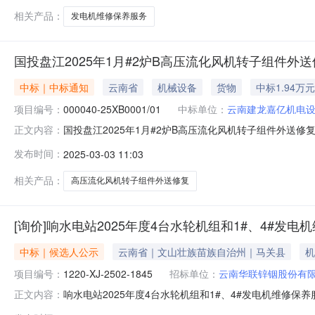
相关产品：
发电机维修保养服务
国投盘江2025年1月#2炉B高压流化风机转子组件外
中标｜中标通知
云南省
机械设备
货物
中标1.94万元
项目编号：
000040-25XB0001/01
中标单位：
云南建龙嘉亿机电
国投盘江2025年1月#2炉B高压流化风机转子组件外送修复采购
正文内容：
机转子组件外送修复采购项目(三次)标段/包编号：00004
发布时间：
2025-03-03 11:03
和供应业--电力生产公告开始时间：2025-03-0310:
相关产品：
高压流化风机转子组件外送修复
[询价]响水电站2025年度4台水轮机组和1#、4#发
中标｜候选人公示
云南省｜文山壮族苗族自治州｜马关县
机
项目编号：
1220-XJ-2502-1845
招标单位：
云南华联锌铟股份有
响水电站2025年度4台水轮机组和1#、4#发电机维修保养服
正文内容：
锌铟股份有限公司公告编号：GG-250228-00049（122