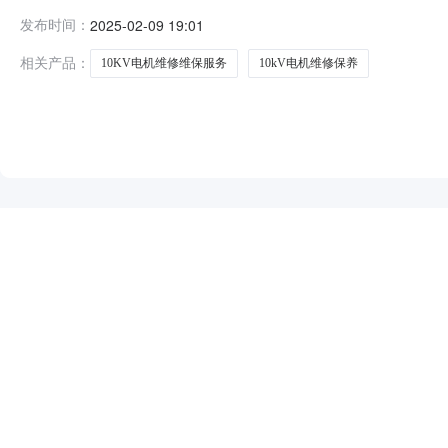
号：1114-ZY-2412-58600项目标名：锡业分公司1
发布时间：
2025-02-09 19:01
司项1云南建龙嘉亿机电设备有限公司云南锡业股份有限公司锡
相关产品：
10KV电机维修维保服务
10kV电机维修保养
NEW
HOT
5折起
暂时没有搜索结果…