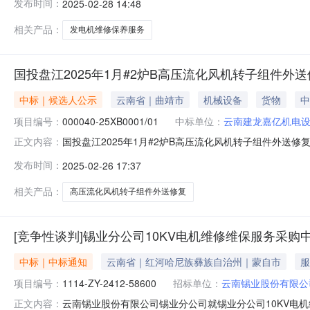
发布时间：
2025-02-28 14:48
2502-1845）公示开始时间：2025-02-2814:33公示结
相关产品：
发电机维修保养服务
国投盘江2025年1月#2炉B高压流化风机转子组件外
中标｜候选人公示
云南省｜曲靖市
机械设备
货物
中
项目编号：
000040-25XB0001/01
中标单位：
云南建龙嘉亿机电
国投盘江2025年1月#2炉B高压流化风机转子组件外送修复采购
正文内容：
风机转子组件外送修复采购项目(三次)标段/包编号：0000
发布时间：
2025-02-26 17:37
产和供应业--电力生产公示开始时间：2025-02-2617:0
相关产品：
高压流化风机转子组件外送修复
[竞争性谈判]锡业分公司10KV电机维修维保服务采购中
中标｜中标通知
云南省｜红河哈尼族彝族自治州｜蒙自市
服
项目编号：
1114-ZY-2412-58600
招标单位：
云南锡业股份有限公
云南锡业股份有限公司锡业分公司就锡业分公司10KV电
正文内容：