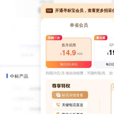
开通寻标宝会员，查看更多招采
VIP
单省会员
限购一次
最划算
1
首月试用
1
14.9
¥39
¥
¥
每日仅0.48元
每日仅
到期29元/月/省自动续费，可随时取消。
中标产品
标讯详情查看
关键电话直连