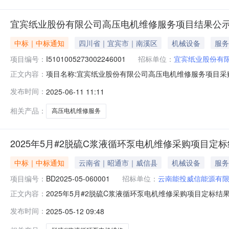
宜宾纸业股份有限公司高压电机维修服务项目结果公
中标｜中标通知
四川省｜宜宾市｜南溪区
机械设备
服务
项目编号：
I5101005273002246001
招标单位：
宜宾纸业股份有
项目名称:宜宾纸业股份有限公司高压电机维修服务项目采购公告项目编
正文内容：
名称:云南建龙嘉亿机电设备有限公司中标金额:25664.0
发布时间：
2025-06-11 11:11
名称高压电机维修服务项目开标时间2025年6月10日公示时
相关产品：
高压电机维修服务
2025年5月#2脱硫C浆液循环泵电机维修采购项目定标结果公示
中标｜中标通知
云南省｜昭通市｜威信县
机械设备
服务
项目编号：
BD2025-05-060001
招标单位：
云南能投威信能源有
2025年5月#2脱硫C浆液循环泵电机维修采购项目定标结果公示
正文内容：
硫C浆液循环泵电机维修二、成交公司名称：云南建龙嘉亿机电
发布时间：
2025-05-12 09:48
可以向采购人反馈，逾期将不再受理。公示结束后如未收