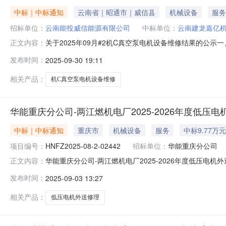
中标｜中标通知
云南省｜昭通市｜威信县
机械设备
服务
招标单位：
云南能投威信能源有限公司
中标单位：
云南建龙嘉亿
关于2025年09月#2机C真空泵电机设备维修结果的公
正文内容：
限公司，报价：人民币11,000.00元（含税）。第二成
发布时间：
2025-09-30 19:11
报价：人民币19,500.00元（含税）。三、公告时间：20
相关产品：
机C真空泵电机设备维修
华能重庆分公司-两江燃机电厂2025-2026年度低压
中标｜中标通知
重庆市
机械设备
服务
中标9.77万元
项目编号：
HNFZ2025-08-2-02442
招标单位：
华能重庆分公司
华能重庆分公司-两江燃机电厂2025-2026年度低压电机外
正文内容：
次采购的成交供应商是:云南建龙嘉亿机电设备有限公司,成交
发布时间：
2025-09-03 13:27
2026年度低压电机外送修理框架协议采购（FX）
相关产品：
低压电机外送修理