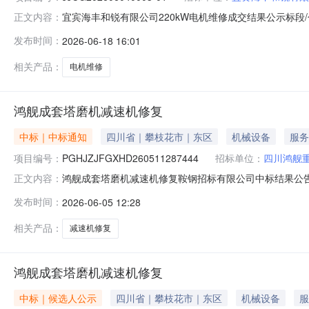
宜宾海丰和锐有限公司220kW电机维修成交结果公示标段/包名
正文内容：
式：竞价采购评标时间：2026-06-0514:00:00公示开始时
发布时间：
2026-06-18 16:01
人：云南建龙嘉亿机电设备有限公司投标报价(单位)：***公告
相关产品：
电机维修
鸿舰成套塔磨机减速机修复
中标｜中标通知
四川省｜攀枝花市｜东区
机械设备
服务
项目编号：
PGHJZJFGXHD260511287444
招标单位：
四川鸿舰
鸿舰成套塔磨机减速机修复鞍钢招标有限公司中标结果公告四川
正文内容：
了公开询比。本项目于2026年06月04日10时29分00秒
发布时间：
2026-06-05 12:28
PGHJZJFGXHD260511287444项目名称：
让电话：13
相关产品：
减速机修复
鸿舰成套塔磨机减速机修复
中标｜候选人公示
四川省｜攀枝花市｜东区
机械设备
服