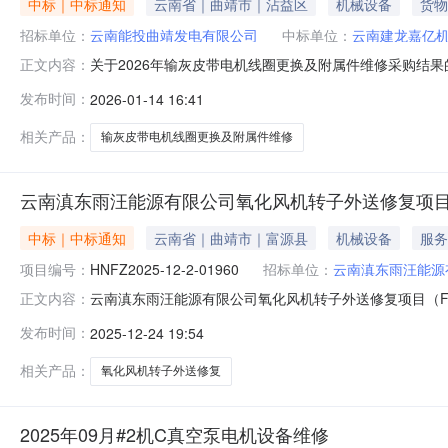
中标｜中标通知
云南省｜曲靖市｜沾益区
机械设备
货物
招标单位：
云南能投曲靖发电有限公司
中标单位：
云南建龙嘉亿
关于2026年输灰皮带电机线圈更换及附属件维修采购结
正文内容：
亿机电设备有限公司，报价：人民币24500.00元（含
发布时间：
2026-01-14 16:41
修有限公司，报价：人民币29380.00元（含税）。三、
将不再受理
相关产品：
输灰皮带电机线圈更换及附属件维修
云南滇东雨汪能源有限公司氧化风机转子外送修复项目(
中标｜中标通知
云南省｜曲靖市｜富源县
机械设备
服务
项目编号：
HNFZ2025-12-2-01960
招标单位：
云南滇东雨汪能源
云南滇东雨汪能源有限公司氧化风机转子外送修复项目（FE）采
正文内容：
云南建龙嘉亿机电设备有限公司,成交金额为：21700.
发布时间：
2025-12-24 19:54
相关产品：
氧化风机转子外送修复
2025年09月#2机C真空泵电机设备维修