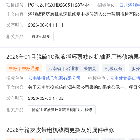
项目编号：
PGHJZJFGXHD260511287444
招标单位：
四川鸿舰
鸿舰成套塔磨机减速机修复中标候选人公示鞍钢招标有限
正文内容：
（PGHJZJFGXHD260511287444）进行公开询比。
发布时间：
2026-06-04 11:11
评标委员会的评标意见，并经招标人确认，现将有关评标结果公
建龙嘉亿机
相关产品：
减速机修复
2026年01月脱硫1C浆液循环泵减速机轴返厂检修结
中标｜中标通知
云南省｜昭通市｜威信县
机械设备
服务
招标单位：
云南能投威信能源有限公司
中标单位：
云南建龙嘉亿
关于云南能投威信能源有限公司采购结果的公示一、项目名
正文内容：
有限公司，报价：人民币7700.00元（含税）。第二成
发布时间：
2026-02-06 17:32
价：人民币30000.00元（含税）。三、公告时间：20
公示结束
相关产品：
脱硫1C浆液循环泵减速机轴返厂检修
2026年输灰皮带电机线圈更换及附属件维修