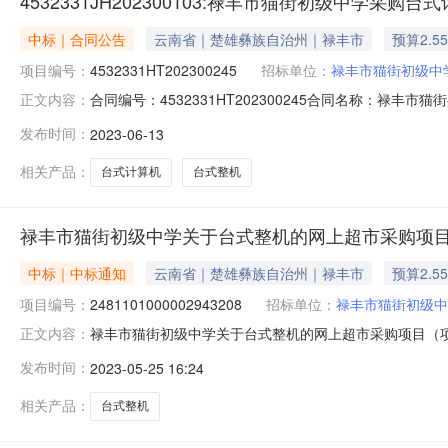
4532331JH202300103:禄丰市猫街初级中学采购
中标｜合同公告
云南省｜楚雄彝族自治州｜禄丰市
预算2.5
项目编号：
4532331HT202300245
招标单位：
禄丰市猫街初级中
合同编号：4532331HT202300245合同名称：禄丰
正文内容：
中学供应商（乙方）：昆明市五华区锦飞办公设备经营部所属地域
发布时间：
2023-06-13
构：进口产品审核前公示：采购公告（或单一来源审核前公示）
相关产品：
台式计算机
台式整机
禄丰市猫街初级中学关于台式整机的网上超市采购项
中标｜中标通知
云南省｜楚雄彝族自治州｜禄丰市
预算2.5
项目编号：
2481101000002943208
招标单位：
禄丰市猫街初级中
禄丰市猫街初级中学关于台式整机的网上超市采购项目（项目编
正文内容：
关于台式整机的网上超市采购项目采购项目项目编号:248110
发布时间：
2023-05-25 16:24
14532331JH202300103-125496.0项目所
相关产品：
台式整机