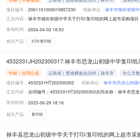
项目编号：
2061101000010857230
招标单位：
禄丰市猫街初级中
禄丰市猫街初级中学关于打印/复印纸的网上超市采购项目（项
正文内容：
中学关于打印/复印纸的网上超市采购项目项目编号：206110
发布时间：
2024-04-02 18:53
采购计划信息：序号采购计划文号信息采购计划金额14532331JH2024
相关产品：
打印/复印纸
4532331JH202300317:禄丰市恐龙山初级中学复印
中标｜合同公告
云南省｜楚雄彝族自治州｜禄丰市
办公文教
项目编号：
4532331HT202300302
招标单位：
禄丰市恐龙山初级
合同编号：4532331HT202300302合同名称：禄丰
正文内容：
禄丰市恐龙山初级中学供应商（乙方）：昆明市五华区锦飞办公
发布时间：
2023-06-29 18:16
2023-06-29代理机构：进口产品审核前公示：采购公
相关产品：
复印纸
禄丰县恐龙山初级中学关于打印/复印纸的网上超市采