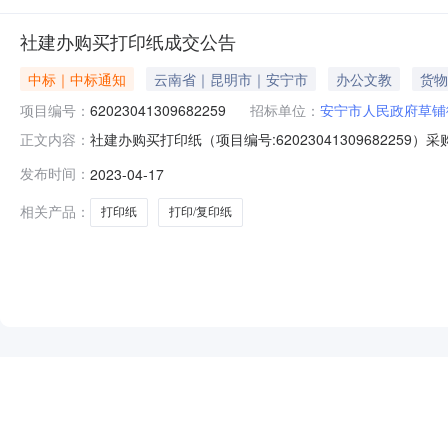
社建办购买打印纸成交公告
中标｜中标通知
云南省｜昆明市｜安宁市
办公文教
货物
项目编号：
62023041309682259
招标单位：
安宁市人民政府草铺
社建办购买打印纸（项目编号:6202304130968225
正文内容：
系人：夏应飞项目联系电话：18314428263项目所在行政区划
发布时间：
2023-04-17
采购单位名称：安宁市人民政府草铺街道办事处采购单位地
相关产品：
打印纸
打印/复印纸
NEW
HOT
5折起