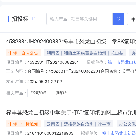
招投标
中
14
4532331JH202400382:禄丰市恐龙山初级中学8K
中标｜合同公告
湖南省｜湘西土家族苗族自治州｜龙山县
办
项目编号：
4532331HT202400382201
招标单位：
禄丰市恐龙山
合同编号：4532331HT202400382201合同名称：
正文内容：
方）：禄丰市恐龙山初级中学供应商（乙方）：昆明市五华区锦
发布时间：
2024-05-31 22:02
同公告日期：2024-05-31代理机构：进口产品审核
相关产品：
8K复印纸
复印纸
禄丰县恐龙山初级中学关于打印/复印纸的网上超市采
中标｜中标通知
云南省｜楚雄彝族自治州｜禄丰市
办公文教
项目编号：
2161101000012218933
招标单位：
禄丰市恐龙山初级