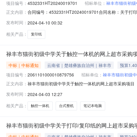
项目编号：
4532331HT20240019701
招标单位：
禄丰市猫街初级
合同编号：4532331HT20240019701合同名称：
正文内容：
应商（乙方）：昆明市五华区锦飞办公设备经营部所属地域：楚雄
发布时间：
2024-04-10 00:32
产品审核前公示：采购公告（或单一来源审核前公示）：
相关产品：
复印纸
禄丰市猫街初级中学关于触控一体机的网上超市采购
中标｜中标通知
云南省｜楚雄彝族自治州｜禄丰市
预算1.4
项目编号：
2061101000010879756
招标单位：
禄丰市猫街初级中
禄丰市猫街初级中学关于触控一体机的网上超市采购项目（项目
正文内容：
学关于触控一体机的网上超市采购项目项目编号：2061101
发布时间：
2024-04-03 12:27
购计划信息：序号采购计划文号信息采购计划金额14532331JH20240
相关产品：
触控一体机
台式整机
笔记本电脑
禄丰市猫街初级中学关于打印/复印纸的网上超市采购
中标｜中标通知
云南省｜楚雄彝族自治州｜禄丰市
预算240