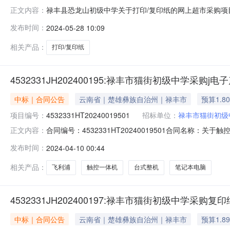
禄丰县恐龙山初级中学关于打印/复印纸的网上超市采购项目（
正文内容：
初级中学关于打印/复印纸的网上超市采购项目项目编号：216
发布时间：
2024-05-28 10:09
式：采购计划信息：序号采购计划文号信息采购计划金额145323
相关产品：
打印/复印纸
4532331JH202400195:禄丰市猫街初级中学采购j
中标｜合同公告
云南省｜楚雄彝族自治州｜禄丰市
预算1.8
项目编号：
4532331HT20240019501
招标单位：
禄丰市猫街初级
合同编号：4532331HT20240019501合同名称：
正文内容：
供应商（乙方）：昆明市五华区锦飞办公设备经营部所属地域：楚
发布时间：
2024-04-10 00:44
口产品审核前公示：采购公告（或单一来源审核前公示）
相关产品：
飞利浦
触控一体机
台式整机
笔记本电脑
4532331JH202400197:禄丰市猫街初级中学采购
中标｜合同公告
云南省｜楚雄彝族自治州｜禄丰市
预算1.8