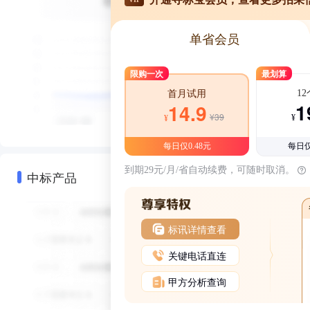
单省会员
限购一次
最划算
1
首月试用
1
14.9
¥39
¥
¥
每日仅0.48元
每日仅
到期29元/月/省自动续费，可随时取消。
中标产品
标讯详情查看
关键电话直连
甲方分析查询