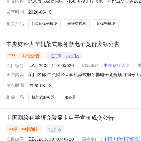
北京市气象信息中心16G多模光模块电子竞价成交公告2020-06
正文内容：
京云泰互联信息科技有限公司成交价:49000.00元项目基本信
发布时间：
2020-06-19
地点：北京市市辖区海淀区四季青桥东北京市突发事件预
相关产品：
16G多模光模块
光纤交换机
多模光模块
中央财经大学机架式服务器电子竞价废标公告
中标｜其他公告
北京市｜海淀区
项目编号：
DZJJ20061110165520
招标单位：
中央财经大学
项目名称:中央财经大学机架式服务器电子竞价项目编号:DZJJ2
正文内容：
预算(元)：314037.00联系人：中财资产处送货地点
发布时间：
2020-06-18
内签署合同售后服务要求售后服务网点：当地售后服务网点
相关产品：
机架式服务器
服务器
中国测绘科学研究院显卡电子竞价成交公告
中标｜中标通知
北京市
项目编号：
DZJJ20060910046720
招标单位：
中国测绘科学研究