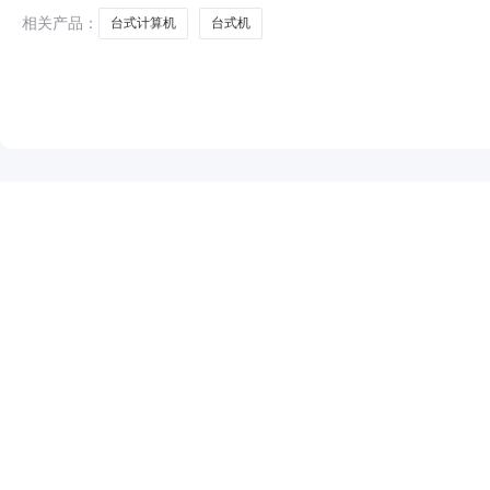
相关产品：
台式计算机
台式机
NEW
HOT
5折起
暂时没有搜索结果…