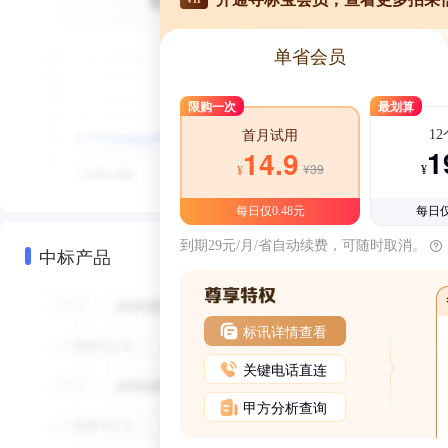
单省会员
限购一次
最划算
1
首月试用
1
14.9
¥39
¥
¥
每日仅0.48元
每日仅
到期29元/月/省自动续费，可随时取消。
中标产品
标讯详情查看
关键电话直连
甲方分析查询