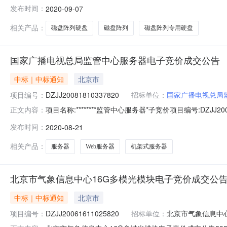
交供应商:北京佳业同创科技有限公司成交价:228000.00元
发布时间：
2020-09-07
梁欣送货地点：北京市市辖区朝阳区金盏乡曹各庄公交站路
相关产品：
磁盘阵列硬盘
磁盘阵列
磁盘阵列专用硬盘
国家广播电视总局监管中心服务器电子竞价成交公告
中标｜中标通知
北京市
项目编号：
DZJJ20081810337820
招标单位：
国家广播电视总局
项目名称:********监管中心服务器*子竞价项目编号:DZJJ2
正文内容：
时间：2020-08-2100:00:00项目预算(元)：3
发布时间：
2020-08-21
布后3个工作日内签署合同售后服务要求售后服务网点：当地
相关产品：
服务器
Web服务器
机架式服务器
北京市气象信息中心16G多模光模块电子竞价成交公
中标｜中标通知
北京市
项目编号：
DZJJ20061611025820
招标单位：
北京市气象信息中