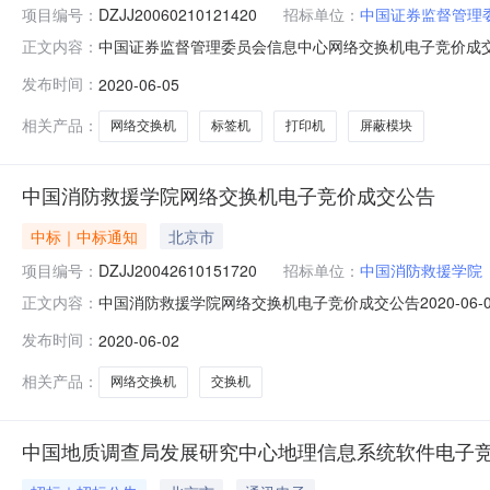
项目编号：
DZJJ20060210121420
招标单位：
中国证券监督管理
中国证券监督管理委员会信息中心网络交换机电子竞价成交公告2
正文内容：
号:DZJJ20060210121420成交供应商:北京辉创恒
发布时间：
2020-06-05
0500:00:00项目预算(元)：277600.00联系
相关产品：
网络交换机
标签机
打印机
屏蔽模块
中国消防救援学院网络交换机电子竞价成交公告
中标｜中标通知
北京市
项目编号：
DZJJ20042610151720
招标单位：
中国消防救援学院
中国消防救援学院网络交换机电子竞价成交公告2020-06-02
正文内容：
技有限公司成交价:48921.00元项目基本信息采购单位：中国
发布时间：
2020-06-02
平区南口镇南雁路4号到货时间：合同签订后20个日历日
相关产品：
网络交换机
交换机
中国地质调查局发展研究中心地理信息系统软件电子