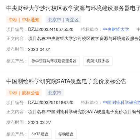
中央财经大学沙河校区教学资源与环境建设服务器电
中标｜中标通知
北京市｜海淀区
项目编号：
DZJJ20032410575520
招标单位：
中央财经大学
项目名称:中央财经大学沙河校区教学资源与环境建设服务器电子竞
正文内容：
购单位：中央财经大学报价截止时间：2020-03-2710:
发布时间：
2020-04-01
到货时间：合同签订后21个日历日到货签约时间：成交公
相关产品：
教学资源与环境建设服务器
机架式服务器
中国测绘科学研究院SATA硬盘电子竞价废标公告
中标｜废标公告
北京市
项目编号：
DZJJ20032510186720
招标单位：
中国测绘科学研究
项目名称:中国测绘科学研究院SATA硬盘电子竞价项目编号:D
正文内容：
2710:00:00项目预算(元)：150000.00联系
发布时间：
2020-03-27
签署合同售后服务要求售后服务网点：当地售后服务网点免
相关产品：
SATA硬盘
移动硬盘