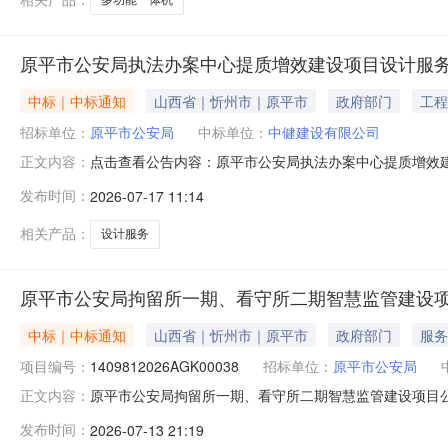
原平市公安局执法办案中心提质增效建设项目设计服
中标｜中标通知
山西省｜忻州市｜原平市
政府部门
工程
招标单位：
原平市公安局
中标单位：
中健建设有限公司
点击查看公告内容：原平市公安局执法办案中心提质增效建设
正文内容：
发布时间：
2026-07-17 11:14
相关产品：
设计服务
原平市公安局拘留所一期、看守所二期智慧监管建设
中标｜中标通知
山西省｜忻州市｜原平市
政府部门
服务
项目编号：
1409812026AGK00038
招标单位：
原平市公安局
原平市公安局拘留所一期、看守所二期智慧监管建设项目公开
正文内容：
建设项目三、中标（成交）信息1.中标结果：序号供应商
发布时间：
2026-07-13 21:19
2368975（元）83.812.废标结果:序号标项名称