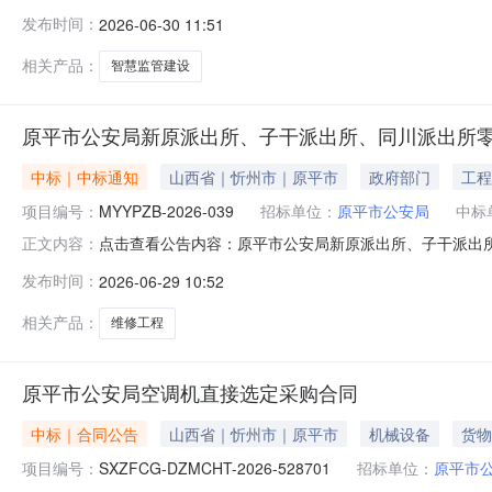
安局拘留所一期、看守所二期智慧监管建设项目首次公告日期
发布时间：
2026-06-30 11:51
年7月13日09:30分（北京时间）开标时间：2026年7
相关产品：
智慧监管建设
原平市公安局新原派出所、子干派出所、同川派出所
中标｜中标通知
山西省｜忻州市｜原平市
政府部门
工程
项目编号：
MYYPZB-2026-039
招标单位：
原平市公安局
中标
点击查看公告内容：原平市公安局新原派出所、子干派出所
正文内容：
发布时间：
2026-06-29 10:52
相关产品：
维修工程
原平市公安局空调机直接选定采购合同
中标｜合同公告
山西省｜忻州市｜原平市
机械设备
货物
项目编号：
SXZFCG-DZMCHT-2026-528701
招标单位：
原平市