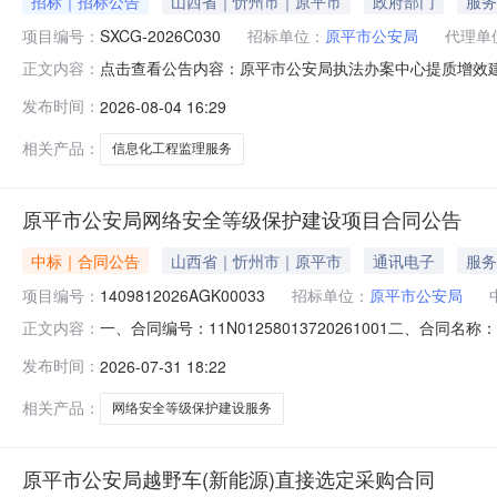
招标｜招标公告
山西省｜忻州市｜原平市
政府部门
服务
项目编号：
SXCG-2026C030
招标单位：
原平市公安局
代理单
点击查看公告内容：原平市公安局执法办案中心提质增效建
正文内容：
发布时间：
2026-08-04 16:29
相关产品：
信息化工程监理服务
原平市公安局网络安全等级保护建设项目合同公告
中标｜合同公告
山西省｜忻州市｜原平市
通讯电子
服务
项目编号：
1409812026AGK00033
招标单位：
原平市公安局
一、合同编号：11N01258013720261001二、合
正文内容：
全等级保护建设项目五、合同主体采购人（甲方）：原平市公
发布时间：
2026-07-31 18:22
山西综改示范区太原唐槐园区坞城南路174号大云物创业中心
相关产品：
网络安全等级保护建设服务
原平市公安局越野车(新能源)直接选定采购合同