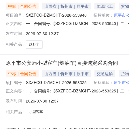
中标｜合同公告
山西省｜忻州市｜原平市
能源化工
货物
项目编号：
SXZFCG-DZMCHT-2026-553940
招标单位：
原平市
一、合同编号:【SXZFCG-DZMCHT-2026-55
正文内容：
（新能源）采购订单】五、合同主体采购人（甲方）：【
发布时间：
2026-07-30 12:37
有限公司】地址：马练营路59号联系人：黄振华六、合同主要
动;最
相关产品：
越野车
原平市公安局小型客车(燃油车)直接选定采购合同
中标｜合同公告
山西省｜忻州市｜原平市
交通运输
货物
项目编号：
SXZFCG-DZMCHT-2026-553325
招标单位：
原平市
一、合同编号:【SXZFCG-DZMCHT-2026-55
正文内容：
车（燃油车）采购订单】五、合同主体采购人（甲方）：
发布时间：
2026-07-30 12:37
司】地址：太原市小店区马练营路59号新汇众汽车家园8号
数:车辆类型
相关产品：
小型客车