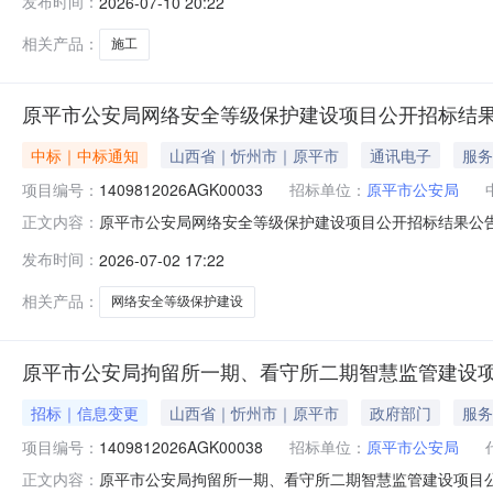
发布时间：
2026-07-10 20:22
市公安局建设地点：原平市建设内容及规模：本项目用地面积809
相关产品：
施工
原平市公安局网络安全等级保护建设项目公开招标结
中标｜中标通知
山西省｜忻州市｜原平市
通讯电子
服务
项目编号：
1409812026AGK00033
招标单位：
原平市公安局
原平市公安局网络安全等级保护建设项目公开招标结果公告一
正文内容：
1.中标结果：序号供应商名称供应商地址中标（成交）金
发布时间：
2026-07-02 17:22
887500（元）88.722.废标结果:序号标项名称
保护建设项目原
相关产品：
网络安全等级保护建设
原平市公安局拘留所一期、看守所二期智慧监管建设
招标｜信息变更
山西省｜忻州市｜原平市
政府部门
服务
项目编号：
1409812026AGK00038
招标单位：
原平市公安局
原平市公安局拘留所一期、看守所二期智慧监管建设项目公开
正文内容：