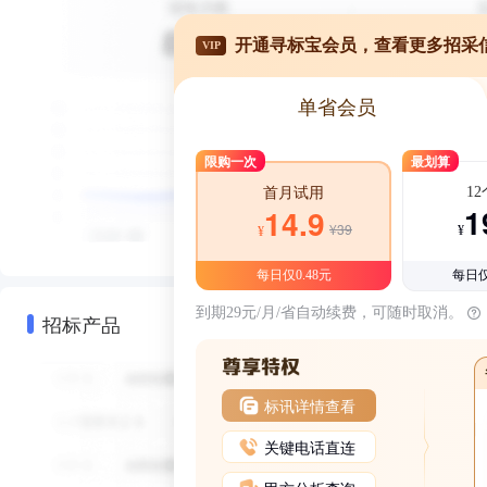
开通寻标宝会员，查看更多招采
VIP
单省会员
限购一次
最划算
1
首月试用
1
14.9
¥39
¥
¥
每日仅0.48元
每日仅
到期29元/月/省自动续费，可随时取消。
招标产品
标讯详情查看
关键电话直连