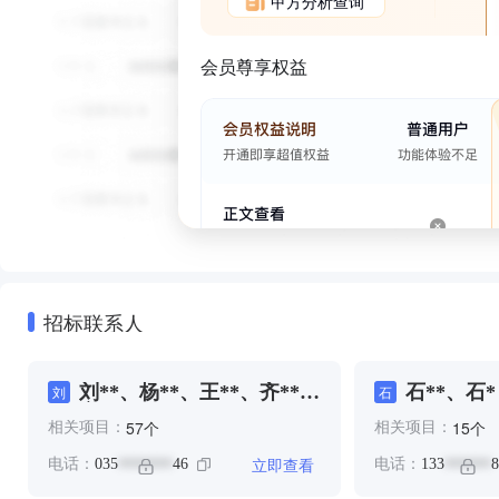
甲方分析查询
会员尊享权益
招标联系人
刘**、杨**、王**、齐**、
石**、石*
刘
石
齐*
个
个
57
15
相关项目：
相关项目：
立即查看
电话：
035
46
电话：
133
8
*******
******