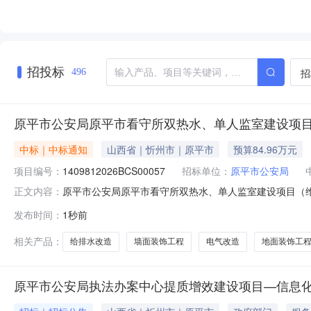
招投标
招
496
原平市公安局原平市看守所双热水、单人监室建设项目
中标｜中标通知
山西省｜忻州市｜原平市
预算84.96万元
项目编号：
1409812026BCS00057
招标单位：
原平市公安局
原平市公安局原平市看守所双热水、单人监室建设项目（维修
正文内容：
设项目（维修改造）三、中标（成交）信息1.中标结果：
发布时间：
1秒前
2幢1单元5层0501号报价：844000（元）92.6
理执业
相关产品：
给排水改造
墙面装饰工程
电气改造
地面装饰工
原平市公安局执法办案中心提质增效建设项目—信息