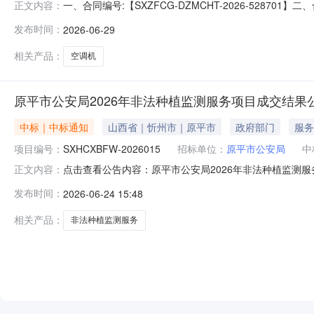
一、合同编号:【SXZFCG-DZMCHT-2026-52
正文内容：
五、合同主体采购人（甲方）：【原平市公安局】地址：
发布时间：
2026-06-29
井南三巷华城小区商铺1039号联系人：韩晓文六、合同主要
规
相关产品：
空调机
原平市公安局2026年非法种植监测服务项目成交结果
中标｜中标通知
山西省｜忻州市｜原平市
政府部门
服务
项目编号：
SXHCXBFW-2026015
招标单位：
原平市公安局
中
点击查看公告内容：原平市公安局2026年非法种植监测服务
正文内容：
发布时间：
2026-06-24 15:48
相关产品：
非法种植监测服务