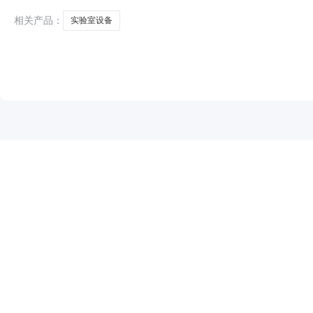
量：一批2．简要技
相关产品：
实验室设备
NEW
HOT
5折起
暂时没有搜索结果…