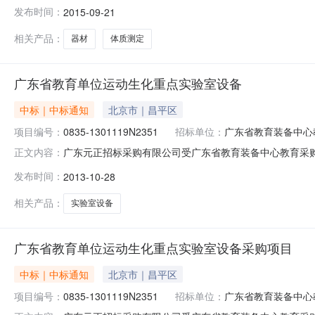
托，于2015年9月18日就肇庆市体育局体质测定器材采购
发布时间：
2015-09-21
名称：肇庆市体育局二、项目名称：肇庆市体育局体质测定器
六、采购公
相关产品：
器材
体质测定
广东省教育单位运动生化重点实验室设备
中标｜中标通知
北京市｜昌平区
项目编号：
0835-1301119N2351
招标单位：
广东省教育装备中心
广东元正招标采购有限公司受广东省教育装备中心教育采购管
正文内容：
1301119N2351)采用公开招标方式进行采购。现
发布时间：
2013-10-28
运动生化重点实验室设备采购项目三、项目编号：0835-1
一批2.简要技
相关产品：
实验室设备
广东省教育单位运动生化重点实验室设备采购项目
中标｜中标通知
北京市｜昌平区
项目编号：
0835-1301119N2351
招标单位：
广东省教育装备中心