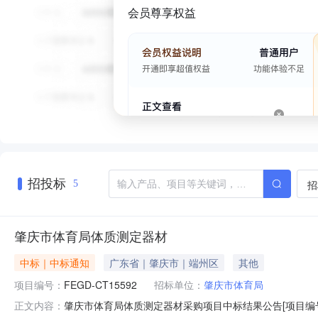
会员尊享权益
招投标
招
5
肇庆市体育局体质测定器材
中标｜中标通知
广东省｜肇庆市｜端州区
其他
项目编号：
FEGD-CT15592
招标单位：
肇庆市体育局
肇庆市体育局体质测定器材采购项目中标结果公告[项目编号：
正文内容：