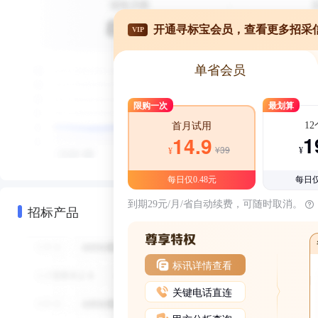
开通寻标宝会员，查看更多招采
VIP
单省会员
限购一次
最划算
1
首月试用
1
14.9
¥39
¥
¥
每日仅0.48元
每日仅
到期29元/月/省自动续费，可随时取消。
招标产品
标讯详情查看
关键电话直连