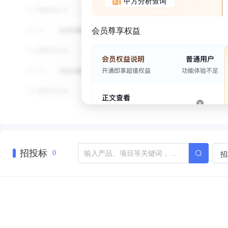
甲方分析查询
会员尊享权益
招投标
招
0