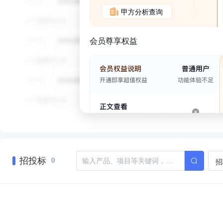
甲方分析查询
会员尊享权益
招投标
招
0