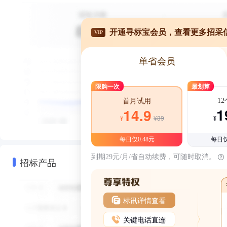
开通寻标宝会员，查看更多招采
VIP
单省会员
限购一次
最划算
1
首月试用
1
14.9
¥39
¥
¥
每日仅0.48元
每日仅
到期29元/月/省自动续费，可随时取消。
招标产品
标讯详情查看
关键电话直连