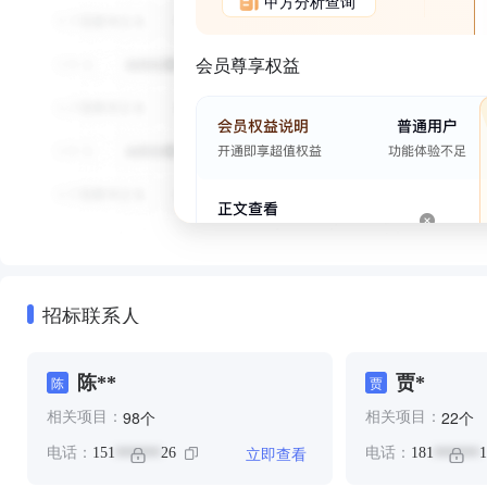
甲方分析查询
会员尊享权益
招标联系人
陈**
贾*
陈
贾
个
个
98
22
相关项目：
相关项目：
立即查看
电话：
151
26
电话：
181
1
******
******