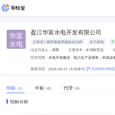
盈江华富水电开发有限公司
华富
水电
云南省 | 德宏傣族景颇族自治州
水力发电
开
法定代表人：
何军
注册资本：
41360万元
经营范围：
水电开发建设、电力生产及销售；机电设
最新动态：
参与
[[P-XJ2602
2026-08-03 18:58
招标
中标
代理
（0）
（0）
（0）
招标分析