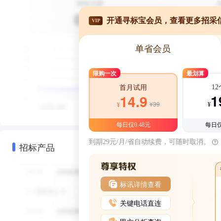
开通寻标宝会员，查看更多招采
VIP
单省会员
限购一次
最划算
1
首月试用
1
14.9
¥39
¥
¥
每日仅0.48元
每日仅
到期29元/月/省自动续费，可随时取消。
招标产品
标讯详情查看
关键电话直连