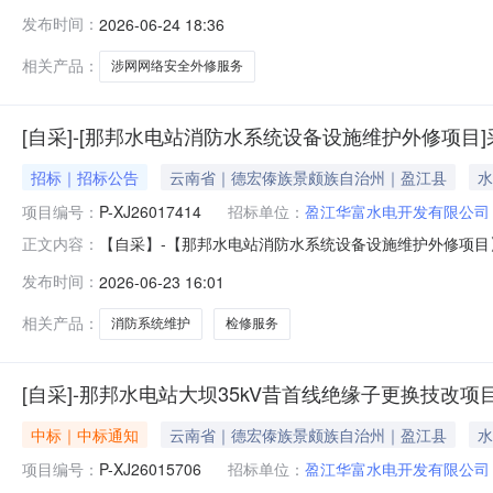
外修服务项目】采购公告.pdf
发布时间：
2026-06-24 18:36
相关产品：
涉网网络安全外修服务
[自采]-[那邦水电站消防水系统设备设施维护外修项目
招标｜招标公告
云南省｜德宏傣族景颇族自治州｜盈江县
水
项目编号：
P-XJ26017414
招标单位：
盈江华富水电开发有限公司
【自采】-【那邦水电站消防水系统设备设施维护外修项目】
正文内容：
发布时间：
2026-06-23 16:01
相关产品：
消防系统维护
检修服务
[自采]-那邦水电站大坝35kV昔首线绝缘子更换技改项
中标｜中标通知
云南省｜德宏傣族景颇族自治州｜盈江县
水
项目编号：
P-XJ26015706
招标单位：
盈江华富水电开发有限公司