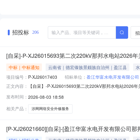
招投标
招
206
[自采]-P-XJ26015693第二次220kV那邦水电站
中标｜中标通知
云南省｜德宏傣族景颇族自治州｜盈江县
水
项目编号：
P-XJ26017403
招标单位：
盈江华富水电开发有限公司
【自采】-P-XJ26015693第二次220kV那邦水电站2
正文内容：
务项目结果公告.pdf
发布时间：
2026-08-03 18:58
相关产品：
涉网网络安全外修服务
[P-XJ26021660][自采]-[盈江华富水电开发有限