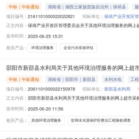
中标｜中标通知
湖南省｜湘西土家族苗族自治州｜保靖县
服
项目编号：
2161101000022022821
招标单位：
保靖产业开发区管
保靖产业开发区管理委员会关于其他环境治理服务的网上超市采
正文内容：
产业开发区管理委员会关于其他环境治理服务的网上超市采购项目
发布时间：
2025-06-25 15:31
码:433125项目所在行政区划名称:湖南省湘西土家族
相关产品：
环境治理服务
企业污水排放评估
邵阳市新邵县水利局关于其他环境治理服务的网上超
中标｜中标通知
湖南省｜邵阳市｜新邵县
水利水电
工程
项目编号：
2061101000022150978
招标单位：
新邵县水利局
邵阳市新邵县水利局关于其他环境治理服务的网上超市采购项目
正文内容：
县水利局关于其他环境治理服务的网上超市采购项目项目编号:20
发布时间：
2025-06-20 11:56
政区划名称:湖南省邵阳市新邵县报价起止时间:-二、采购
相关产品：
其他环境治理服务
饮用水水源保护区整治工程验收调查