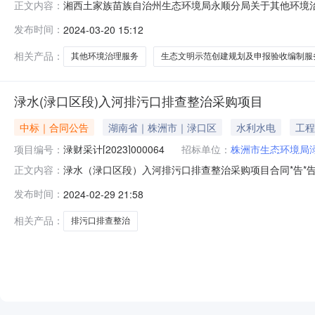
湘西土家族苗族自治州生态环境局永顺分局关于其他环境治理服
正文内容：
项目名称:湘西土家族苗族自治州生态环境局永顺分局关于其他环境
发布时间：
2024-03-20 15:12
购计划信息：项目所在行政区划编码:433199项目所在
相关产品：
其他环境治理服务
生态文明示范创建规划及申报验收编制服
渌水(渌口区段)入河排污口排查整治采购项目
中标｜合同公告
湖南省｜株洲市｜渌口区
水利水电
工程
项目编号：
渌财采计[2023]000064
招标单位：
株洲市生态环境局
渌水（渌口区段）入河排污口排查整治采购项目合同*告*告
正文内容：
项目名称渌水（渌口区段）入河排污口排查整治采购项目三、编号：
发布时间：
2024-02-29 21:58
五、合同内容详见附件六、联系方式：采购人名称：株洲市生
相关产品：
排污口排查整治