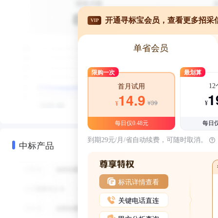
开通寻标宝会员，查看更多招采
VIP
单省会员
限购一次
最划算
1
首月试用
1
14.9
¥39
¥
¥
每日仅0.48元
每日仅
到期29元/月/省自动续费，可随时取消。
中标产品
标讯详情查看
关键电话直连