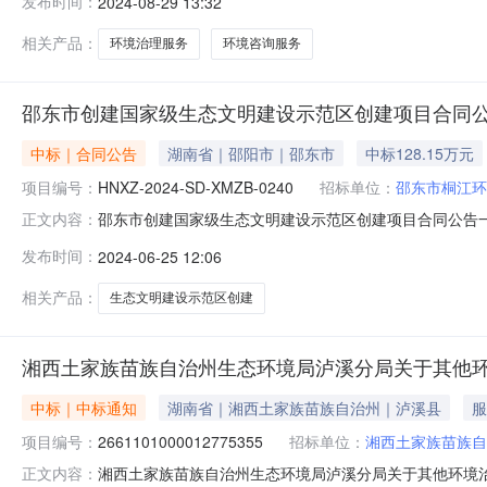
发布时间：
2024-08-29 13:32
信息：项目所在行政区划编码:431213项目所在行政区
相关产品：
环境治理服务
环境咨询服务
邵东市创建国家级生态文明建设示范区创建项目合同
中标｜合同公告
湖南省｜邵阳市｜邵东市
中标128.15万元
项目编号：
HNXZ-2024-SD-XMZB-0240
招标单位：
邵东市桐江环
邵东市创建国家级生态文明建设示范区创建项目合同公告一
正文内容：
目三、合同编号:/四、项目编号:采购代理编号:HNXZ-20
发布时间：
2024-06-25 12:06
六楼联系方式:13786972156供应商(乙方):湖南省壹
相关产品：
生态文明建设示范区创建
湘西土家族苗族自治州生态环境局泸溪分局关于其他
中标｜中标通知
湖南省｜湘西土家族苗族自治州｜泸溪县
服
项目编号：
2661101000012775355
招标单位：
湘西土家族苗族自
湘西土家族苗族自治州生态环境局泸溪分局关于其他环境治理服
正文内容：