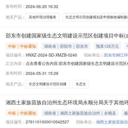
项目名称:湘西土家族苗族自治州生态环境局泸溪分局关于其他环
发布时间：
2024-06-20 16:32
项目所在行政区划编码:433199项目所在行政区划名称
相关产品：
其他环境治理服务
生态文明示范创建规划及申报验收编制服
邵东市创建国家级生态文明建设示范区创建项目中标(
中标｜中标通知
湖南省｜邵阳市｜邵东市
预算129万元
项目编号：
HNXZ-2024-SD-XMZB-0240
招标单位：
邵东市桐江环
点击查看公告内容:邵东市创建国家级生态文明建设示范区
正文内容：
HNXZ-2024-SD-XMZB-0240）一、中标人信息：
发布时间：
2024-05-31 15:29
二、其他：详见附件三、监督部门本招标项目的监督部门
生电
相关产品：
生态文明建设示范区创建
生态文
湘西土家族苗族自治州生态环境局永顺分局关于其他
中标｜中标通知
湖南省｜湘西土家族苗族自治州｜永顺县
服
项目编号：
2761101000010542527
招标单位：
湘西土家族苗族自
中标单位：
湖南省壹泰环保科