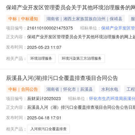
保靖产业开发区管理委员会关于其他环境治理服务的
中标｜中标通知
湖南省｜湘西土家族苗族自治州｜保靖县
服
项目编号：
2161101000021475375
招标单位：
保靖产业开发区管
保靖产业开发区管理委员会关于其他环境治理服务的网上超市采
正文内容：
产业开发区管理委员会关于其他环境治理服务的网上超市采购项目
发布时间：
2025-05-23 11:07
码:433125项目所在行政区划名称:湖南省湘西土家族
相关产品：
环境治理服务
环境污染第三方治理服务
辰溪县入河(湖)排污口全覆盖排查项目合同公告
中标｜合同公告
湖南省｜怀化市｜辰溪县
水利水电
工程
项目编号：
辰财采计2025023
招标单位：
怀化市生态环境局辰溪分
辰溪县入河（湖）排污口全覆盖排查项目合同公告公告日期:
正文内容：
技有限公司（乙方）为了保护甲，乙双方合法权益，根据
发布时间：
2025-04-18 17:01
项目信息1、采购合同名称：政府采购合同协议书2、采购项
目内容：辰溪县全县范围水
相关产品：
入河排污口全覆盖排查