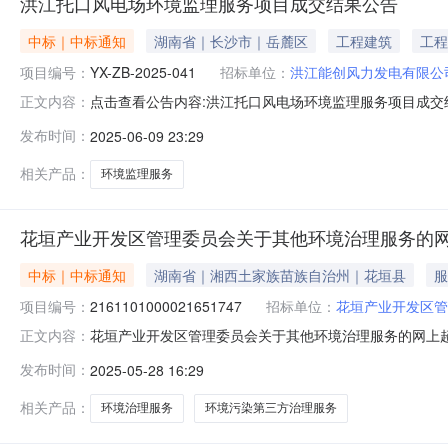
洪江托口风电场环境监理服务项目成交结果公告
中标｜中标通知
湖南省｜长沙市｜岳麓区
工程建筑
工程
项目编号：
YX-ZB-2025-041
招标单位：
洪江能创风力发电有限公
点击查看公告内容:洪江托口风电场环境监理服务项目成交结果
正文内容：
（包）[001]洪江托口风电场环境监理服务项目：中标人
发布时间：
2025-06-09 23:29
日结束，现将评标结果公告如下：第一名：湖南省壹泰环
内，参加采购活动的供
相关产品：
环境监理服务
花垣产业开发区管理委员会关于其他环境治理服务的
中标｜中标通知
湖南省｜湘西土家族苗族自治州｜花垣县
服
项目编号：
2161101000021651747
招标单位：
花垣产业开发区管
花垣产业开发区管理委员会关于其他环境治理服务的网上超市采
正文内容：
产业开发区管理委员会关于其他环境治理服务的网上超市采购项目
发布时间：
2025-05-28 16:29
码:433124项目所在行政区划名称:湖南省湘西土家族
相关产品：
环境治理服务
环境污染第三方治理服务