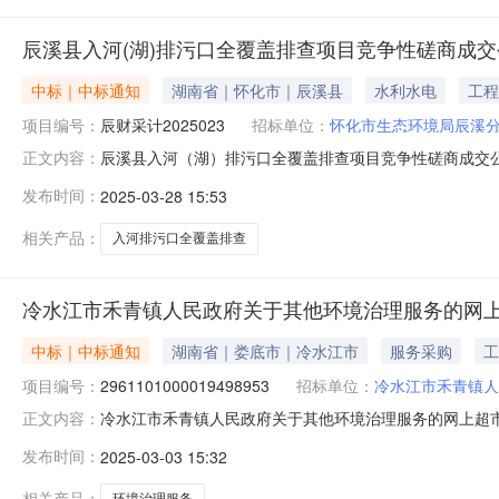
辰溪县入河(湖)排污口全覆盖排查项目竞争性磋商成交
中标｜中标通知
湖南省｜怀化市｜辰溪县
水利水电
工程
项目编号：
辰财采计2025023
招标单位：
怀化市生态环境局辰溪分
辰溪县入河（湖）排污口全覆盖排查项目竞争性磋商成交公告公告日
正文内容：
名称：辰溪县入河（湖）排污口全覆盖排查项目预算金额：5
发布时间：
2025-03-28 15:53
价（元）评分推荐排名湖南省壹泰环保科技有限公司合格合格48200
相关产品：
入河排污口全覆盖排查
冷水江市禾青镇人民政府关于其他环境治理服务的网
中标｜中标通知
湖南省｜娄底市｜冷水江市
服务采购
工
项目编号：
2961101000019498953
招标单位：
冷水江市禾青镇人
冷水江市禾青镇人民政府关于其他环境治理服务的网上超市采购
正文内容：
市禾青镇人民政府关于其他环境治理服务的网上超市采购项目项目编
发布时间：
2025-03-03 15:32
码:431381项目所在行政区划名称:湖南省娄底市冷水江
相关产品：
环境治理服务