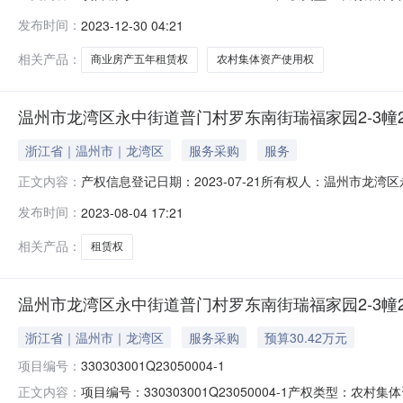
412室交易开始时间：2024-01-0915:00交易地点：
发布时间：
2023-12-30 04:21
别：登记日期：2023-12-18所有权人：温州市龙湾
相关产品：
商业房产五年租赁权
农村集体资产使用权
温州市龙湾区永中街道普门村罗东南街瑞福家园2-3幢2
浙江省｜温州市｜龙湾区
服务采购
服务
产权信息登记日期：2023-07-21所有权人：温州市
正文内容：
中街道普门村罗东南街瑞福家园2-3幢202室10年租赁权
发布时间：
2023-08-04 17:21
至：文康路权证期限：权证面积：土地性质：房屋所有权
项目审查表：村民代表大
相关产品：
租赁权
温州市龙湾区永中街道普门村罗东南街瑞福家园2-3幢2
浙江省｜温州市｜龙湾区
服务采购
预算30.42万元
项目编号：
330303001Q23050004-1
项目编号：330303001Q23050004-1产权类型：农村集体
正文内容：