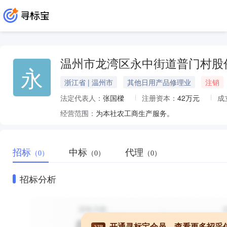
温州市龙湾区永中街道普门村股
永
浙江省 | 温州市
其他日用产品修理业
注销
法定代表人：
张国樑
注册资本：
42万元
成
经营范围：
为本社农工商生产服务。
招标
中标
代理
（0）
（0）
（0）
招标分析
开通寻标宝会员，查看更多招采
VIP