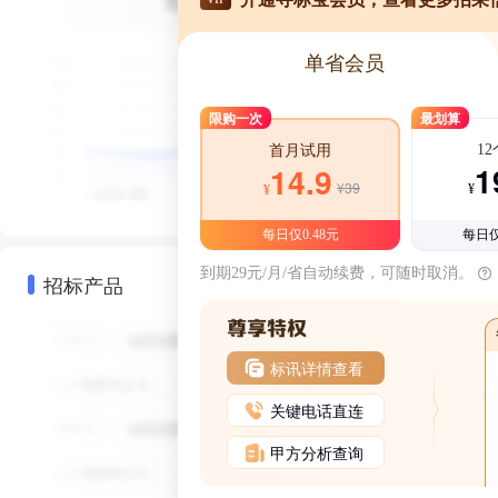
单省会员
限购一次
最划算
1
首月试用
1
14.9
¥39
¥
¥
每日仅0.48元
每日仅
到期29元/月/省自动续费，可随时取消。
招标产品
标讯详情查看
关键电话直连
甲方分析查询