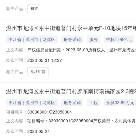
审查表：村民代表大会意
相关产品：
租赁
温州市龙湾区永中街道普门村永中单元F-10地块15年
浙江省｜温州市｜龙湾区
服务采购
服务
中标1.06亿元
产权信息登记日期：2023-05-09所有权人：温州市
正文内容：
中街道普门村永中单元F-10地块15年租赁权交易面积：
发布时间：
2023-05-31 12:37
期限：权证面积：土地性质：房屋所有权证编号：所有权
民代表大会意见表：登记日
相关产品：
地块租赁
温州市龙湾区永中街道普门村罗东南街瑞福家园2-3幢20
浙江省｜温州市｜龙湾区
服务采购
工程
预算33.80万元
项目编号：
330303001Q23050004
项目编号：330303001Q23050004产权类型：农村集体资产
正文内容：
始时间：2023-06-0114:00交易地点：永中西路1158
发布时间：
2023-05-24
有权人：温州市龙湾区永中街道普门村股份经济合作社权