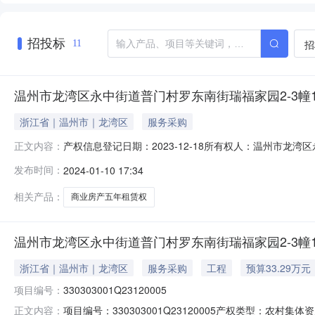
招投标
招
11
温州市龙湾区永中街道普门村罗东南街瑞福家园2-3幢1
浙江省｜温州市｜龙湾区
服务采购
产权信息登记日期：2023-12-18所有权人：温州市
正文内容：
中街道普门村罗东南街瑞福家园2-3幢101-2室等6套商
发布时间：
2024-01-10 17:34
路，西临太师路，东临罗东南街。三都锦苑：北临永定路
权证期限：权证面积：是
相关产品：
商业房产五年租赁权
温州市龙湾区永中街道普门村罗东南街瑞福家园2-3幢1
浙江省｜温州市｜龙湾区
服务采购
工程
预算33.29万元
项目编号：
330303001Q23120005
项目编号：330303001Q23120005产权类型：农村集体资
正文内容：