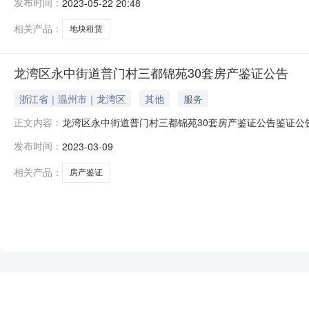
发布时间：
2023-05-22 20:48
日期：2023-05-09所有权人：温州市龙湾区永中街
相关产品：
地块租赁
龙湾区永中街道普门村三都锦苑30套房产鉴证公告
浙江省｜温州市｜龙湾区
其他
服务
龙湾区永中街道普门村三都锦苑30套房产鉴证公告鉴证公
正文内容：
书》，该房产所有权属于温州市龙湾区永中街道普门村股
发布时间：
2023-03-09
交易双方需同时向有关职能部门出具该鉴证书才可办理权
该鉴证书将作废无效；或有相关主体提出在产权交易
相关产品：
房产鉴证
NEW
HOT
5折起