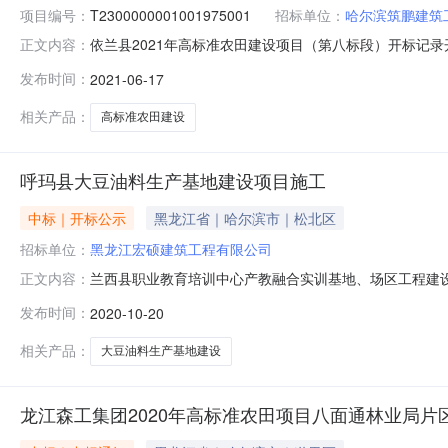
项目编号：
T2300000001001975001
招标单位：
哈尔滨筑鹏建筑
依兰县2021年高标准农田建设项目（第八标段）开标记录开标时间：
正文内容：
06-1709:30开标记录内容投标人名称:哈尔滨筑鹏建筑工程
发布时间：
2021-06-17
专业验收规范的合格标准;保证金金额:80000.00元,投标文件递交时
相关产品：
高标准农田建设
呼玛县大豆油料生产基地建设项目施工
中标｜开标公示
黑龙江省｜哈尔滨市｜松北区
招标单位：
黑龙江宏硕建筑工程有限公司
兰西县职业教育培训中心产教融合实训基地、场区工程建设
正文内容：
省水利水电集团第一工程有限公司51.1439.9991.132黑
发布时间：
2020-10-20
45.5739.9985.565
相关产品：
大豆油料生产基地建设
龙江森工集团2020年高标准农田项目八面通林业局片