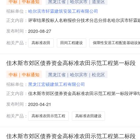
中标｜中标通知
黑龙江省｜哈尔滨市｜道里区
招标单位：
哈尔滨市轩霖建筑安装工程有限公司
评审结果投标人名称报价分技术分总分排名哈尔滨市轩霖建筑安装工
正文内容：
39.995190.993黑龙江宏硕建筑工程有限公司404
发布时间：
2020-08-27
建筑工程有限公司胡芳野国家新增千亿斤粮食生产能力规划
相关产品：
高标准农田
田间工程建设
保障性安居工程配套基础设
佳木斯市郊区债券资金高标准农田示范工程第一标段
中标｜中标通知
黑龙江省｜哈尔滨市｜松北区
招标单位：
黑龙江宏硕建筑工程有限公司
佳木斯市郊区债券资金高标准农田示范工程第一标段评审结果投
正文内容：
39.9846.1486.122黑龙江远阳建筑安装工程有限公司39
发布时间：
2020-04-21
经理/项目负责人企业业绩项目经理/项目负责人业绩其他
相关产品：
高标准农田示范工程
高标准农田建设
佳木斯市郊区债券资金高标准农田示范工程第二标段