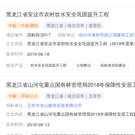
黑龙江省安达市农村饮水安全巩固提升工程
中标｜中标通知
黑龙江省｜哈尔滨市｜道里区
项目编号：
四标段/2017
招标单位：
哈尔滨泰利市政公用建筑工程
黑龙江省安达市农村饮水安全巩固提升工程（2019年度第二
正文内容：
江世亨建设工程有限公司29.9953.7683.752黑龙江远阳建
发布时间：
2019-06-18
负责人企业业绩项目经理/项目负责人业绩其他人员姓名
相关产品：
饮水安全巩固提升工程
土地整治
高标准农田建设
黑龙江省山河屯重点国有林管理局2018年保障性安
中标｜开标公示
黑龙江省｜哈尔滨市｜五常市
招标单位：
五常市龙山建筑安装有限公司
黑龙江省山河屯重点国有林管理局2018年保障性安居工
正文内容：
55.138.1293.221黑龙江中景市政园林建设工程有限公司56.
发布时间：
2018-09-13
南昊锦建设集团有限公司52.4234.3486.765企业