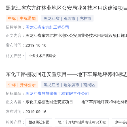
黑龙江省东方红林业地区公安局业务技术用房建设项
中标｜中标通知
黑龙江省｜鸡西市｜虎林市
招标单位：
黑龙江省东方红工程公司
黑龙江省东方红林业地区公安局业务技术用房建设项目施工评
正文内容：
59.9834.5194.492黑龙江远阳建筑安装工程有限公司59
发布时间：
2019-10-10
经理/项目负责人业绩其他人员姓名、证件号及业绩黑龙江宏硕建
相关产品：
业务技术用房建设
东化工路棚改回迁安置项目——地下车库地坪漆和标
中标｜开标公示
黑龙江省｜哈尔滨市｜南岗区
招标单位：
黑龙江省晟旭建筑工程有限责任公司
东化工路棚改回迁安置项目——地下车库地坪漆和标志标识工程
正文内容：
筑工程有限责任公司59.4236.2895.72黑龙江省龙马建筑工
发布时间：
2019-09-16
57.5934.5892.175哈尔滨龙广建设集团有限公司58.373
相关产品：
棚改回迁安置
地下车库地坪漆和标志标识工程
少年活