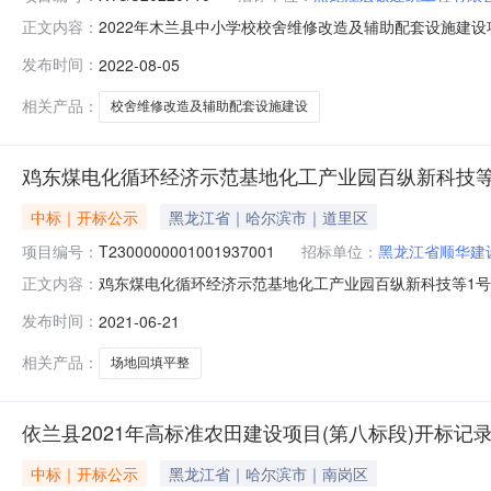
2022年木兰县中小学校校舍维修改造及辅助配套设施建设项
正文内容：
中标结果公告项目编号：XYGC20220710项目名称
发布时间：
2022-08-05
县建国乡利勤学校、木兰县建国乡中学、木兰县木兰镇第
兰县吉兴乡中心小学
相关产品：
校舍维修改造及辅助配套设施建设
鸡东煤电化循环经济示范基地化工产业园百纵新科技等
中标｜开标公示
黑龙江省｜哈尔滨市｜道里区
项目编号：
T2300000001001937001
招标单位：
黑龙江省顺华建
鸡东煤电化循环经济示范基地化工产业园百纵新科技等1号2号4号地
正文内容：
地点鸡西第二开标室开标时间2021-06-2109:30开标记录
发布时间：
2021-06-21
现行工程质量验收标准以及相关专业验收规范的合格标准;保证金金额:
相关产品：
场地回填平整
依兰县2021年高标准农田建设项目(第八标段)开标记
中标｜开标公示
黑龙江省｜哈尔滨市｜南岗区