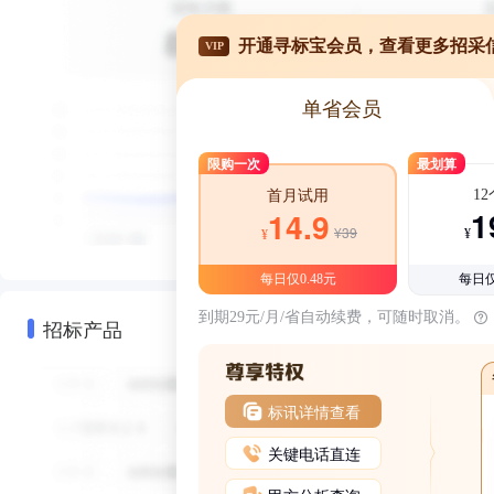
开通寻标宝会员，查看更多招采
VIP
单省会员
限购一次
最划算
1
首月试用
1
14.9
¥39
¥
¥
每日仅0.48元
每日仅
到期29元/月/省自动续费，可随时取消。
招标产品
标讯详情查看
关键电话直连