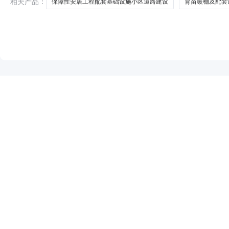
相关产品：
保障性安居工程配套基础设施小区道路建设
育苗暖棚及配套
NEW
HOT
5折起
暂时没有搜索结果…