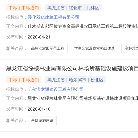
中标｜中标通知
黑龙江省｜绥化市｜北林区
招标单位：
绥化双亿建筑工程有限公司
佳木斯市郊区债券资金高标准农田示范工程第二标段评审结果
正文内容：
4045.7985.792黑龙江省富盈中建筑工程有限公司40
发布时间：
2020-04-21
业绩其他人员姓名、证件号及业绩黑龙江宏硕建筑工程有
档口改造项
相关产品：
高标准农田示范工程
学生公寓及食堂档口改造
高标准
黑龙江省绥棱林业局有限公司林场所基础设施建设项
中标｜中标通知
黑龙江省｜哈尔滨市｜松北区
招标单位：
哈尔滨龙通建设工程有限公司
黑龙江省绥棱林业局有限公司林场所基础设施建设项目施工评审
正文内容：
公司59.832.3392.132哈尔滨东佳市政工程有限公司59.85
发布时间：
2020-01-10
人全称项目经理/项目负责人企业业绩项目经理/项目负责
相关产品：
基础设施建设