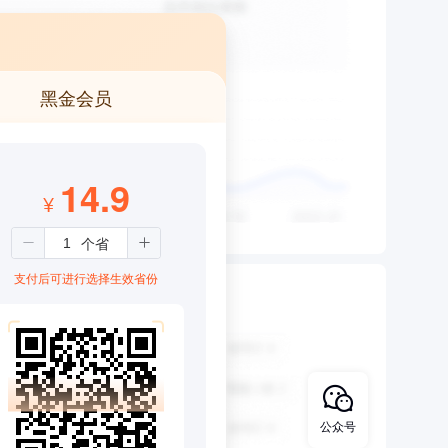
黑金会员
14.9
¥
支付后可进行选择生效省份
公众号