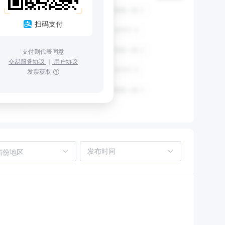
扫码支付
支付则代表同意
交易服务协议
｜
用户协议
发票获取
省份地区