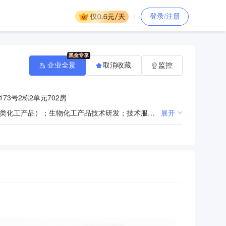
登录/注册
企业全景
取消收藏
监控
3号2栋2单元702房
一般项目：国内贸易代理；建筑装饰材料销售；五金产品零售；建筑材料销售；化工产品销售（不含许可类化工产品）；生物化工产品技术研发；技术服务、技术开发、技术咨询、技术交流、技术转让、技术推广；涂料销售（不含危险化学品）；劳动保护用品销售；劳务服务（不含劳务派遣）。（除依法须经批准的项目外，凭营业执照依法自主开展经营活动）
展开