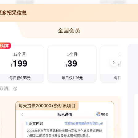
更多招采信息
全国会员
最划算
12个月
1个月
3个月
199
39
99
¥
¥
¥
每日仅0.55元
每日仅1.26元
每日仅1.08元
时取消。