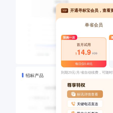
开通寻标宝会员，查看
VIP
单省会员
限购一次
首月试用
14.9
¥39
¥
每日仅0.48元
到期29元/月/省自动续费，可随
招标产品
标讯详情查看
关键电话直连