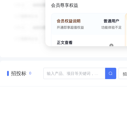
会员尊享权益
招投标
招
0