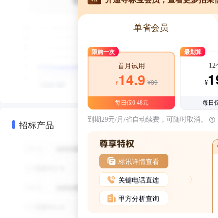
单省会员
限购一次
最划算
1
首月试用
1
14.9
¥39
¥
¥
每日仅0.48元
每日仅
到期29元/月/省自动续费，可随时取消。
招标产品
标讯详情查看
关键电话直连
甲方分析查询