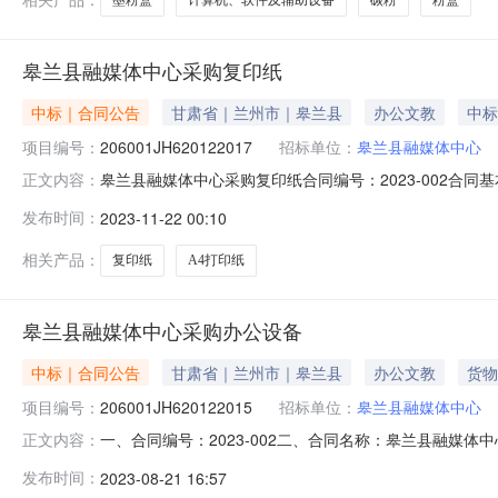
皋兰县融媒体中心采购复印纸
中标｜合同公告
甘肃省｜兰州市｜皋兰县
办公文教
中标
项目编号：
206001JH620122017
招标单位：
皋兰县融媒体中心
皋兰县融媒体中心采购复印纸合同编号：2023-002合同基
正文内容：
中心公告时间：2023-11-21供应商：皋兰石洞新瀚文文
发布时间：
2023-11-22 00:10
否为ppp：是否联合体：牵头单位：组成单位：点击下载合同
相关产品：
复印纸
A4打印纸
皋兰县融媒体中心采购办公设备
中标｜合同公告
甘肃省｜兰州市｜皋兰县
办公文教
货物
项目编号：
206001JH620122015
招标单位：
皋兰县融媒体中心
一、合同编号：2023-002二、合同名称：皋兰县融媒体中
正文内容：
融媒体中心地址：无联系方式：无供应商（乙方）：兰州
发布时间：
2023-08-21 16:57
求）：图形工作站、打印机主要标的数量：13主要标的单价：998