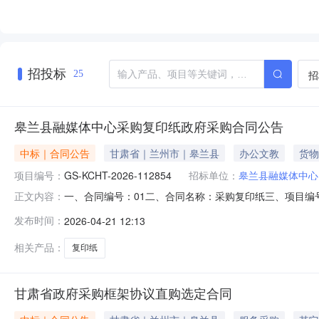
招投标
招
25
皋兰县融媒体中心采购复印纸政府采购合同公告
中标｜合同公告
甘肃省｜兰州市｜皋兰县
办公文教
货物
项目编号：
GS-KCHT-2026-112854
招标单位：
皋兰县融媒体中心
一、合同编号：01二、合同名称：采购复印纸三、项目编
正文内容：
40号联系方式：15293174904供应商(乙方)：兰州
发布时间：
2026-04-21 12:13
要标的：序号名称数量(单位)单价(元)总价(元)规格型号/服务要求
相关产品：
复印纸
甘肃省政府采购框架协议直购选定合同