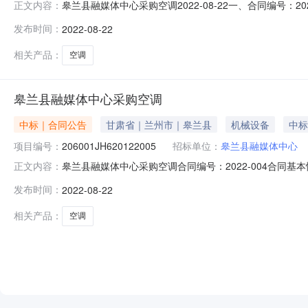
皋兰县融媒体中心采购空调2022-08-22一、合同编号：2
正文内容：
同主体采购人（甲方）：皋兰县融媒体中心地址：无联系
发布时间：
2022-08-22
规格型号（或服务要求）：KFR-LW/BDN8Y-PA401
相关产品：
空调
皋兰县融媒体中心采购空调
中标｜合同公告
甘肃省｜兰州市｜皋兰县
机械设备
中标
项目编号：
206001JH620122005
招标单位：
皋兰县融媒体中心
皋兰县融媒体中心采购空调合同编号：2022-004合同基本
正文内容：
公告时间：2022-08-22供应商：皋兰瑞宏瑞家电销售有
发布时间：
2022-08-22
息是否为ppp：是否联合体：牵头单位：组成单位：点击下载
相关产品：
空调