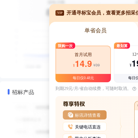
开通寻标宝会员，查看更多招采
VIP
单省会员
限购一次
最划算
1
首月试用
1
14.9
¥39
¥
¥
每日仅0.48元
每日仅
到期29元/月/省自动续费，可随时取消。
招标产品
标讯详情查看
关键电话直连