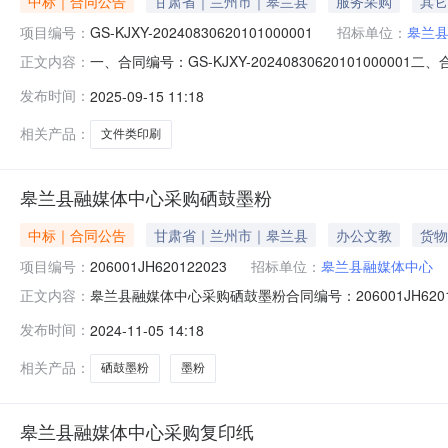
中标｜合同公告
甘肃省｜兰州市｜皋兰县
服务采购
其它
项目编号：
GS-KJXY-20240830620101000001
招标单位：
皋兰
一、合同编号：GS-KJXY-202408306201010000
正文内容：
印刷服务五、合同主体采购人（甲方）：皋兰县融媒体中心地
发布时间：
2025-09-15 11:18
地址：甘肃省兰州市皋兰县石洞镇兰花路21号联系方式：1
相关产品：
文件类印刷
皋兰县融媒体中心采购硒鼓墨粉
中标｜合同公告
甘肃省｜兰州市｜皋兰县
办公文教
货物
项目编号：
206001JH620122023
招标单位：
皋兰县融媒体中心
皋兰县融媒体中心采购硒鼓墨粉合同编号：206001JH620
正文内容：
州市公共资源交易中心公告时间：2024-11-04供应商：
发布时间：
2024-11-05 14:18
同扩展信息是否为ppp：是否联合体：牵头单位：组成单位
相关产品：
硒鼓墨粉
墨粉
皋兰县融媒体中心采购复印纸