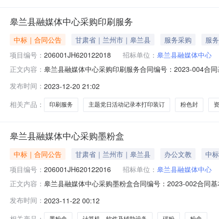
皋兰县融媒体中心采购印刷服务
中标｜合同公告
甘肃省｜兰州市｜皋兰县
服务采购
服务
项目编号：
206001JH620122018
招标单位：
皋兰县融媒体中心
皋兰县融媒体中心采购印刷服务合同编号：2023-004合同
正文内容：
交易中心公告时间：2023-12-20供应商：兰州北星广告
发布时间：
2023-12-20 21:02
合同扩展信息是否为ppp：是否联合体：牵头单位：组成单位
相关产品：
印刷服务
主题党日活动记录本打印装订
粉色封
皋兰县融媒体中心采购墨粉盒
中标｜合同公告
甘肃省｜兰州市｜皋兰县
办公文教
中标
项目编号：
206001JH620122016
招标单位：
皋兰县融媒体中心
皋兰县融媒体中心采购墨粉盒合同编号：2023-002合同基
正文内容：
中心公告时间：2023-11-21供应商：皋兰石洞问鼎电脑
发布时间：
2023-11-22 00:12
信息是否为ppp：是否联合体：牵头单位：组成单位：点击下
相关产品：
墨粉盒
计算机、软件及辅助设备
碳粉
粉盒