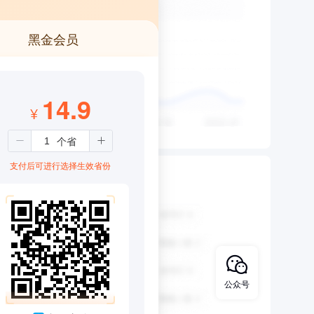
黑金会员
14.9
¥
支付后可进行选择生效省份
公众号