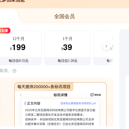
全国会员
最划算
12个月
1个月
3个月
199
39
99
¥
¥
¥
每日仅0.55元
每日仅1.26元
每日仅1.08元
时取消。