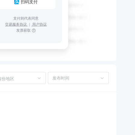
扫码支付
支付则代表同意
交易服务协议
｜
用户协议
发票获取
省份地区