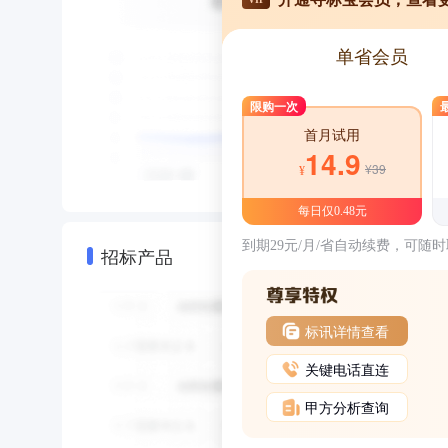
单省会员
限购一次
首月试用
14.9
¥39
¥
每日仅0.48元
到期29元/月/省自动续费，可随
招标产品
标讯详情查看
关键电话直连
甲方分析查询