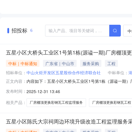
招投标
中
6
五星小区大桥头工业区1号第1栋(源谥一期)厂房棚
中标｜中标通知
广东省｜中山市
服务采购
工程
招标单位：
中山火炬开发区五星股份合作经济联合社
中标单位：
内容如下：五星小区大桥头工业区1号第1栋（源谥一期）
正文内容：
修，出现漏水现象，为避免影响租户安全生产、货物存放
发布时间：
2025-12-31 13:46
监理工作，现将本次公开交易结果公布如下：1、项目名称
区1号第1栋（源谥一期）厂房棚顶更换彩钢
相关产品：
厂房棚顶更换彩钢瓦工程监理服务
厂房棚顶更换彩钢瓦工程
五星小区陈氏大宗祠周边环境升级改造工程监理服务