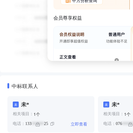
甲方分析查询
会员尊享权益
中标联系人
未*
未*
未
未
个
个
1
1
相关项目：
相关项目：
立即查看
电话：
133
25
电话：
076
******
*****