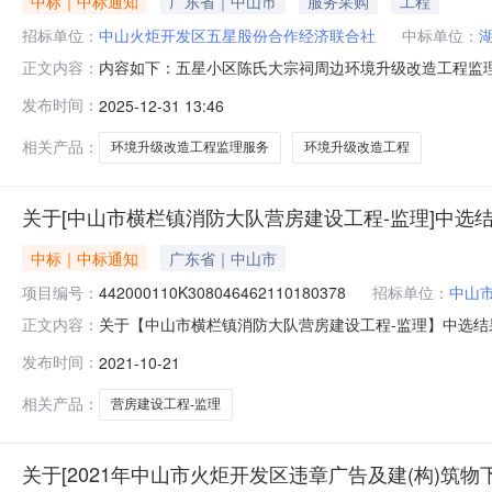
中标｜中标通知
广东省｜中山市
服务采购
工程
招标单位：
中山火炬开发区五星股份合作经济联合社
中标单位：
内容如下：五星小区陈氏大宗祠周边环境升级改造工程监
正文内容：
边环境升级改造。为保障工程质量和有效控制造价，拟聘
发布时间：
2025-12-31 13:46
级改造工程2、项目概况：本项目内容为五星小区陈氏大
额:4181.41元（含税）/宗。4、联系方式：
相关产品：
环境升级改造工程监理服务
环境升级改造工程
关于[中山市横栏镇消防大队营房建设工程-监理]中选
中标｜中标通知
广东省｜中山市
项目编号：
442000110K308046462110180378
招标单位：
中山
关于【中山市横栏镇消防大队营房建设工程-监理】中选结果的
正文内容：
议。我单位于2021-10-2017:00，在广东省网
发布时间：
2021-10-21
横栏分局采购项目名称：中山市横栏镇消防大队营房建设工程
金额：￥
相关产品：
营房建设工程-监理
关于[2021年中山市火炬开发区违章广告及建(构)筑