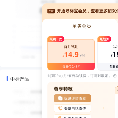
开通寻标宝会员，查看更多招采
VIP
单省会员
限购一次
最划算
1
首月试用
1
14.9
¥39
¥
¥
每日仅0.48元
每日仅
到期29元/月/省自动续费，可随时取消。
中标产品
标讯详情查看
关键电话直连