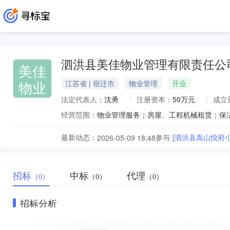
泗洪县美佳物业管理有限责任公
美佳
物业
江苏省 | 宿迁市
物业管理
开业
法定代表人：
沈勇
注册资本：
50万元
成立
经营范围：
最新动态：
参与
[泗洪县嵩山悦府
2026-05-09 18:48
招标
中标
代理
（0）
（0）
（0）
招标分析