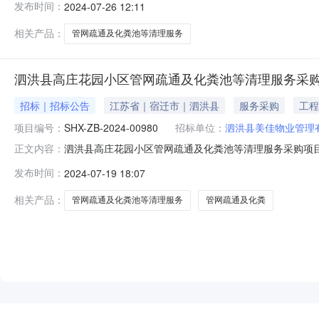
发布时间：
2024-07-26 12:11
日起1日五、凡对本次公告内容提出询问，请按以下方式联系
采购代理机构信息
相关产品：
管网疏通及化粪池等清理服务
泗洪县高庄花园小区管网疏通及化粪池等清理服务采购
招标｜招标公告
江苏省｜宿迁市｜泗洪县
服务采购
工程
项目编号：
SHX-ZB-2024-00980
招标单位：
泗洪县美佳物业管理
泗洪县高庄花园小区管网疏通及化粪池等清理服务采购项目-采
正文内容：
小区管网疏通及化粪池等清理服务采购项目（三）采购方式
发布时间：
2024-07-19 18:07
任公司拟采购泗洪县高庄花园小区管网疏通及化粪池等清
服务期：一年（自合同签
相关产品：
管网疏通及化粪池等清理服务
管网疏通及化粪
NEW
HOT
5折起