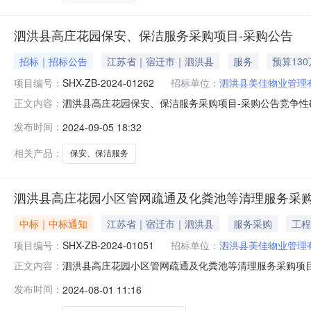
泗洪县高庄花园保安、保洁服务采购项目-采购公告
招标｜招标公告
江苏省｜宿迁市｜泗洪县
服务
预算13
项目编号：
SHX-ZB-2024-01262
招标单位：
泗洪县美佳物业管理
泗洪县高庄花园保安、保洁服务采购项目-采购公告竞争性磋商
正文内容：
购项目（三）采购方式：竞争性磋商（四）最高限价：130
发布时间：
2024-09-05 18:32
高庄花园保安、保洁服务，详细内容见技术标准和要求。
续签中标单价不予调整
相关产品：
保安、保洁服务
泗洪县高庄花园小区管网疏通及化粪池等清理服务采购项
中标｜中标通知
江苏省｜宿迁市｜泗洪县
服务采购
工程
项目编号：
SHX-ZB-2024-01051
招标单位：
泗洪县美佳物业管理
泗洪县高庄花园小区管网疏通及化粪池等清理服务采购项
正文内容：
号：SHX-ZB-2024-01051二、项目名称：泗洪
发布时间：
2024-08-01 11:16
金额：柒万陆仟陆佰元整（￥：76600.00元）四、
公告发布之日起1个工作日六