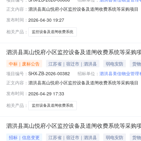
泗洪县嵩山悦府小区监控设备及道闸收费系统等采购项目（四次
正文内容：
小区监控设备及道闸收费系统等采购项目（四次）（三）采
发布时间：
2026-04-30 19:27
及道闸收费系统等，主要包括56台400万双光筒型网络
限：7日历天（合同签
相关产品：
监控设备及道闸收费系统
泗洪县嵩山悦府小区监控设备及道闸收费系统等采购项目
中标｜废标公告
江苏省｜宿迁市｜泗洪县
弱电安防
货物
项目编号：
SHX-ZB-2026-00382
招标单位：
泗洪县美佳物业管理
泗洪县嵩山悦府小区监控设备及道闸收费系统等采购项目
正文内容：
悦府小区监控设备及道闸收费系统等采购项目（三次）二、项目
发布时间：
2026-04-29 17:33
出询问，请按以下方式联系1.采购人信息名称：泗洪县美佳
限责任公司地址：泗
相关产品：
监控设备及道闸收费系统
泗洪县嵩山悦府小区监控设备及道闸收费系统等采购项目
招标｜信息变更
江苏省｜宿迁市｜泗洪县
弱电安防
货物