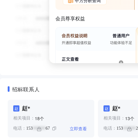
甲方分析查询
会员尊享权益
招标联系人
赵*
赵*
赵
赵
个
个
18
13
相关项目：
相关项目：
立即查看
电话：
153
67
电话：
153
2
******
******