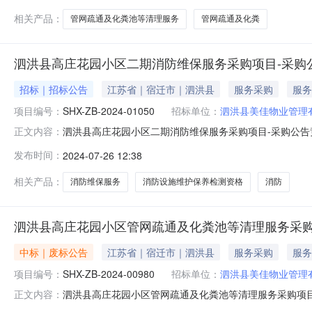
准和要求。（六）服务期
相关产品：
管网疏通及化粪池等清理服务
管网疏通及化粪
泗洪县高庄花园小区二期消防维保服务采购项目-采购
招标｜招标公告
江苏省｜宿迁市｜泗洪县
服务采购
服务
项目编号：
SHX-ZB-2024-01050
招标单位：
泗洪县美佳物业管理
泗洪县高庄花园小区二期消防维保服务采购项目-采购公告竞争
正文内容：
防维保服务采购项目（三）采购方式：竞争性谈判（四）最
发布时间：
2024-07-26 12:38
承担高庄花园小区二期室内外消防系统维保，负责维保期
请人资格要求（一）具备《中
相关产品：
消防维保服务
消防设施维护保养检测资格
消防
泗洪县高庄花园小区管网疏通及化粪池等清理服务采购
中标｜废标公告
江苏省｜宿迁市｜泗洪县
服务采购
服务
项目编号：
SHX-ZB-2024-00980
招标单位：
泗洪县美佳物业管理
泗洪县高庄花园小区管网疏通及化粪池等清理服务采购项
正文内容：
管网疏通及化粪池等清理服务采购项目二、项目编号：SHX-