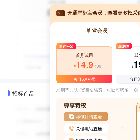
开通寻标宝会员，查看更多招采
VIP
单省会员
限购一次
最划算
1
首月试用
1
14.9
¥39
¥
¥
每日仅0.48元
每日仅
到期29元/月/省自动续费，可随时取消。
招标产品
标讯详情查看
关键电话直连