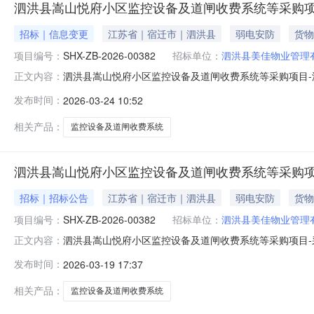
泗洪县嵩山悦府小区监控设备及道闸收费系统等采购项
招标｜信息变更
江苏省｜宿迁市｜泗洪县
弱电安防
货物
项目编号：
SHX-ZB-2026-00382
招标单位：
泗洪县美佳物业管理
泗洪县嵩山悦府小区监控设备及道闸收费系统等采购项目-澄
正文内容：
00382）采购文件中技术标准和要求作以下澄清：1、地
发布时间：
2026-03-24 10:52
晰。”现修改为：“1.自清洁功能：内置雨量感应器，自动
（需海康播放器查看）”现修
相关产品：
监控设备及道闸收费系统
泗洪县嵩山悦府小区监控设备及道闸收费系统等采购项
招标｜招标公告
江苏省｜宿迁市｜泗洪县
弱电安防
货物
项目编号：
SHX-ZB-2026-00382
招标单位：
泗洪县美佳物业管理
泗洪县嵩山悦府小区监控设备及道闸收费系统等采购项目-采购
正文内容：
设备及道闸收费系统等采购项目（三）采购方式：询价采购
发布时间：
2026-03-19 17:37
要包括56台枪机、24台地面高抛枪机、20台地下车库
目不接受联合体投标。
相关产品：
监控设备及道闸收费系统