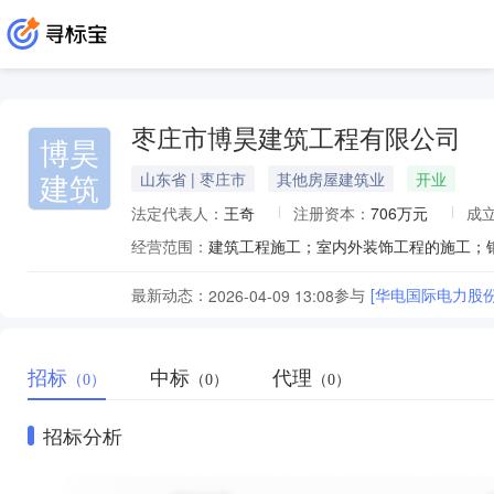
枣庄市博昊建筑工程有限公司
博昊
建筑
山东省 | 枣庄市
其他房屋建筑业
开业
法定代表人：
王奇
注册资本：
706万元
成
经营范围：
最新动态：
参与
[华电国际电力股
2026-04-09 13:08
招标
中标
代理
（0）
（0）
（0）
招标分析