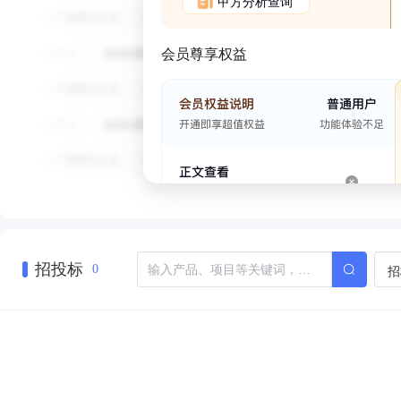
甲方分析查询
会员尊享权益
招投标
招
0