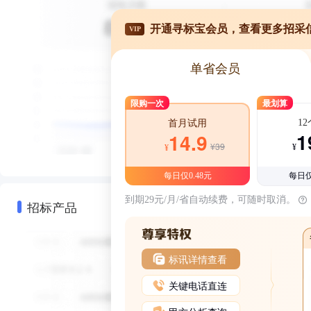
开通寻标宝会员，查看更多招采
VIP
单省会员
限购一次
最划算
1
首月试用
1
14.9
¥39
¥
¥
每日仅0.48元
每日仅
到期29元/月/省自动续费，可随时取消。
招标产品
标讯详情查看
关键电话直连