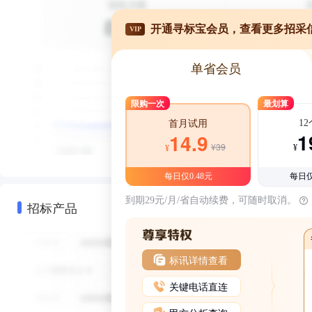
开通寻标宝会员，查看更多招采
VIP
单省会员
限购一次
最划算
1
首月试用
1
14.9
¥39
¥
¥
每日仅0.48元
每日仅
到期29元/月/省自动续费，可随时取消。
招标产品
标讯详情查看
关键电话直连