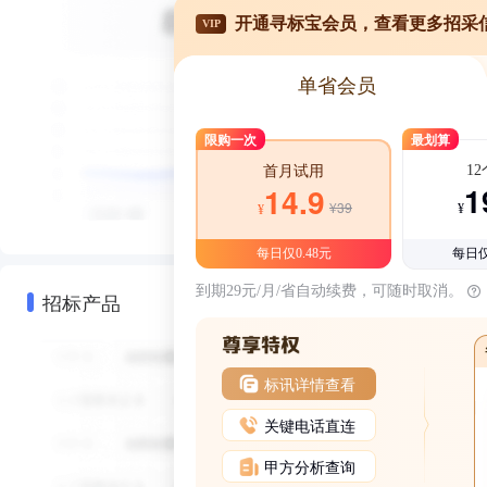
开通寻标宝会员，查看更多招采
VIP
单省会员
限购一次
最划算
1
首月试用
1
14.9
¥39
¥
¥
每日仅0.48元
每日仅
到期29元/月/省自动续费，可随时取消。
招标产品
标讯详情查看
关键电话直连
甲方分析查询