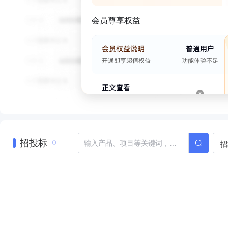
会员尊享权益
招投标
招
0