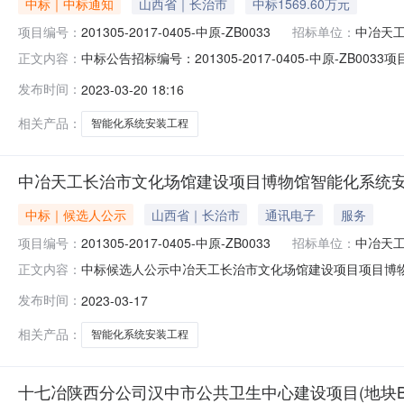
中标｜中标通知
山西省｜长治市
中标1569.60万元
项目编号：
201305-2017-0405-中原-ZB0033
招标单位：
中冶天
中标公告招标编号：201305-2017-0405-中原-
正文内容：
15696000（大写）：壹仟伍佰陆拾玖万陆仟特此公告。招
发布时间：
2023-03-20 18:16
相关产品：
智能化系统安装工程
中冶天工长治市文化场馆建设项目博物馆智能化系统
中标｜候选人公示
山西省｜长治市
通讯电子
服务
项目编号：
201305-2017-0405-中原-ZB0033
招标单位：
中冶天
中标候选人公示中冶天工长治市文化场馆建设项目项目博物馆智能
正文内容：
了本次招标的中标候选人。现将中标候选人情况予以公示，
发布时间：
2023-03-17
门：中冶天工集团有限公司招采中心日期：2023年3月17
相关产品：
智能化系统安装工程
十七冶陕西分公司汉中市公共卫生中心建设项目(地块B