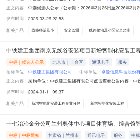
中选候选人公示（公示期：2026年3月26日至2026年3
正文内容：
人丰都县市政园林服务中心发包人联系电话023-70710
发布时间：
2026-03-26 22:58
称报价（元）工期质量拟任项目负责人姓名证书名称证书编号第
相关产品：
线路整治及小
安全监测
线路整治及小区安全监测
中铁建工集团南京无线谷安装项目新增智能化安装工
中标｜候选人公示
北京市｜丰台区
通讯电子
服务
招标单位：
中铁建工集团有限公司
中标单位：
卓源信息科技股份
采购单位：中铁建工集团有限公司点击查看公告内容：中铁
正文内容：
四建设有限公司中铁建工集团南京无线谷安装项目新增智
发布时间：
2024-01-11 09:37
息科技股份有限公司，第二中标候选人为南京赛博瑞信息技术
标候选人公示期间向招标人提出
相关产品：
新增智能化安装工程专业分包
新增智能化安装工程
十七冶冶金分公司兰州奥体中心项目体育场、综合馆
中标｜中标通知
甘肃省｜兰州市
通讯电子
服务
中标