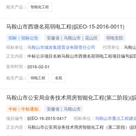
相关产品：
智能化工程
马鞍山市西塘名苑弱电工程(皖EO-15-2016-0011)
招标｜招标公告
安徽省｜马鞍山市｜花山区
弱电安防
招标单位：
马鞍山市城发集团置业有限责任公司
代理单位：
马鞍
中标公示项目名称马鞍山市西塘名苑弱电工程项目编号皖EO－1
正文内容：
业有限责任公司招标代理机构马鞍山市建设工程招标中心招标方
发布时间：
2016-02-01
司投标价(元)/费率（%）1198025.85项目负责人（
相关产品：
弱电工程
名苑
马鞍山市公安局业务技术用房智能化工程(第二阶段)(皖EO-1
中标｜中标通知
安徽省｜马鞍山市
项目编号：
皖EO-16-2015-0417
招标单位：
马鞍山市重点工程建
马鞍山市公安局业务技术用房智能化工程（第二阶段）(皖EO－16
正文内容：
内邀请截止时间：2016-01-2800:00:00招标