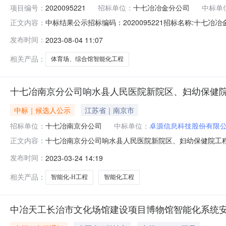
项目编号：
2020095221
招标单位：
十七冶冶金分公司
中标单
中标结果公示招标编码：2020095221招标名称:十七
正文内容：
受理：罗慧萍（中国十七冶集团招标采购中心）电话：0555-2
发布时间：
2023-08-04 11:07
相关产品：
体育场、综合馆智能化工程
十七冶南京分公司响水县人民医院新院区、妇幼保健院
中标｜候选人公示
江苏省｜南京市
招标单位：
十七冶南京分公司
中标单位：
卓源信息科技股份有限
十七冶南京分公司响水县人民医院新院区、妇幼保健院工
正文内容：
健院工程外墙装饰工程、附属工程及部分设备购置等智能化工
发布时间：
2023-03-24 14:19
第一中标候选人：卓源信息科技股份有限公司中标候选人
管理中心提出异议。联系人：罗慧萍联系
相关产品：
智能化-H工程
智能化工程
中冶天工长治市文化场馆建设项目博物馆智能化系统