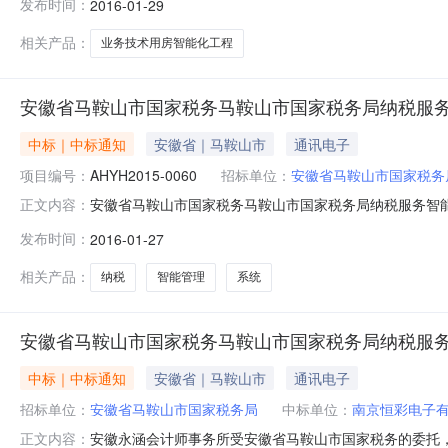
发布时间：
2016-01-29
目编号皖EO－16－2015－0417标段名称马鞍山市公安
相关产品：
业务技术用房智能化工程
安徽省马鞍山市国家税务马鞍山市国家税务局纳税服
中标｜中标通知
安徽省｜马鞍山市
通讯电子
项目编号：
AHYH2015-0060
招标单位：
安徽省马鞍山市国家税务
安徽省马鞍山市国家税务马鞍山市国家税务局纳税服务智
正文内容：
务/其他信息技术服务采购人安徽省马鞍山市国家税务行政区域雨
发布时间：
2016-01-27
价小组成员名单及单一来源采购人员名单丁俊、叶云鹏、刘正
马鞍山
相关产品：
纳税
智能管理
系统
安徽省马鞍山市国家税务马鞍山市国家税务局纳税服务智
中标｜中标通知
安徽省｜马鞍山市
通讯电子
招标单位：
安徽省马鞍山市国家税务局
中标单位：
南京恒彩电子
安徽永涵会计师事务所受安徽省马鞍山市国家税务的委托，就
正文内容：