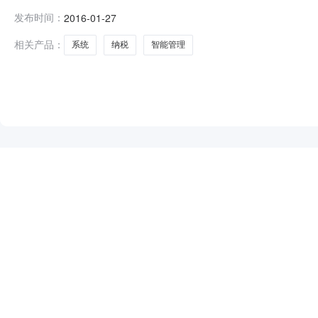
交结果如下：一、项目信息项目编号：AHYH2015-006
发布时间：
2016-01-27
名称：安徽省马鞍山市国家税务采购人地址：马鞍山市花雨路
相关产品：
系统
纳税
智能管理
NEW
HOT
5折起
暂时没有搜索结果…