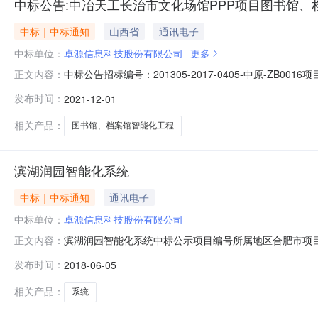
中标公告:中冶天工长治市文化场馆PPP项目图书馆
中标｜中标通知
山西省
通讯电子
中标单位：
卓源信息科技股份有限公司
更多
中标公告招标编号：201305-2017-0405-中原-
正文内容：
16371800（大写）：壹仟陆佰叁拾柒万壹仟捌佰特此公
发布时间：
2021-12-01
相关产品：
图书馆、档案馆智能化工程
滨湖润园智能化系统
中标｜中标通知
通讯电子
中标单位：
卓源信息科技股份有限公司
滨湖润园智能化系统中标公示项目编号所属地区合肥市项目
正文内容：
工作已经结束，中标人已经确定。现将中标结果公告如下
发布时间：
2018-06-05
(￥14982816.40元)中标公告日期：2018年06月05日
相关产品：
系统