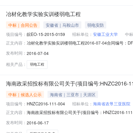
冶材化教学实验实训楼弱电工程
中标｜合同公告
安徽省｜马鞍山市
弱电安防
项目编号：
皖EO-15-2015-0159
招标单位：
安徽工业大学
中
冶材化教学实验实训楼弱电工程2016-07-04合同编号：D
正文内容：
寓（含餐厅）及教学实验实训楼（冶金、材料、化工教学实
发布时间：
2016-07-04
业：其他建筑安装业合同金额：124.461252万元合同签订
相关产品：
弱电工程
海南政采招投标有限公司关于(项目编号:HNZC2016-1
中标｜候选人公示
海南省｜三亚市｜天涯区
项目编号：
HNZC2016-111-004
招标单位：
海南省农垦三亚医院
海南政采招投标有限公司关于(项目编号：HNZC2016-11
正文内容：
目是否备案项目或项目包是否属于流标废标重新采购采购方
发布时间：
2016-06-17
2、简要技术要求：详见招标文件3、合同履行日期：60天收