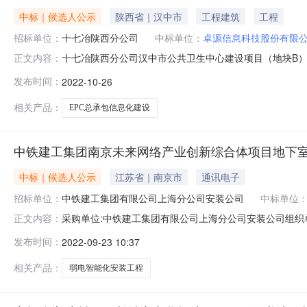
中标｜候选人公示
陕西省｜汉中市
工程建筑
工程
招标单位：
十七冶陕西分公司
中标单位：
卓源信息科技股份有限
十七冶陕西分公司汉中市公共卫生中心建设项目（地块B）
正文内容：
息化建设项目一标段招标于2022年10月25日8：30
发布时间：
2022-10-26
限公司中标候选人公示期为公示发布之日起3个工作日，
罗慧萍联系电话：0555-23
相关产品：
EPC总承包信息化建设
中铁建工集团南京未来网络产业创新综合体项目地下室
中标｜候选人公示
江苏省｜南京市
通讯电子
招标单位：
中铁建工集团有限公司上海分公司安装公司
中标单位
采购单位:中铁建工集团有限公司上海分公司安装公司组织
正文内容：
8382FF7887CCFD8FCFA0D5CAD82366C3.pdf
发布时间：
2022-09-23 10:37
房弱电智能化安装工程，共4家单位参加投标，本工程依
青鸟电子有限公司公示时间：自2022年
相关产品：
弱电智能化安装工程